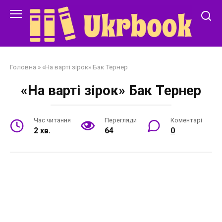
Перейти
до
змісту
Головна
»
«На варті зірок» Бак Тернер
«На варті зірок» Бак Тернер
Час читання
Перегляди
Коментарі
2 хв.
64
0