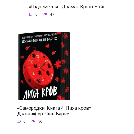
«Підземелля і Драма» Крісті Бойс
0
47
«Самородки. Книга 4. Лиха кров»
Дженніфер Лінн Барнс
0
56