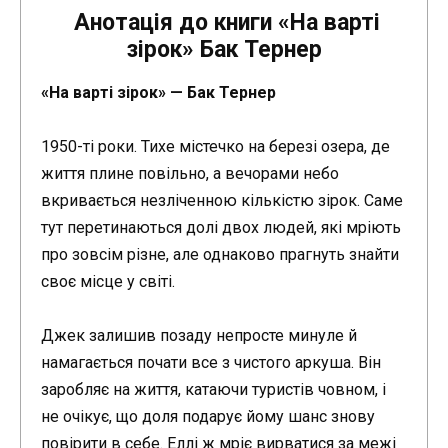
Анотація до книги «На варті
зірок» Бак Тернер
«На варті зірок» — Бак Тернер
1950-ті роки. Тихе містечко на березі озера, де
життя плине повільно, а вечорами небо
вкривається незліченною кількістю зірок. Саме
тут перетинаються долі двох людей, які мріють
про зовсім різне, але однаково прагнуть знайти
своє місце у світі.
Джек залишив позаду непросте минуле й
намагається почати все з чистого аркуша. Він
заробляє на життя, катаючи туристів човном, і
не очікує, що доля подарує йому шанс знову
повірити в себе. Еллі ж мріє вирватися за межі