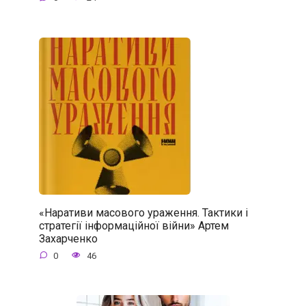
«Наративи масового ураження. Тактики і
стратегії інформаційної війни» Артем
Захарченко
0
46