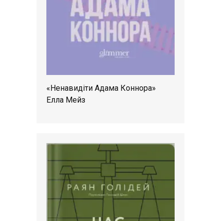
«Ненавидіти Адама Коннора»
Елла Мейз