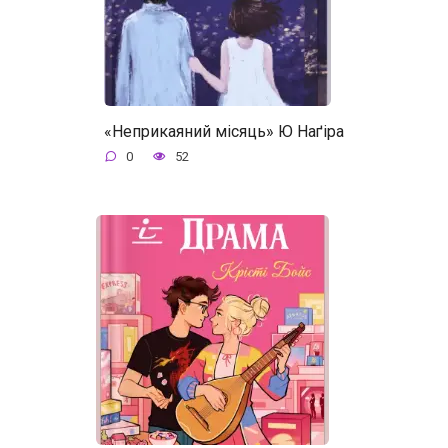
«Неприкаяний місяць» Ю Наґіра
0
52