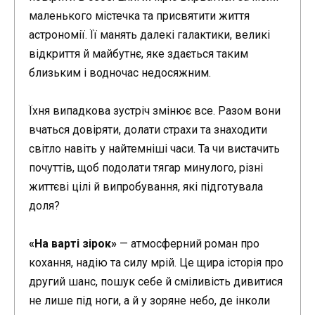
маленького містечка та присвятити життя
астрономії. Її манять далекі галактики, великі
відкриття й майбутнє, яке здається таким
близьким і водночас недосяжним.
Їхня випадкова зустріч змінює все. Разом вони
вчаться довіряти, долати страхи та знаходити
світло навіть у найтемніші часи. Та чи вистачить
почуттів, щоб подолати тягар минулого, різні
життєві цілі й випробування, які підготувала
доля?
«На варті зірок»
— атмосферний роман про
кохання, надію та силу мрій. Це щира історія про
другий шанс, пошук себе й сміливість дивитися
не лише під ноги, а й у зоряне небо, де інколи