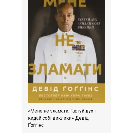
«Мене не зламати. Гартуй дух і
кидай собі виклики» Девід
Ґоґґінс