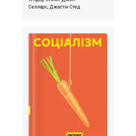
Селларс, Джастін Стед