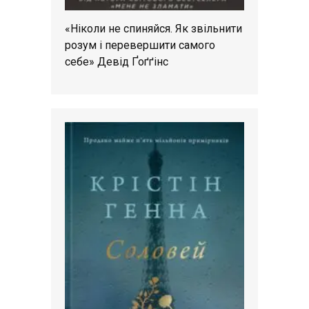
«Ніколи не спиняйся. Як звільнити
розум і перевершити самого
себе» Девід Ґоґґінс