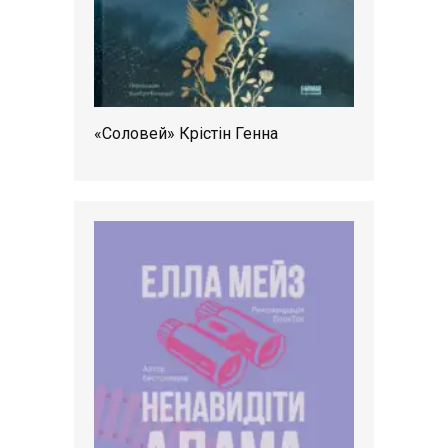
«Соловей» Крістін Генна