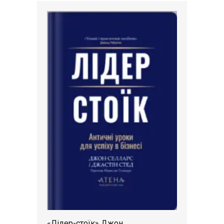
«Лідер-стоїк» Джон