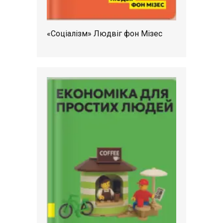
«Соціалізм» Людвіг фон Мізес