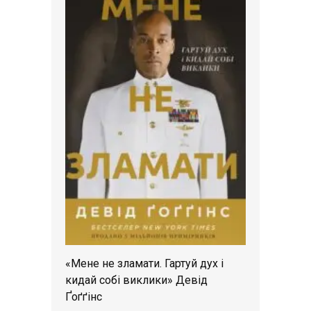
«Мене не зламати. Гартуй дух і
кидай собі виклики» Девід
Ґоґґінс