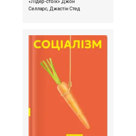
«Лідер-стоїк» Джон
Селларс, Джастін Стед