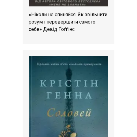
«Ніколи не спиняйся. Як звільнити
розум і перевершити самого
себе» Девід Ґоґґінс