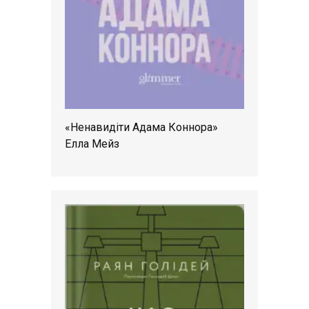
«Ненавидіти Адама Коннора»
Елла Мейз