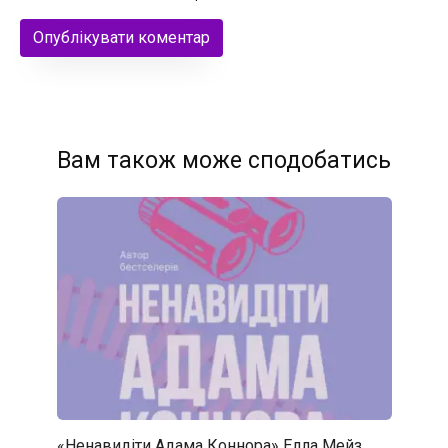
Вам також може сподобатись
«Ненавидіти Адама Коннора» Елла Мейз