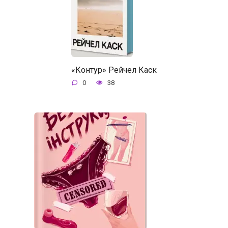
«Контур» Рейчел Каск
0
38