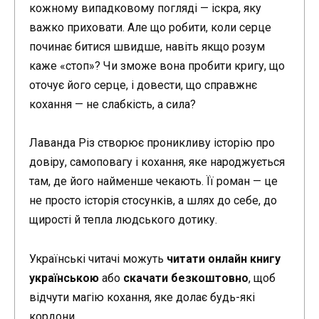
кожному випадковому погляді — іскра, яку
важко приховати. Але що робити, коли серце
починає битися швидше, навіть якщо розум
каже «стоп»? Чи зможе вона пробити кригу, що
оточує його серце, і довести, що справжнє
кохання — не слабкість, а сила?
Лаванда Різ створює проникливу історію про
довіру, самоповагу і кохання, яке народжується
там, де його найменше чекають. Її роман — це
не просто історія стосунків, а шлях до себе, до
щирості й тепла людського дотику.
Українські читачі можуть
читати онлайн книгу
українською
або
скачати безкоштовно
, щоб
відчути магію кохання, яке долає будь-які
кордони.