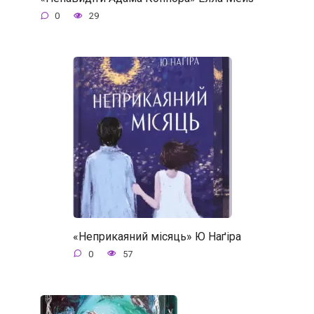
0
29
«Неприкаяний місяць» Ю Наґіра
0
57