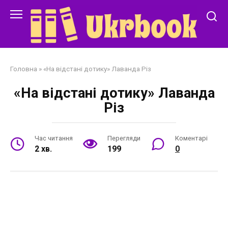
Перейти
до
змісту
Головна
»
«На відстані дотику» Лаванда Різ
«На відстані дотику» Лаванда
Різ
Час читання
Перегляди
Коментарі
2 хв.
199
0