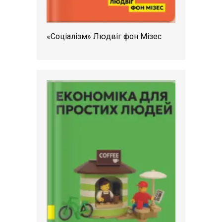
«Соціалізм» Людвіг фон Мізес