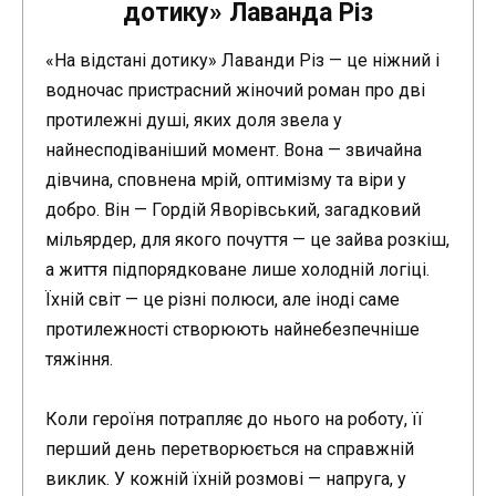
дотику» Лаванда Різ
«На відстані дотику» Лаванди Різ — це ніжний і
водночас пристрасний жіночий роман про дві
протилежні душі, яких доля звела у
найнесподіваніший момент. Вона — звичайна
дівчина, сповнена мрій, оптимізму та віри у
добро. Він — Гордій Яворівський, загадковий
мільярдер, для якого почуття — це зайва розкіш,
а життя підпорядковане лише холодній логіці.
Їхній світ — це різні полюси, але іноді саме
протилежності створюють найнебезпечніше
тяжіння.
Коли героїня потрапляє до нього на роботу, її
перший день перетворюється на справжній
виклик. У кожній їхній розмові — напруга, у