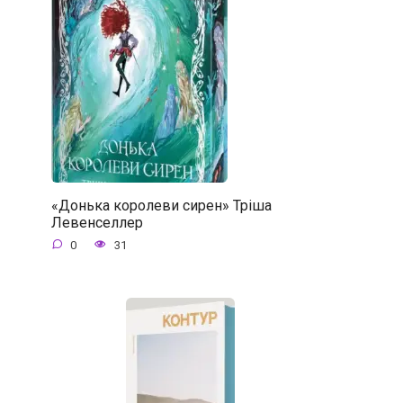
«Донька королеви сирен» Тріша
Левенселлер
0
31