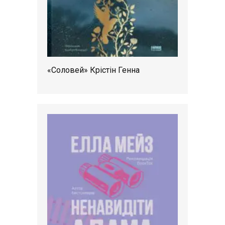
«Соловей» Крістін Генна