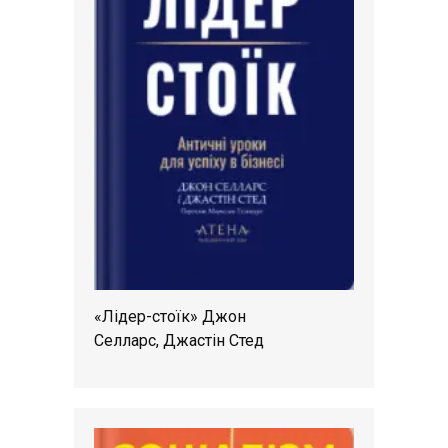
«Лідер-стоїк» Джон
Селларс, Джастін Стед