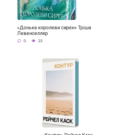
«Донька королеви сирен» Тріша
Левенселлер
0
23