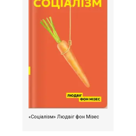
«Соціалізм» Людвіг фон Мізес