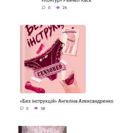
«Контур» Рейчел Каск
0
26
«Без інструкцій» Ангеліна Александренко
0
58