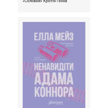
«Соловей» Крістін Генна