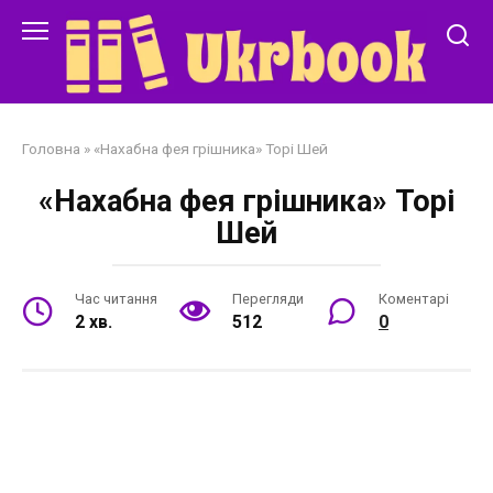
Перейти
до
змісту
Головна
»
«Нахабна фея грішника» Торі Шей
«Нахабна фея грішника» Торі
Шей
Час читання
Перегляди
Коментарі
2 хв.
512
0