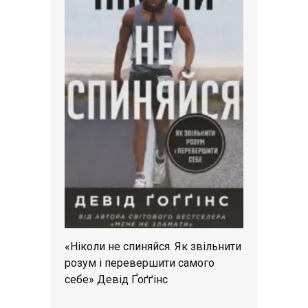
«Ніколи не спиняйся. Як звільнити
розум і перевершити самого
себе» Девід Ґоґґінс