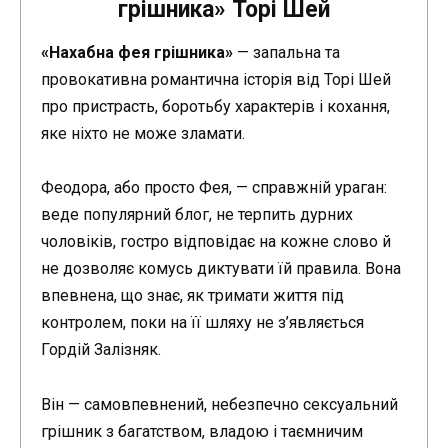
грішника» Торі Шей
«Нахабна фея грішника»
— запальна та
провокативна романтична історія від Торі Шей
про пристрасть, боротьбу характерів і кохання,
яке ніхто не може зламати.
Феодора, або просто Фея, — справжній ураган:
веде популярний блог, не терпить дурних
чоловіків, гостро відповідає на кожне слово й
не дозволяє комусь диктувати їй правила. Вона
впевнена, що знає, як тримати життя під
контролем, поки на її шляху не з’являється
Гордій Залізняк.
Він — самовпевнений, небезпечно сексуальний
грішник з багатством, владою і таємничим