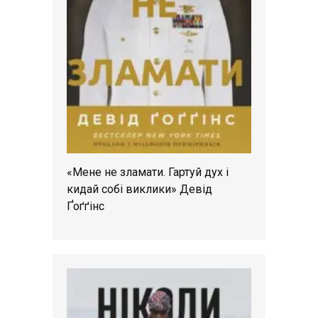
«Мене не зламати. Гартуй дух і
кидай собі виклики» Девід
Ґоґґінс