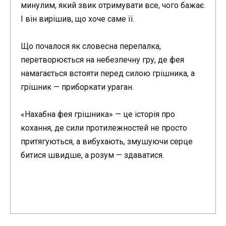
минулим, який звик отримувати все, чого бажає.
І він вирішив, що хоче саме її.
Що почалося як словесна перепалка,
перетворюється на небезпечну гру, де фея
намагається встояти перед силою грішника, а
грішник — приборкати ураган.
«Нахабна фея грішника» — це історія про
кохання, де сили протилежностей не просто
притягуються, а вибухають, змушуючи серце
битися швидше, а розум — здаватися.