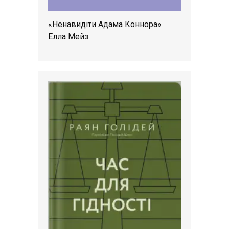
«Ненавидіти Адама Коннора»
Елла Мейз