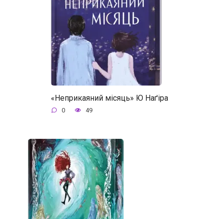
«Неприкаяний місяць» Ю Наґіра
0
49