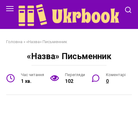
Перейти
до
змісту
Головна
»
«Назва» Письменник
«Назва» Письменник
Час читання
Перегляди
Коментарі
1 хв.
102
0