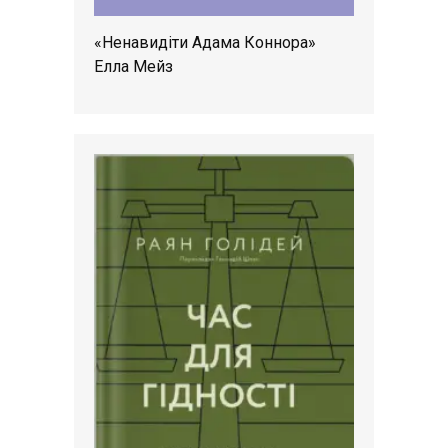
«Ненавидіти Адама Коннора»
Елла Мейз