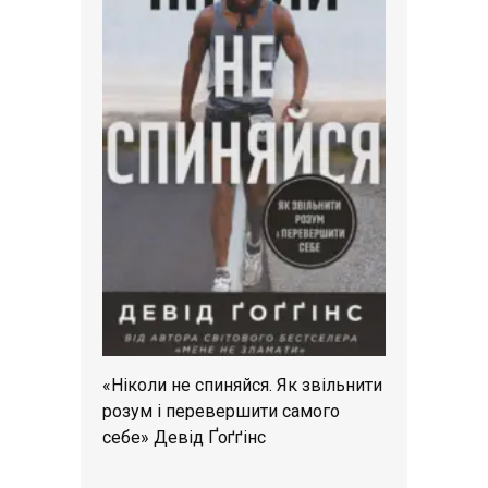
«Ніколи не спиняйся. Як звільнити
розум і перевершити самого
себе» Девід Ґоґґінс