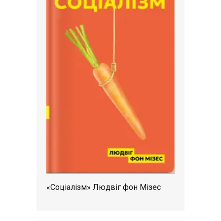
«Соціалізм» Людвіг фон Мізес