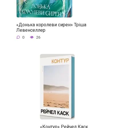
«Донька королеви сирен» Тріша
Левенселлер
0
26
«Контур» Рейчел Каск