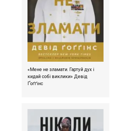
«Мене не зламати. Гартуй дух і
кидай собі виклики» Девід
Ґоґґінс