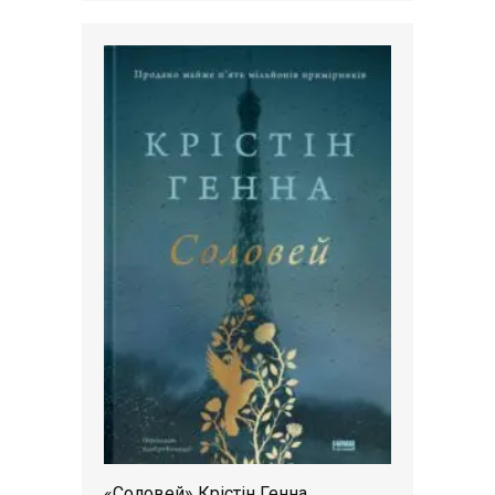
«Соловей» Крістін Генна