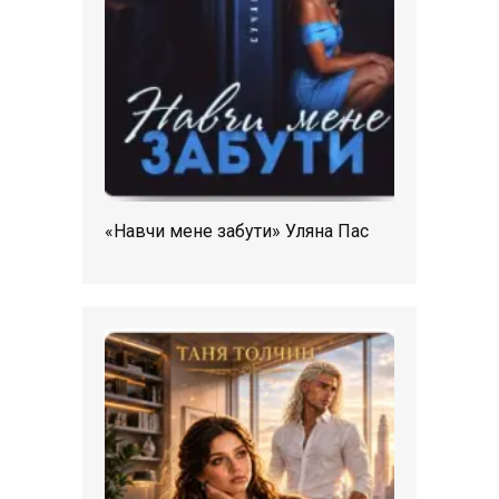
«Навчи мене забути» Уляна Пас