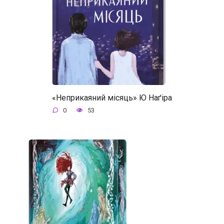
«Неприкаяний місяць» Ю Наґіра
0
53