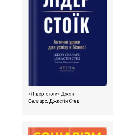
«Лідер-стоїк» Джон
Селларс, Джастін Стед