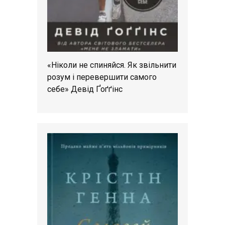
«Ніколи не спиняйся. Як звільнити
розум і перевершити самого
себе» Девід Ґоґґінс