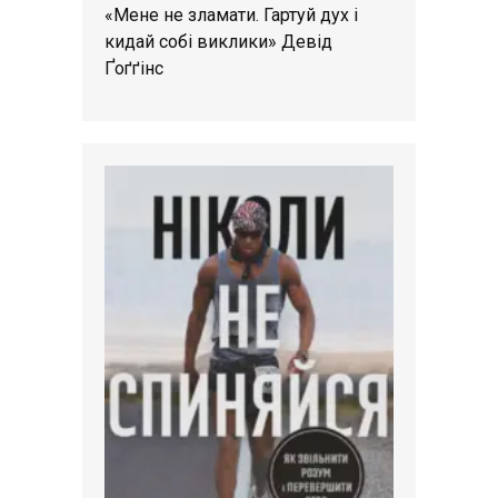
«Мене не зламати. Гартуй дух і
кидай собі виклики» Девід
Ґоґґінс