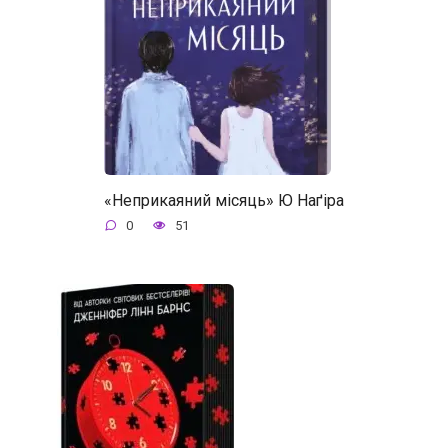
«Неприкаяний місяць» Ю Наґіра
0
51