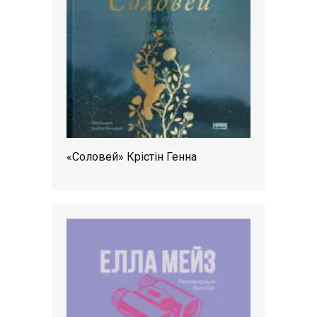
«Соловей» Крістін Генна