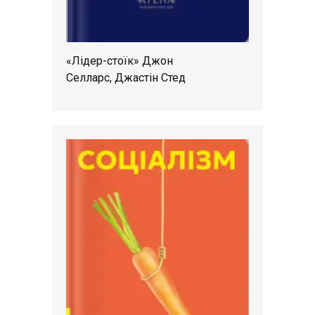
«Лідер-стоїк» Джон
Селларс, Джастін Стед