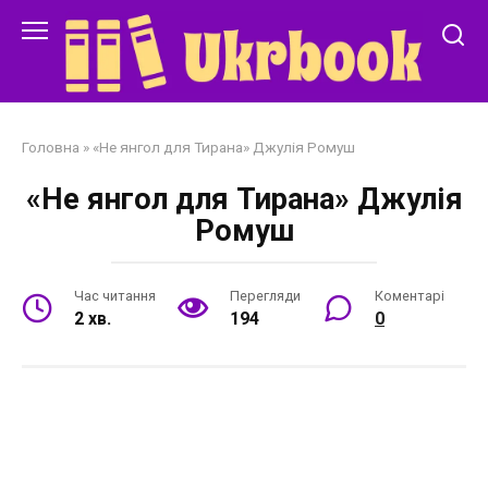
Перейти
до
змісту
Головна
»
«Не янгол для Тирана» Джулія Ромуш
«Не янгол для Тирана» Джулія
Ромуш
Час читання
Перегляди
Коментарі
2 хв.
194
0