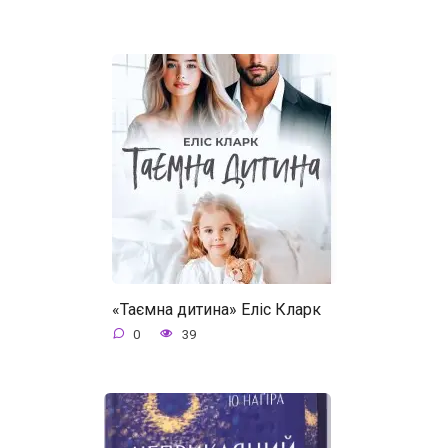
«Таємна дитина» Еліс Кларк
0
39