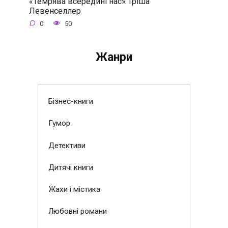
«Темрява всередині нас» Тріша
Левенселлер
0
50
Жанри
Бізнес-книги
Гумор
Детективи
Дитячі книги
Жахи і містика
Любовні романи