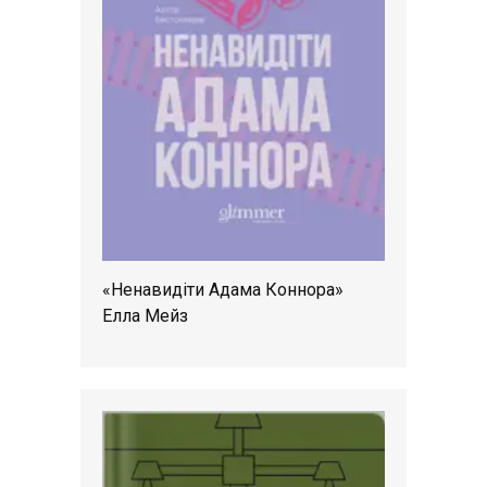
«Ненавидіти Адама Коннора»
Елла Мейз