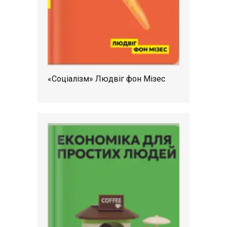
«Соціалізм» Людвіг фон Мізес