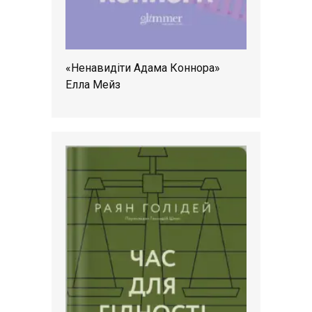
«Ненавидіти Адама Коннора»
Елла Мейз