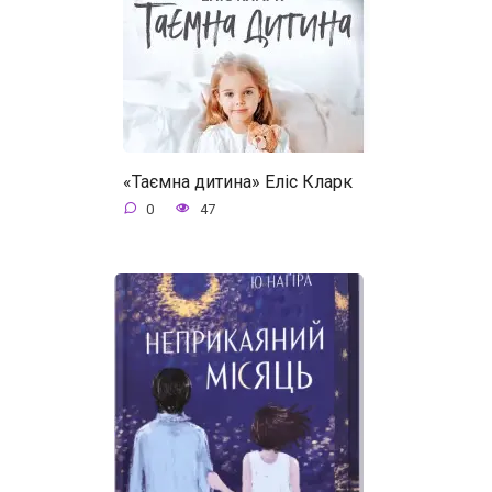
«Таємна дитина» Еліс Кларк
0
47