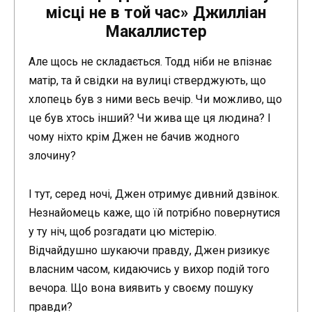
місці не в той час» Джилліан
Макаллистер
Але щось не складається. Тодд ніби не впізнає
матір, та й свідки на вулиці стверджують, що
хлопець був з ними весь вечір. Чи можливо, що
це був хтось інший? Чи жива ще ця людина? І
чому ніхто крім Джен не бачив жодного
злочину?
І тут, серед ночі, Джен отримує дивний дзвінок.
Незнайомець каже, що їй потрібно повернутися
у ту ніч, щоб розгадати цю містерію.
Відчайдушно шукаючи правду, Джен ризикує
власним часом, кидаючись у вихор подій того
вечора. Що вона виявить у своєму пошуку
правди?