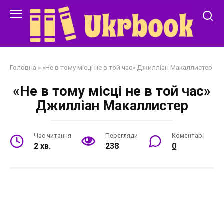
Перейти
до
змісту
Головна
»
«Не в тому місці не в той час» Джилліан Макаллистер
«Не в тому місці не в той час»
Джилліан Макаллистер
Час читання
Перегляди
Коментарі
2 хв.
238
0