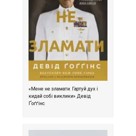
«Мене не зламати. Гартуй дух і
кидай собі виклики» Девід
Ґоґґінс