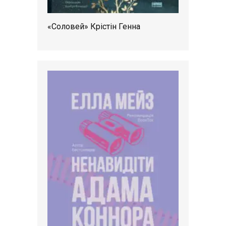
«Соловей» Крістін Генна