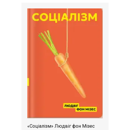
«Соціалізм» Людвіг фон Мізес