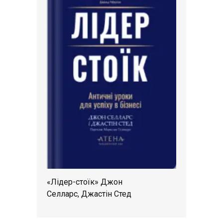
«Лідер-стоїк» Джон
Селларс, Джастін Стед