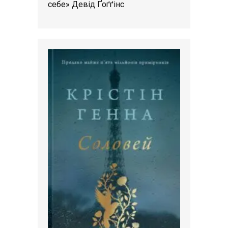
себе» Девід Ґоґґінс