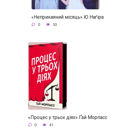
«Неприкаяний місяць» Ю Наґіра
0
53
«Процес у трьох діях» Ґай Морпасс
0
41