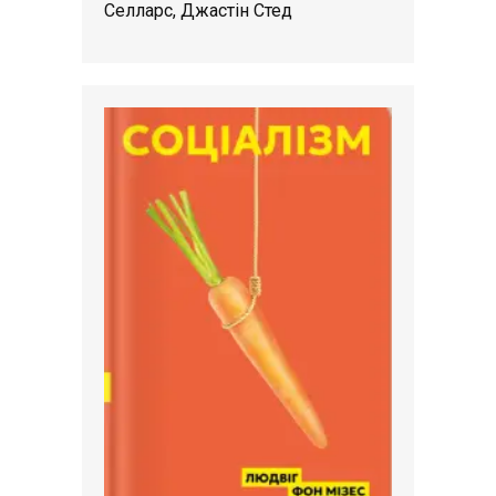
Селларс, Джастін Стед