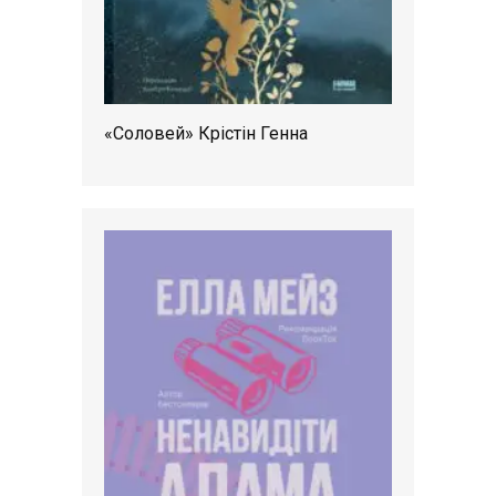
«Соловей» Крістін Генна