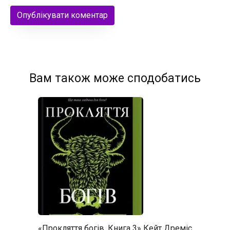
Вам також може сподобатись
«Прокляття богів. Книга 3» Кейт Дреміс