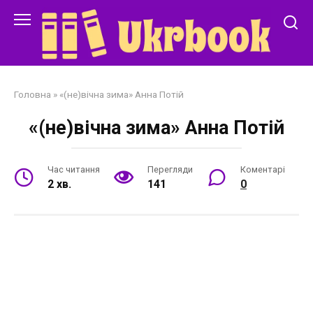
Перейти
до
змісту
Головна
»
«(не)вічна зима» Анна Потій
«(не)вічна зима» Анна Потій
Час читання
Перегляди
Коментарі
2 хв.
141
0