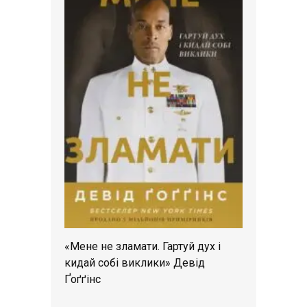
«Мене не зламати. Гартуй дух і
кидай собі виклики» Девід
Ґоґґінс