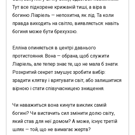
Тут все підкорене крижаній тиші, а віра в
богиню Ліаріель — непохитна, як лід. Та коли
правда виходить на світло, виявляється: навіть
богиня може бути брехухою.
Елліна опиняється в центрі давнього
протистояння. Вона — обрана, щоб служити
Ліаріель, але тепер знає те, що не мала б знати.
Розкритий секрет змушує зробити вибір:
зрадити клятву і врятувати світ, або залишитися
вірною і стати співучасницею знищення.
Чи наважиться вона кинути виклик самій
богині? Чи вистачить сил змінити долю світу,
який став для неї домом? А може, існує третій
шлях — той, що не вимагає жертв?