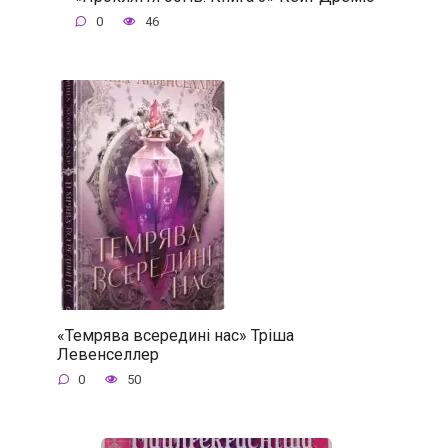
0
46
«Темрява всередині нас» Тріша
Левенселлер
0
50