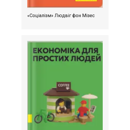
«Соціалізм» Людвіг фон Мізес