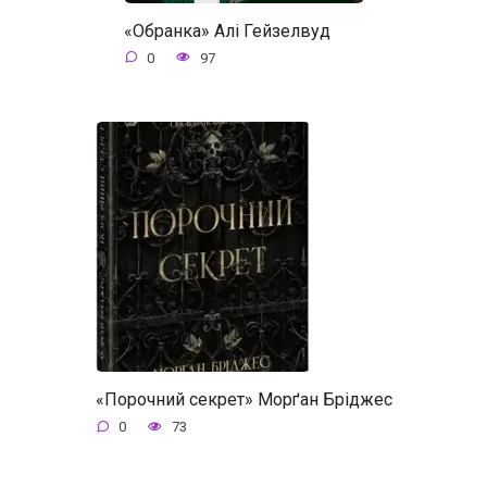
«Обранка» Алі Гейзелвуд
0
97
«Порочний секрет» Морґан Бріджес
0
73