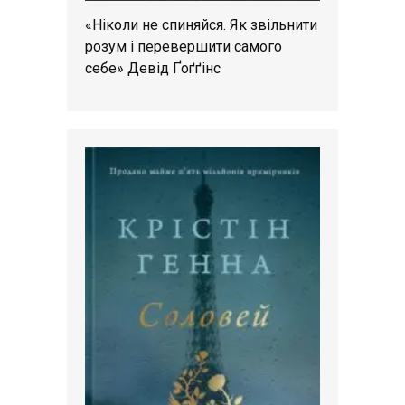
«Ніколи не спиняйся. Як звільнити
розум і перевершити самого
себе» Девід Ґоґґінс