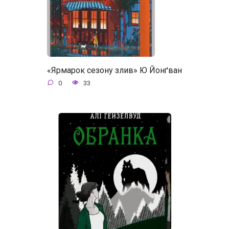
«Ярмарок сезону злив» Ю Йонґван
0
33