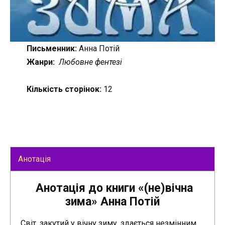
Письменник:
Анна Потій
Жанри:
Любовне фентезі
Кількість сторінок:
12
Анотація
Анотація до книги «(не)вічна
зима» Анна Потій
Світ, закутий у вічну зиму, здається незмінним.