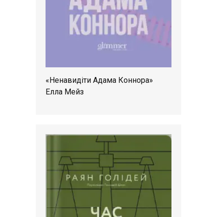
«Ненавидіти Адама Коннора»
Елла Мейз