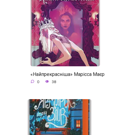
«Найпрекрасніша» Марісса Маєр
0
38