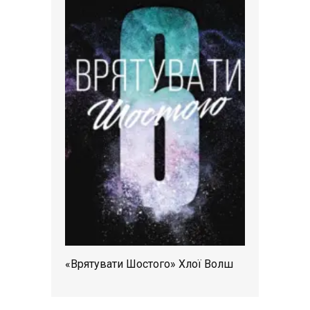
«Врятувати Шостого» Хлої Волш