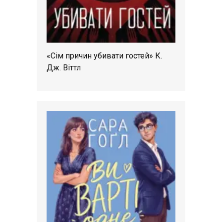
«Сім причин убивати гостей» К.
Дж. Віттл