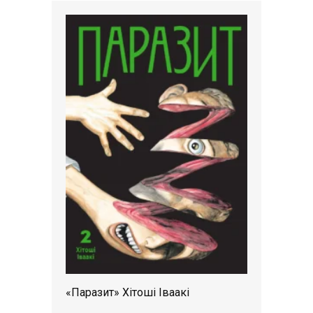
«Паразит» Хітоші Іваакі