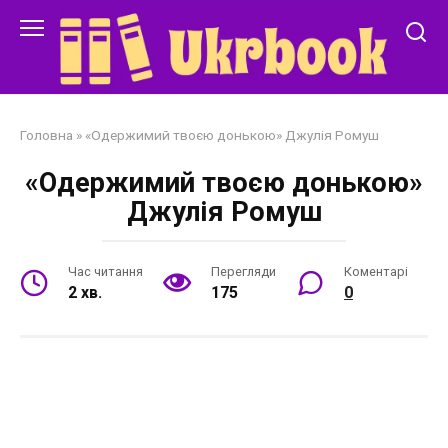
Перейти
до
змісту
Головна
»
«Одержимий твоєю донькою» Джулія Ромуш
«Одержимий твоєю донькою»
Джулія Ромуш
Час читання
Перегляди
Коментарі
2 хв.
175
0