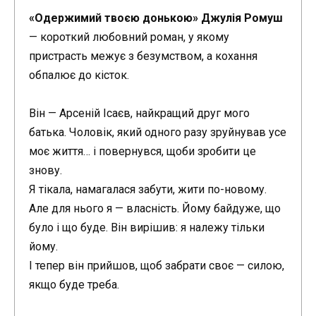
«Одержимий твоєю донькою» Джулія Ромуш
— короткий любовний роман, у якому
пристрасть межує з безумством, а кохання
обпалює до кісток.
Він — Арсеній Ісаєв, найкращий друг мого
батька. Чоловік, який одного разу зруйнував усе
моє життя… і повернувся, щоби зробити це
знову.
Я тікала, намагалася забути, жити по-новому.
Але для нього я — власність. Йому байдуже, що
було і що буде. Він вирішив: я належу тільки
йому.
І тепер він прийшов, щоб забрати своє — силою,
якщо буде треба.