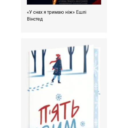
«У снах я тримаю ніж» Ешлі
Вінстед