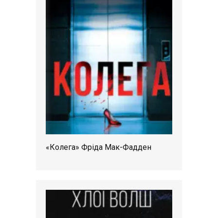
«Колега» Фріда Мак-Фадден