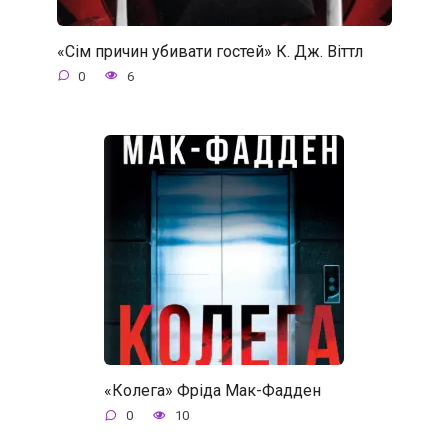
«Сім причин убивати гостей» К. Дж. Віттл
0
6
«Колега» Фріда Мак-Фадден
0
10