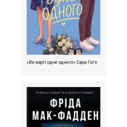
«Ви варті одне одного» Сара Гоґл