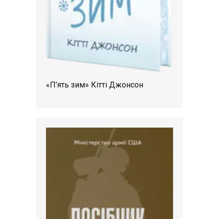
«П’ять зим» Кітті Джонсон