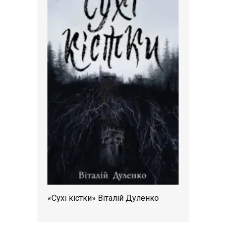
«Сухі кістки» Віталій Дуленко