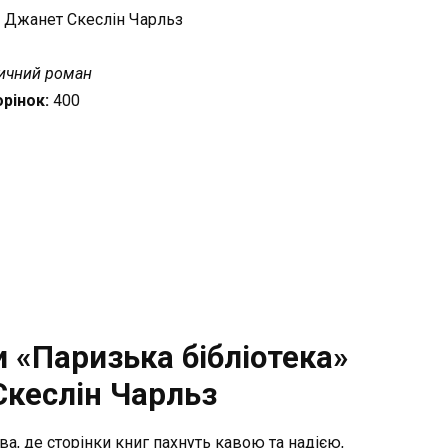
:
Джанет Скеслін Чарльз
ричний роман
орінок:
400
 «Паризька бібліотека»
кеслін Чарльз
тва, де сторінки книг пахнуть кавою та надією,