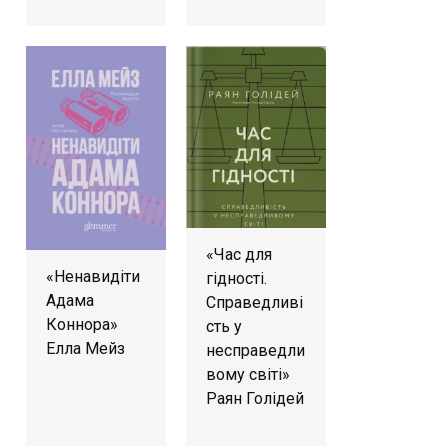
«Час для
«Ненавидіти
гідності.
Адама
Справедливі
Коннора»
сть у
Елла Мейз
несправедли
вому світі»
Раян Голідей