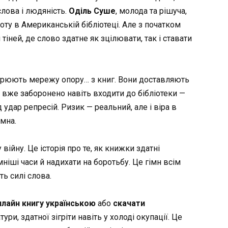
слова і людяність.
Оділь Суше
, молода та рішуча,
ту в Американській бібліотеці. Але з початком
тіней, де слово здатне як зцілювати, так і ставати
творюють мережу опору… з книг. Вони доставляють
у вже заборонено навіть входити до бібліотеки —
д удар репресій. Ризик — реальний, але і віра в
амна.
ійну. Це історія про те, як книжки здатні
ніші часи й надихати на боротьбу. Це гімн всім
ть силі слова.
нлайн книгу українською
або
скачати
тури, здатної зігріти навіть у холоді окупації. Це