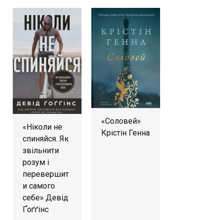
«Соловей»
«Ніколи не
Крістін Генна
спиняйся. Як
звільнити
розум і
перевершит
и самого
себе» Девід
Ґоґґінс