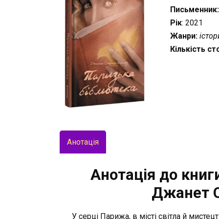
Письменник
Рік
: 2021
Жанри:
істо
Кількість ст
Анотація
Анотація до книги
Джанет С
У серці Парижа, в місті світла й мистец