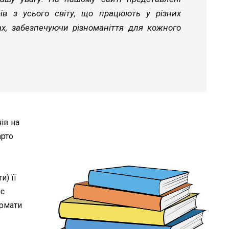
рів з усього світу, що працюють у різних
ах, забезпечуючи різноманіття для кожного
ів на
арто
и) її
ас
формати