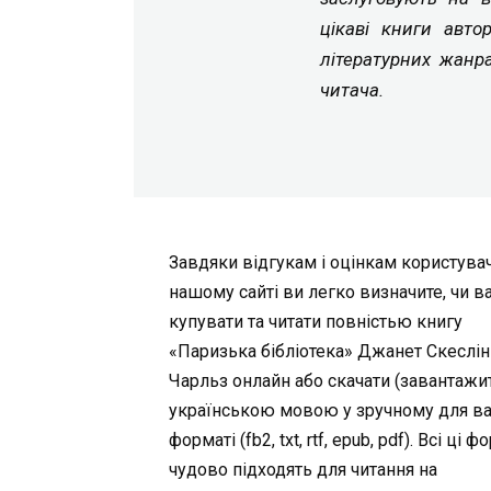
цікаві книги авто
літературних жанр
читача.
Завдяки відгукам і оцінкам користувач
нашому сайті ви легко визначите, чи в
купувати та читати повністью книгу
«Паризька бібліотека» Джанет Скеслін
Чарльз онлайн або скачати (завантажит
українською мовою у зручному для в
форматі (fb2, txt, rtf, epub, pdf). Всі ці 
чудово підходять для читання на