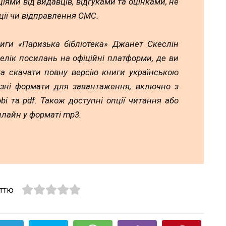
іями від видавців, відгуками та оцінками, не
ії чи відправлення СМС.
иги «Паризька бібліотека» Джанет Скеслін
елік посилань на офіційні платформи, де ви
а скачати повну версію книги українською
ізні формати для завантаження, включно з
 mobi та pdf. Також доступні опції читання або
лайн у форматі mp3.
аттю