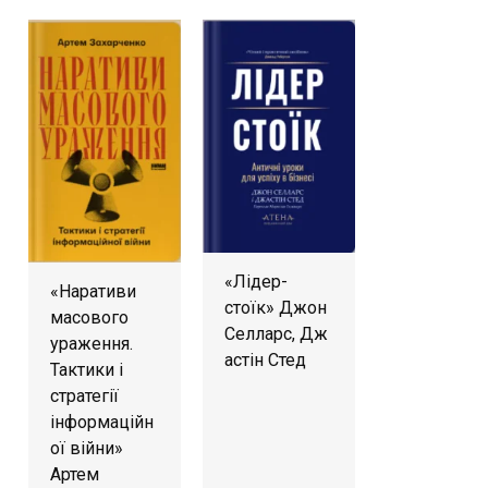
«Лідер-
«Наративи
стоїк» Джон
масового
Селларс, Дж
ураження.
астін Стед
Тактики і
стратегії
інформаційн
ої війни»
Артем