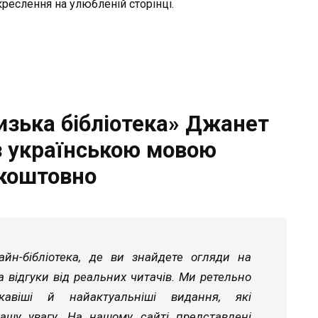
креслення на улюбленій сторінці.
изька бібліотека» Джанет
з українською мовою
коштовно
йн-бібліотека, де ви знайдете огляди на
а відгуки від реальних читачів. Ми ретельно
ікавіші й найактуальніші видання, які
ашу увагу. На нашому сайті представлені