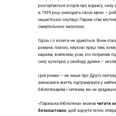
розгортається історія про відвагу, силу 
в 1939 році знаходить свою мрію — робо
нацистської окупації Париж стає містом 
смертельною загрозою.
Оділь і її колеги не здаються. Вони с
романи, поезію, наукові праці тим, ком
євреям, вчителям, усім, хто потрапив пі
силу культури, у свободу думки — незл
Цей роман — не лише про Другу світову в
змінювати життя, підтримувати у найтем
бібліотекарям і читачам, які не зраджую
«Паризька бібліотека» можна
читати о
безкоштовно
, щоб відчути тепло літера