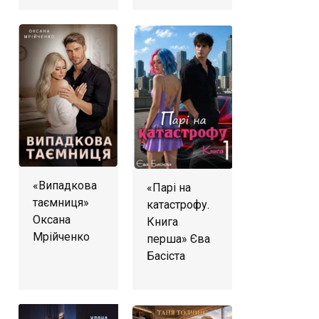
«Випадкова
«Парі на
таємниця»
катастрофу.
Оксана
Книга
Мрійченко
перша» Єва
Басіста