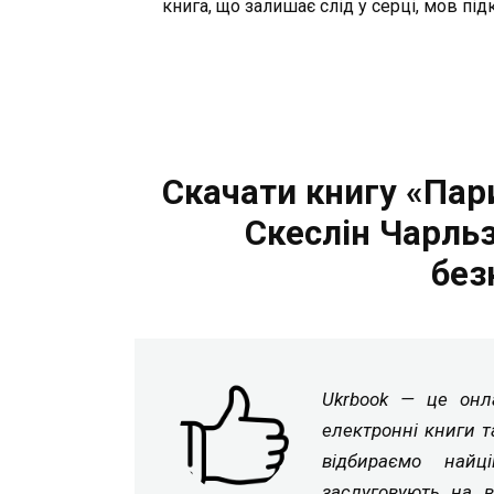
книга, що залишає слід у серці, мов під
Скачати книгу «Пар
Скеслін Чарль
без
Ukrbook — це онла
електронні книги т
відбираємо найц
заслуговують на в