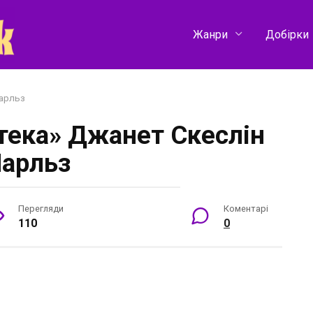
Жанри
Добірки
Чарльз
отека» Джанет Скеслін
арльз
Перегляди
Коментарі
110
0