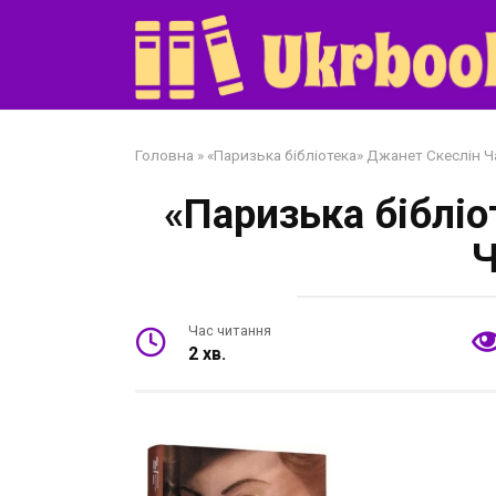
Перейти
до
змісту
Головна
»
«Паризька бібліотека» Джанет Скеслін 
«Паризька біблі
Ч
Час читання
2 хв.