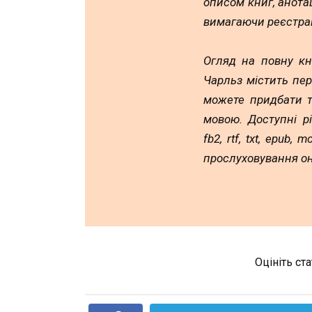
описом книг, анотац
вимагаючи реєстрац
Огляд на повну кн
Чарльз містить пер
можете придбати т
мовою. Доступні р
fb2, rtf, txt, epub,
прослуховування он
Оцініть ст