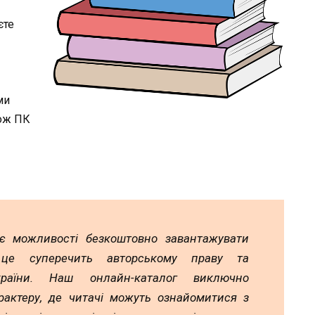
єте
ми
кож ПК
ає можливості безкоштовно завантажувати
 це суперечить авторському праву та
країни. Наш онлайн-каталог виключно
рактеру, де читачі можуть ознайомитися з