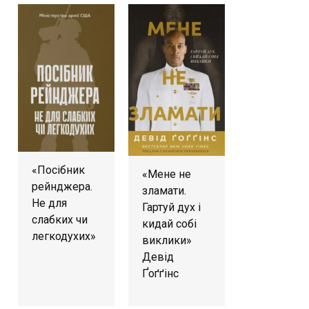
«Посібник
«Мене не
рейнджера.
зламати.
Не для
Гартуй дух і
слабких чи
кидай собі
легкодухих»
виклики»
Девід
Ґоґґінс