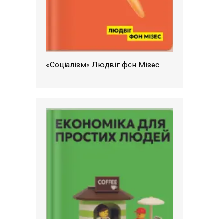
«Соціалізм» Людвіг фон Мізес