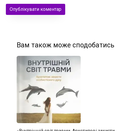
Вам також може сподобатись
«Внутрішній світ травми. Архетипові захисти