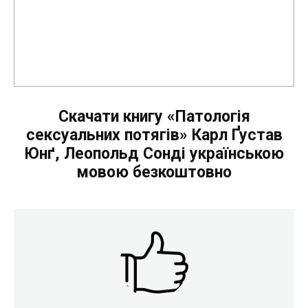
Скачати книгу «Патологія
сексуальних потягів» Карл Ґустав
Юнґ, Леопольд Сонді українською
мовою безкоштовно