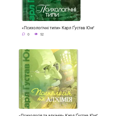
«Психологічні типи» Карл Ґустав Юнґ
0
52
«Психологія та алхімія» Карл Ґустав Юнґ