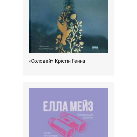
«Соловей» Крістін Генна