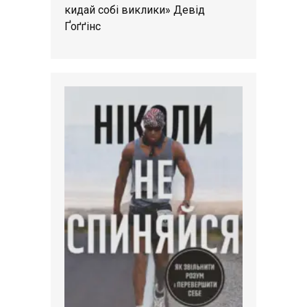
кидай собі виклики» Девід
Ґоґґінс