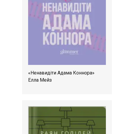
«Ненавидіти Адама Коннора»
Елла Мейз