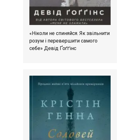
«Ніколи не спиняйся. Як звільнити
розум і перевершити самого
себе» Девід Ґоґґінс