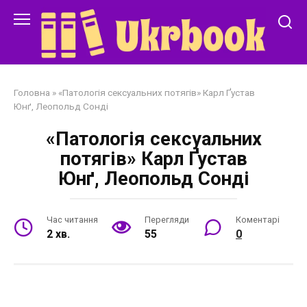
Перейти
до
змісту
Головна
»
«Патологія сексуальних потягів» Карл Ґустав
Юнґ, Леопольд Сонді
«Патологія сексуальних
потягів» Карл Ґустав
Юнґ, Леопольд Сонді
Час читання
Перегляди
Коментарі
2 хв.
55
0