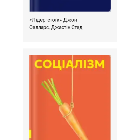
«Лідер-стоїк» Джон
Селларс, Джастін Стед