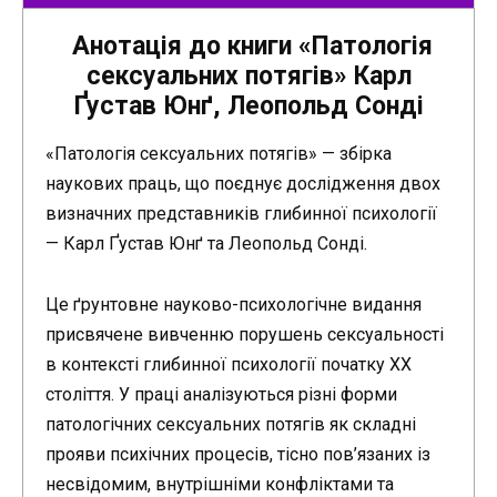
Анотація до книги «Патологія
сексуальних потягів» Карл
Ґустав Юнґ, Леопольд Сонді
«Патологія сексуальних потягів» — збірка
наукових праць, що поєднує дослідження двох
визначних представників глибинної психології
— Карл Ґустав Юнґ та Леопольд Сонді.
Це ґрунтовне науково-психологічне видання
присвячене вивченню порушень сексуальності
в контексті глибинної психології початку ХХ
століття. У праці аналізуються різні форми
патологічних сексуальних потягів як складні
прояви психічних процесів, тісно пов’язаних із
несвідомим, внутрішніми конфліктами та