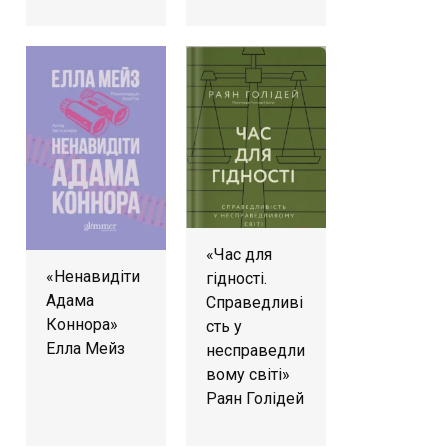
«Час для
«Ненавидіти
гідності.
Адама
Справедливі
Коннора»
сть у
Елла Мейз
несправедли
вому світі»
Раян Голідей