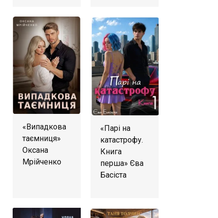
«Випадкова
«Парі на
таємниця»
катастрофу.
Оксана
Книга
Мрійченко
перша» Єва
Басіста