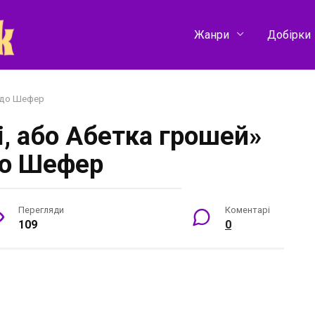
Жанри
Добірки
Бодо Шефер
і, або Абетка грошей»
о Шефер
Перегляди
Коментарі
109
0