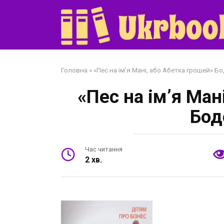
Перейти
до
змісту
Головна
»
«Пес на ім’я Мані, або Абетка грошей» 
«Пес на ім’я Ман
Бод
Час читання
2 хв.