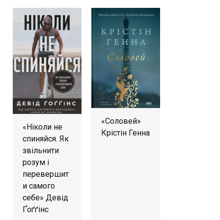
«Соловей»
«Ніколи не
Крістін Генна
спиняйся. Як
звільнити
розум і
перевершит
и самого
себе» Девід
Ґоґґінс