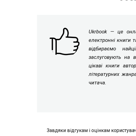
Ukrbook — це онла
електронні книги т
відбираємо найц
заслуговують на в
цікаві книги авто
літературних жанр
читача.
Завдяки відгукам і оцінкам користувач