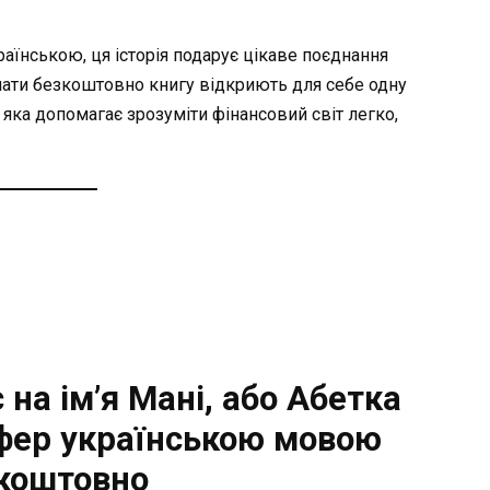
раїнською, ця історія подарує цікаве поєднання
ачати безкоштовно книгу відкриють для себе одну
 яка допомагає зрозуміти фінансовий світ легко,
 на ім’я Мані, або Абетка
фер українською мовою
коштовно