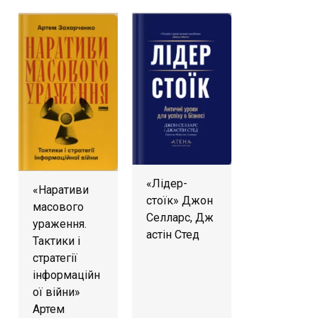
«Лідер-
«Наративи
стоїк» Джон
масового
Селларс, Дж
ураження.
астін Стед
Тактики і
стратегії
інформаційн
ої війни»
Артем