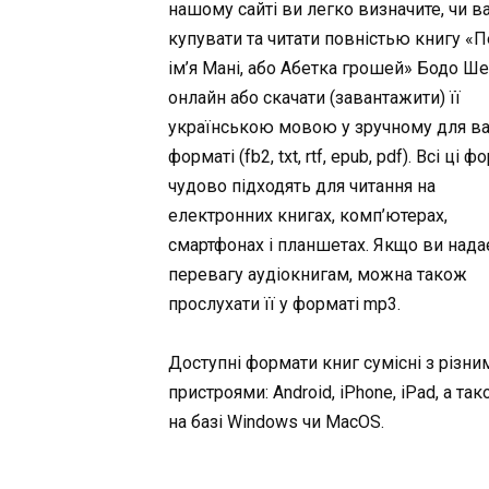
нашому сайті ви легко визначите, чи в
купувати та читати повністью книгу «П
ім’я Мані, або Абетка грошей» Бодо Ш
онлайн або скачати (завантажити) її
українською мовою у зручному для в
форматі (fb2, txt, rtf, epub, pdf). Всі ці 
чудово підходять для читання на
електронних книгах, комп’ютерах,
смартфонах і планшетах. Якщо ви нада
перевагу аудіокнигам, можна також
прослухати її у форматі mp3.
Доступні формати книг сумісні з різни
пристроями: Android, iPhone, iPad, а та
на базі Windows чи MacOS.