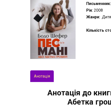
Письменник
Рік
: 2008
Жанри:
Дитя
Кількість ст
Анотація
Анотація до книги
Абетка гро