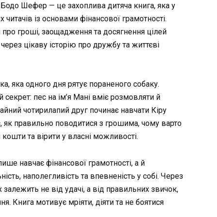
д Бодо Шефер — це захоплива дитяча книга, яка у
х читачів із основами фінансової грамотності.
и про гроші, заощадження та досягнення цілей
через цікаву історію про дружбу та життєві
ка, яка одного дня рятує пораненого собаку.
секрет: пес на ім’я Мані вміє розмовляти й
чайний чотирилапий друг починає навчати Кіру
, як правильно поводитися з грошима, чому варто
 кошти та вірити у власні можливості.
лише навчає фінансової грамотності, а й
ість, наполегливість та впевненість у собі. Через
х залежить не від удачі, а від правильних звичок,
я. Книга мотивує мріяти, діяти та не боятися