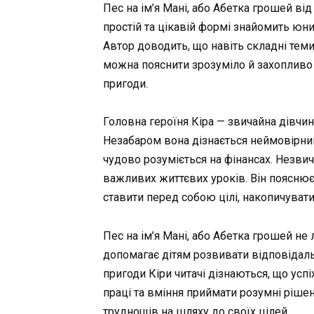
Пес на ім’я Мані, або Абетка грошей ві
простій та цікавій формі знайомить юни
Автор доводить, що навіть складні тем
можна пояснити зрозуміло й захопливо 
пригоди.
Головна героїня Кіра — звичайна дівчин
Незабаром вона дізнається неймовірний 
чудово розуміється на фінансах. Незви
важливих життєвих уроків. Він пояснює
ставити перед собою цілі, накопичувати
Пес на ім’я Мані, або Абетка грошей не 
допомагає дітям розвивати відповідальн
пригоди Кіри читачі дізнаються, що успі
праці та вміння приймати розумні рішенн
труднощів на шляху до своїх цілей.