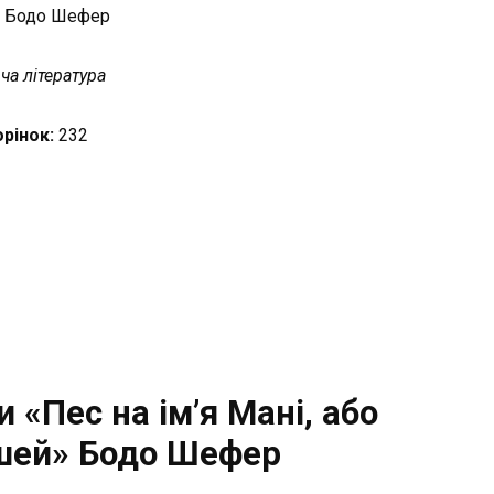
:
Бодо Шефер
ча література
орінок:
232
 «Пес на ім’я Мані, або
шей» Бодо Шефер