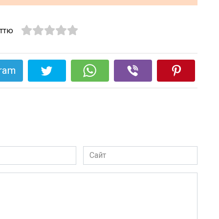
аттю
gram
Сайт