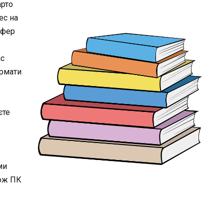
арто
ес на
ефер
ас
формати
єте
ми
кож ПК