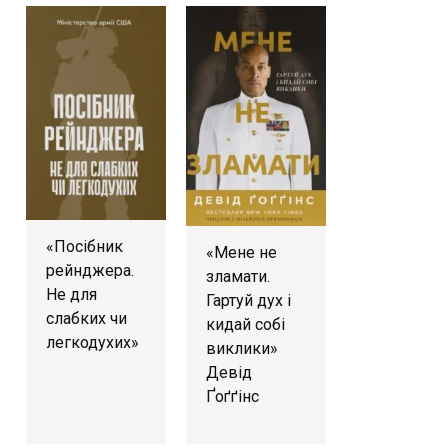
«Посібник
«Мене не
рейнджера.
зламати.
Не для
Гартуй дух і
слабких чи
кидай собі
легкодухих»
виклики»
Девід
Ґоґґінс