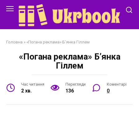
Перейти
до
змісту
Головна
»
«Погана реклама» Б’янка Гіллем
«Погана реклама» Б’янка
Гіллем
Час читання
Перегляди
Коментарі
2 хв.
136
0