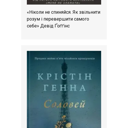
«Ніколи не спиняйся. Як звільнити
розум і перевершити самого
себе» Девід Ґоґґінс