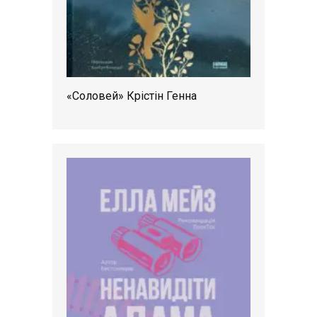
«Соловей» Крістін Генна