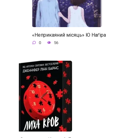
«Неприкаяний місяць» Ю Наґіра
0
56