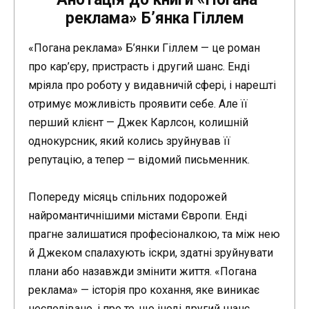
реклама» Б’янка Гіллем
«Погана реклама» Б’янки Гіллем — це роман
про кар’єру, пристрасть і другий шанс. Енді
мріяла про роботу у видавничій сфері, і нарешті
отримує можливість проявити себе. Але її
перший клієнт — Джек Карлсон, колишній
однокурсник, який колись зруйнував її
репутацію, а тепер — відомий письменник.
Попереду місяць спільних подорожей
найромантичнішими містами Європи. Енді
прагне залишатися професіоналкою, та між нею
й Джеком спалахують іскри, здатні зруйнувати
плани або назавжди змінити життя. «Погана
реклама» — історія про кохання, яке виникає
несподівано, і про те, що іноді другий шанс