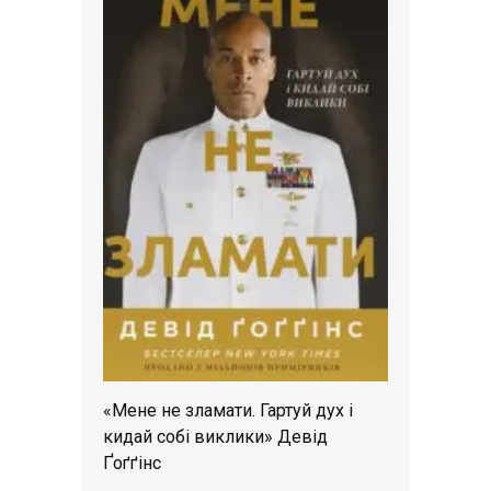
«Мене не зламати. Гартуй дух і
кидай собі виклики» Девід
Ґоґґінс