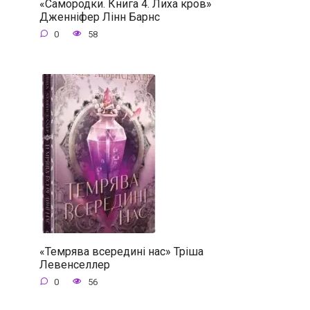
«Самородки. Книга 4. Лиха кров»
Дженніфер Лінн Барнс
0
58
«Темрява всередині нас» Тріша
Левенселлер
0
56