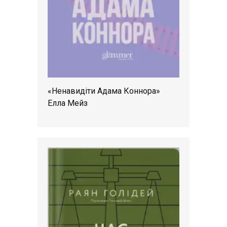
«Ненавидіти Адама Коннора»
Елла Мейз