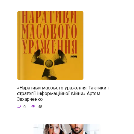
«Наративи масового ураження. Тактики і
стратегії інформаційної війни» Артем
Захарченко
0
48