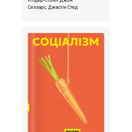
«Лідер-стоїк» Джон
Селларс, Джастін Стед