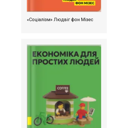
«Соціалізм» Людвіг фон Мізес