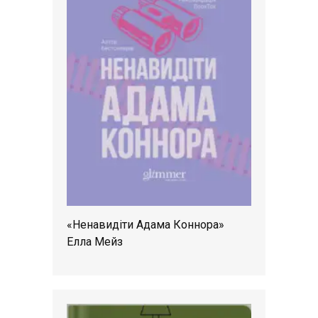
«Ненавидіти Адама Коннора»
Елла Мейз