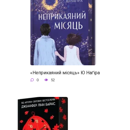
«Неприкаяний місяць» Ю Наґіра
0
52