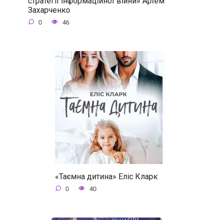
стратегії інформаційної війни» Артем
Захарченко
0
46
«Таємна дитина» Еліс Кларк
0
40