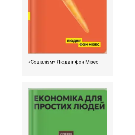
«Соціалізм» Людвіг фон Мізес