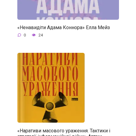
«Ненавидіти Адама Коннора» Елла Мейз
0
24
«Наративи масового ураження. Тактики і