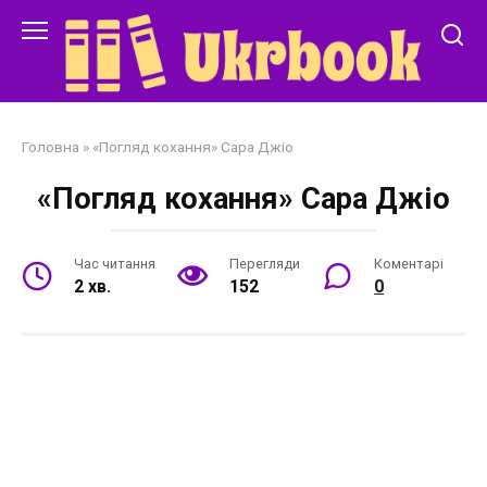
Перейти
до
змісту
Головна
»
«Погляд кохання» Сара Джіо
«Погляд кохання» Сара Джіо
Час читання
Перегляди
Коментарі
2 хв.
152
0