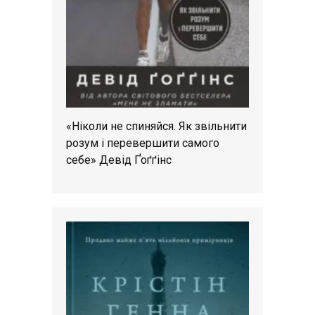
«Ніколи не спиняйся. Як звільнити
розум і перевершити самого
себе» Девід Ґоґґінс