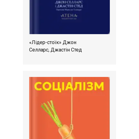
«Лідер-стоїк» Джон
Селларс, Джастін Стед