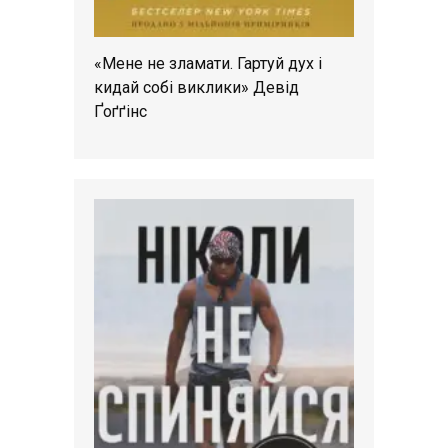
«Мене не зламати. Гартуй дух і
кидай собі виклики» Девід
Ґоґґінс