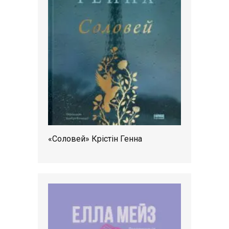
«Соловей» Крістін Генна