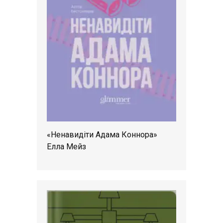
«Ненавидіти Адама Коннора»
Елла Мейз