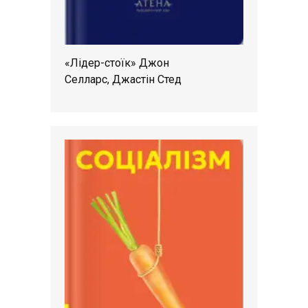
«Лідер-стоїк» Джон
Селларс, Джастін Стед