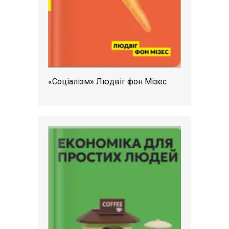
«Соціалізм» Людвіг фон Мізес