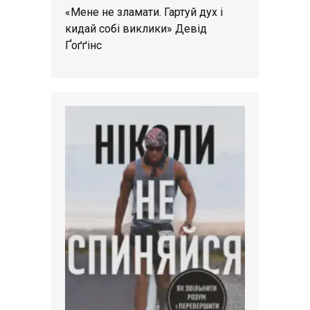
«Мене не зламати. Гартуй дух і
кидай собі виклики» Девід
Ґоґґінс