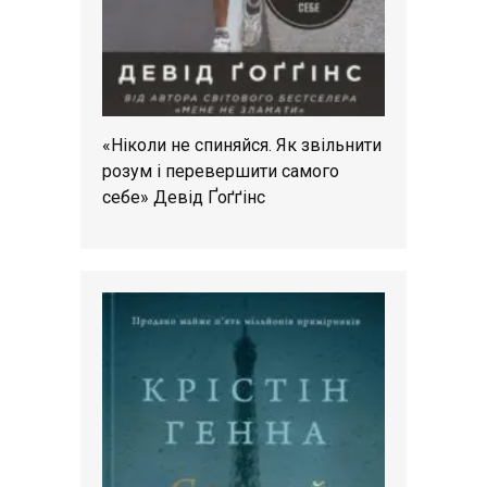
«Ніколи не спиняйся. Як звільнити
розум і перевершити самого
себе» Девід Ґоґґінс