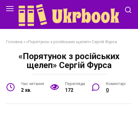
Перейти
до
змісту
Головна
»
«Порятунок з російських щелеп» Сергій Фурса
«Порятунок з російських
щелеп» Сергій Фурса
Час читання
Перегляди
Коментарі
2 хв.
172
0