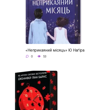
«Неприкаяний місяць» Ю Наґіра
0
53