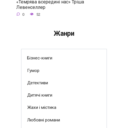
«Темрява всередині нас» Тріша
Левенселлер
0
52
Жанри
Бізнес-книги
Гумор
Детективи
Дитячі книги
Жахи і містика
Любовні романи