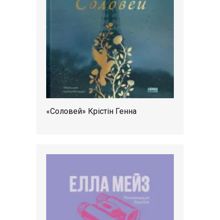
«Соловей» Крістін Генна