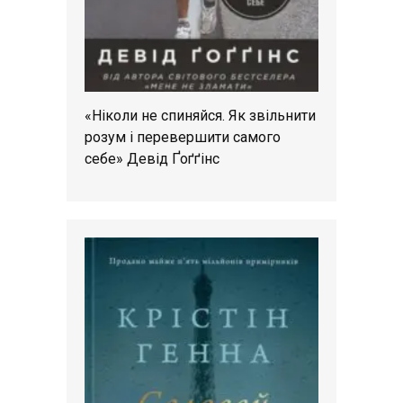
«Ніколи не спиняйся. Як звільнити
розум і перевершити самого
себе» Девід Ґоґґінс