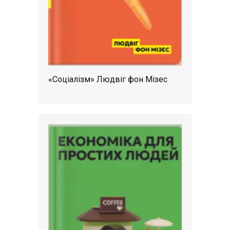
«Соціалізм» Людвіг фон Мізес