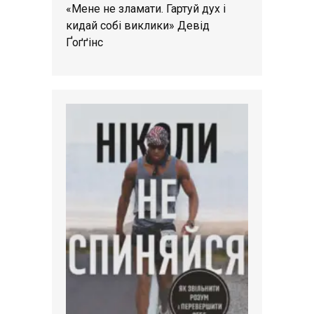
«Мене не зламати. Гартуй дух і
кидай собі виклики» Девід
Ґоґґінс