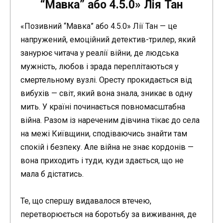
“Мавка” або 4.5.0» Лія Тан
«Позивний “Мавка” або 4.5.0» Лії Тан — це
напружений, емоційний детектив-трилер, який
занурює читача у реалії війни, де людська
мужність, любов і зрада переплітаються у
смертельному вузлі. Оресту прокидається від
вибухів — світ, який вона знала, зникає в одну
мить. У країні починається повномасштабна
війна. Разом із нареченим дівчина тікає до села
на межі Київщини, сподіваючись знайти там
спокій і безпеку. Але війна не знає кордонів —
вона приходить і туди, куди здається, що не
мала б дістатись.
Те, що спершу видавалося втечею,
перетворюється на боротьбу за виживання, де