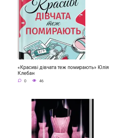
«Красиві дівчата теж помирають» Юлія
Клебан
0
46