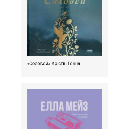
«Соловей» Крістін Генна