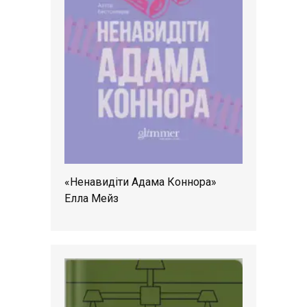
«Ненавидіти Адама Коннора»
Елла Мейз