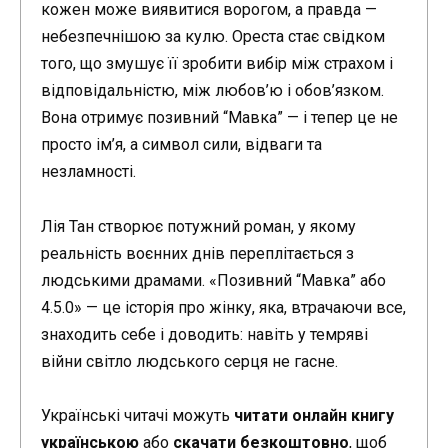
кожен може виявитися ворогом, а правда —
небезпечнішою за кулю. Ореста стає свідком
того, що змушує її зробити вибір між страхом і
відповідальністю, між любов’ю і обов’язком.
Вона отримує позивний “Мавка” — і тепер це не
просто ім’я, а символ сили, відваги та
незламності.
Лія Тан створює потужний роман, у якому
реальність воєнних днів переплітається з
людськими драмами. «Позивний “Мавка” або
4.5.0» — це історія про жінку, яка, втрачаючи все,
знаходить себе і доводить: навіть у темряві
війни світло людського серця не гасне.
Українські читачі можуть
читати онлайн книгу
українською
або
скачати безкоштовно
, щоб