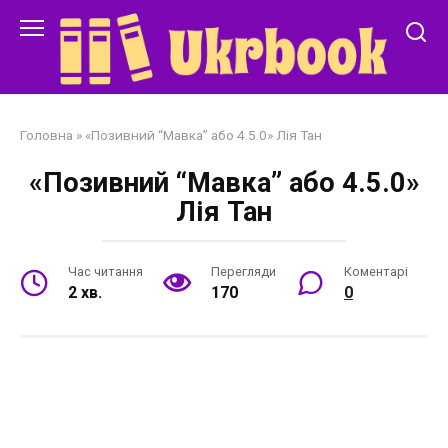
Перейти
до
змісту
Головна
»
«Позивний “Мавка” або 4.5.0» Лія Тан
«Позивний “Мавка” або 4.5.0»
Лія Тан
Час читання
Перегляди
Коментарі
2 хв.
170
0