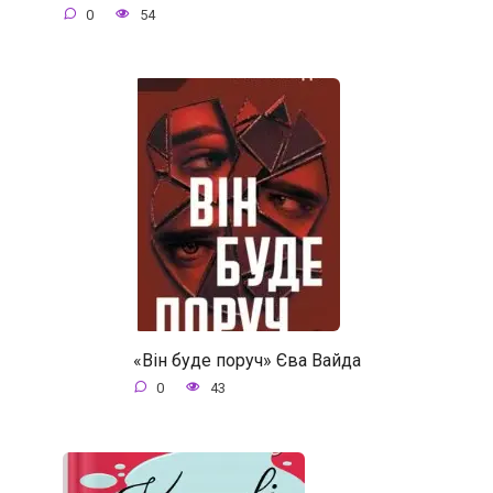
0
54
«Він буде поруч» Єва Вайда
0
43