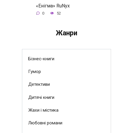
«Енігма» RuNyx
0
52
Жанри
Бізнес-книги
Гумор
Детективи
Дитячі книги
Жахи і містика
Любовні романи