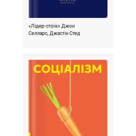
«Лідер-стоїк» Джон
Селларс, Джастін Стед