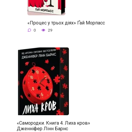
«Процес у трьох діях» Ґай Морпасс
0
29
«Самородки. Книга 4. Лиха кров»
Дженніфер Лінн Барнс