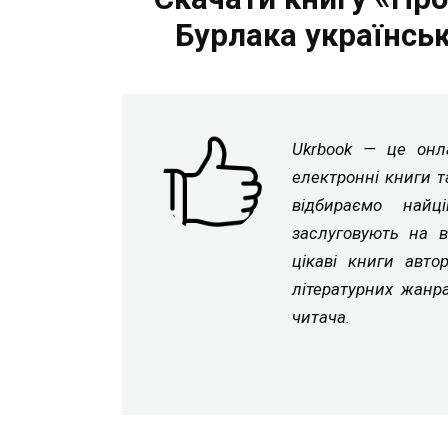
Бурлака українсь
Ukrbook — це онла
електронні книги т
відбираємо найц
заслуговують на в
цікаві книги авто
літературних жанр
читача.