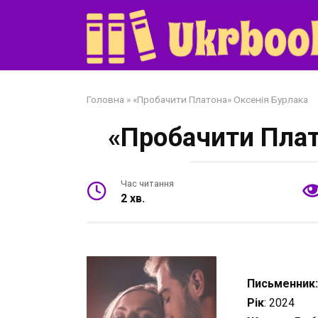
Перейти
до
змісту
Головна
»
«Пробачити Платона» Оксенія Бурлака
«Пробачити Плат
Час читання
2 хв.
Письменник
Рік
: 2024