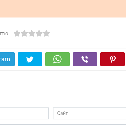
аттю
gram
Сайт