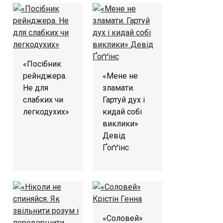
«Посібник
рейнджера.
«Мене не
Не для
зламати.
слабких чи
Гартуй дух і
легкодухих»
кидай собі
виклики»
Девід
Ґоґґінс
«Соловей»