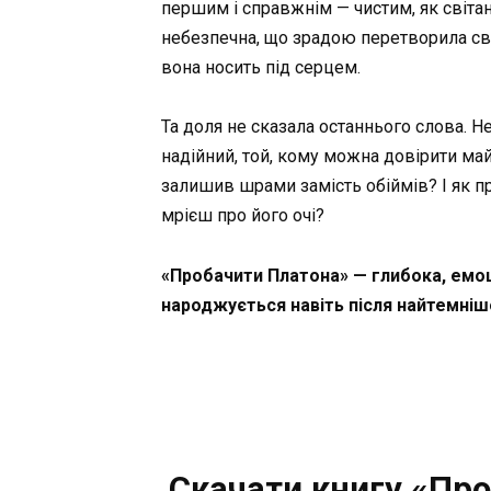
першим і справжнім — чистим, як світан
небезпечна, що зрадою перетворила світ
вона носить під серцем.
Та доля не сказала останнього слова. Н
надійний, той, кому можна довірити май
залишив шрами замість обіймів? І як про
мрієш про його очі?
«Пробачити Платона» — глибока, емоцій
народжується навіть після найтемнішо
Скачати книгу «Про