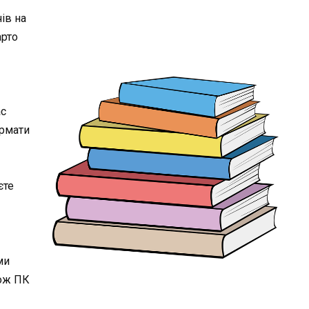
ів на
арто
ас
формати
єте
ми
кож ПК