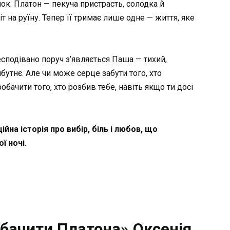
ок. Платон — пекуча пристрасть, солодка й
 на руїну. Тепер її тримає лише одне — життя, яке
есподівано поруч з’являється Паша — тихий,
бутнє. Але чи може серце забути того, хто
бачити того, хто розбив тебе, навіть якщо ти досі
на історія про вибір, біль і любов, що
ї ночі.
бачити Платона» Оксенія