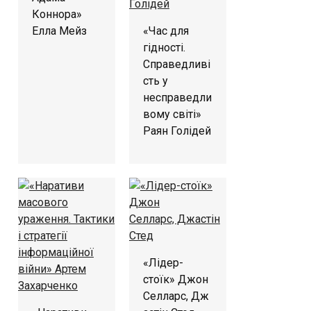
Коннора»
Елла Мейз
«Час для
гідності.
Справедливі
сть у
несправедли
вому світі»
Раян Голідей
«Лідер-
стоїк» Джон
Селларс, Дж