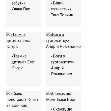
забути»
«Білий і
Уляна Пас
пухнастий»
Таня Толчин
«Таємна
«Боги з
дитина» Еліс
гуртожитку»
Кларк
Андрій
Романенко
«Скажи, що