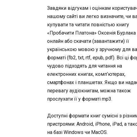
Завдяки відгукам і оцінкам користувач
нашому сайті ви легко визначите, чи в
купувати та читати повністью книгу
«Пробачити Платона» Оксенія Бурлака
онлайн або скачати (завантажити) її
українською мовою у зручному для в
форматі (fb2, txt, rtf, epub, pdf). Всі ці 
чудово підходять для читання на
електронних книгах, комп’ютерах,
смартфонах і планшетах. Якщо ви нада
перевагу аудіокнигам, можна також
прослухати її у форматі mp3.
Доступні формати книг сумісні з різни
пристроями: Android, iPhone, iPad, а та
на базі Windows чи MacOS.