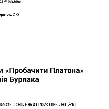
вні романи
орінок:
272
и «Пробачити Платона»
ія Бурлака
амати її серце на дві половини. Лев був її