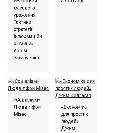
«Наративи
астін Стед
масового
ураження.
Тактики і
стратегії
інформаційн
ої війни»
Артем
Захарченко
«Соціалізм»
Людвіг фон
«Економіка
Мізес
для простих
людей»
Джим