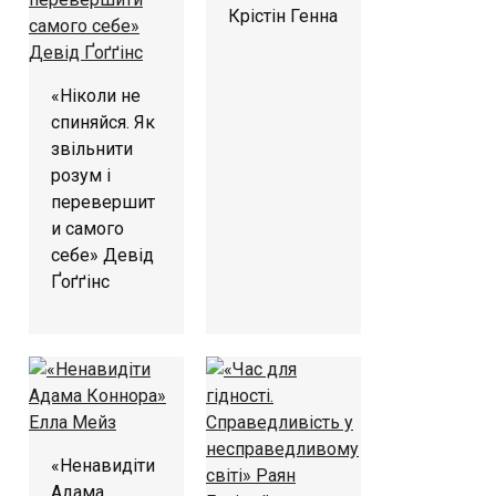
Крістін Генна
«Ніколи не
спиняйся. Як
звільнити
розум і
перевершит
и самого
себе» Девід
Ґоґґінс
«Ненавидіти
Адама