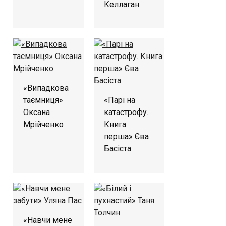
Келлаган
«Випадкова
таємниця»
«Парі на
Оксана
катастрофу.
Мрійченко
Книга
перша» Єва
Басіста
«Навчи мене