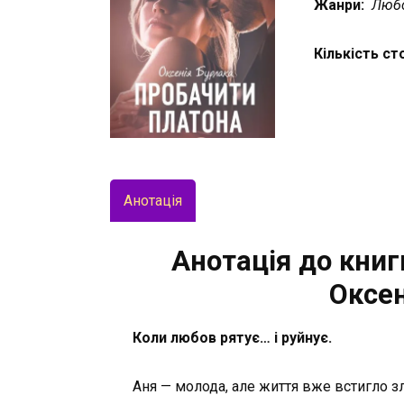
Жанри:
Любо
Кількість ст
Анотація
Анотація до книг
Оксен
Коли любов рятує… і руйнує.
Аня — молода, але життя вже встигло зл