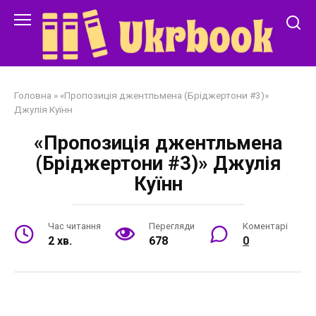
Перейти
до
змісту
Головна
»
«Пропозиція джентльмена (Бріджертони #3)»
Джулія Куїнн
«Пропозиція джентльмена
(Бріджертони #3)» Джулія
Куїнн
Час читання
Перегляди
Коментарі
2 хв.
678
0