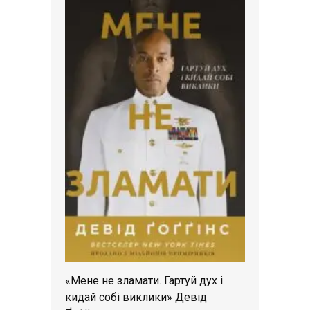
«Мене не зламати. Гартуй дух і
кидай собі виклики» Девід