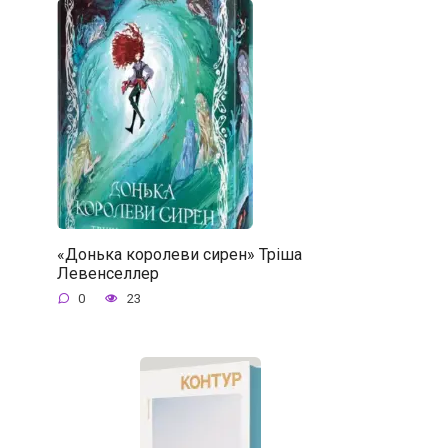
«Донька королеви сирен» Тріша
Левенселлер
0
23