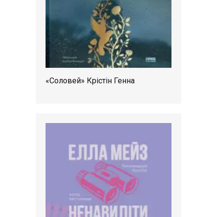
«Соловей» Крістін Генна