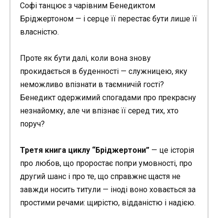
Софі танцює з чарівним Бенедиктом
Бріджертоном — і серце її перестає бути лише її
власністю.
Проте як бути далі, коли вона знову
прокидається в буденності — служницею, яку
неможливо впізнати в таємничій гості?
Бенедикт одержимий спогадами про прекрасну
незнайомку, але чи впізнає її серед тих, хто
поруч?
Третя книга циклу “Бріджертони”
— це історія
про любов, що проростає попри умовності, про
другий шанс і про те, що справжнє щастя не
завжди носить титули — іноді воно ховається за
простими речами: щирістю, відданістю і надією.