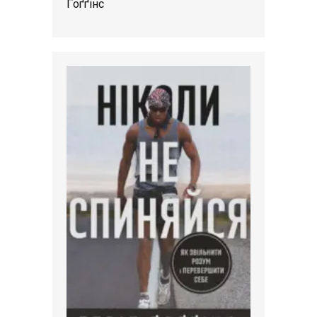
Ґоґґінс