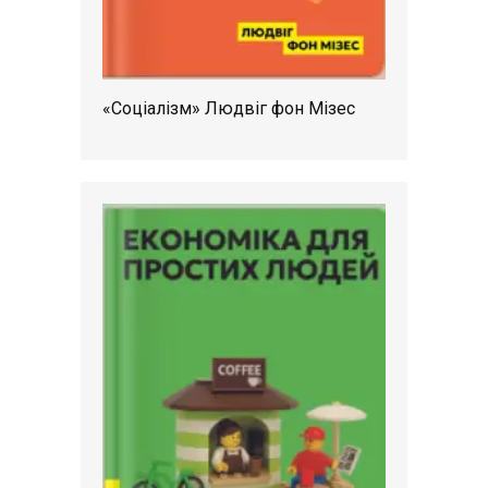
«Соціалізм» Людвіг фон Мізес