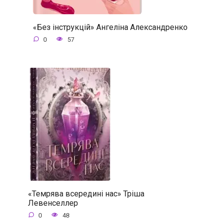
«Без інструкцій» Ангеліна Александренко
0
57
«Темрява всередині нас» Тріша
Левенселлер
0
48