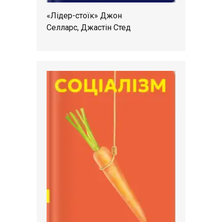
«Лідер-стоїк» Джон
Селларс, Джастін Стед