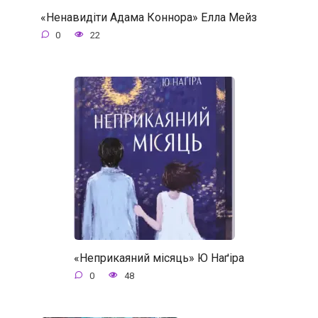
«Ненавидіти Адама Коннора» Елла Мейз
0
22
«Неприкаяний місяць» Ю Наґіра
0
48