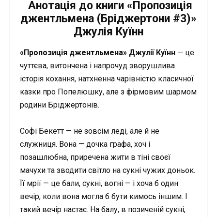
Анотація до книги «Пропозиція
джентльмена (Бріджертони #3)»
Джулія Куїнн
«Пропозиція джентльмена» Джулії Куїнн
— це
чуттєва, витончена і напрочуд зворушлива
історія кохання, натхненна чарівністю класичної
казки про Попелюшку, але з фірмовим шармом
родини Бріджертонів.
Софі Бекетт — не зовсім леді, але й не
служниця. Вона — дочка графа, хоч і
позашлюбна, приречена жити в тіні своєї
мачухи та зводити світло на сукні чужих доньок.
Її мрії — це бали, сукні, вогні — і хоча б один
вечір, коли вона могла б бути кимось іншим. І
такий вечір настає. На балу, в позиченій сукні,