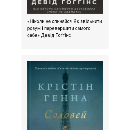
«Ніколи не спиняйся. Як звільнити
розум і перевершити самого
себе» Девід Ґоґґінс