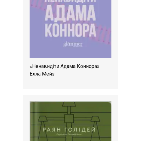
«Ненавидіти Адама Коннора»
Елла Мейз