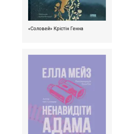
«Соловей» Крістін Генна