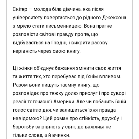
Скітер — молода біла дівчина, яка після
університету повертається до рідного Джексона
з мрією стати письменницею. Вона прагне
розповісти світові правду про те, що
відбувається на Півдні, і викрити расову
нерівність через свою книгу.
Ці жінки об’єднує бажання змінити своє життя
та життя тих, хто перебуває під їхнім впливом.
Разом вони пишуть таємну книгу, що
розповідає про тяжку долю прислуг і про суворі
реалії тогочасної Америки. Але чи побачить їхній
голос світло дня, чи залишиться їхня правда
невідомою? Цей роман про стійкість, дружбу і
боротьбу за рівність у світі, де важливі не
тільки слова, а й вчинки.