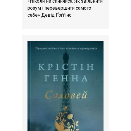
«Ніколи не спиняйся. Як звільнити
розум і перевершити самого
себе» Девід Ґоґґінс