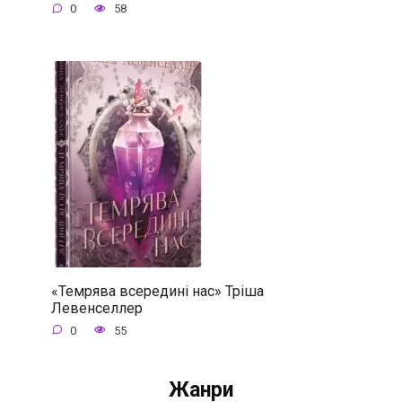
0
58
«Темрява всередині нас» Тріша
Левенселлер
0
55
Жанри