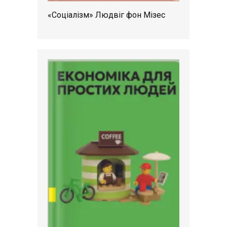
«Соціалізм» Людвіг фон Мізес