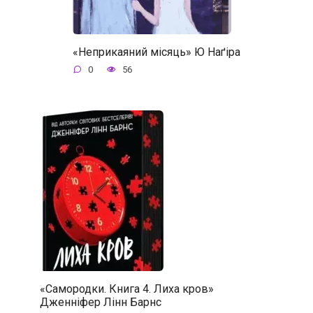
«Неприкаяний місяць» Ю Наґіра
0
56
«Самородки. Книга 4. Лиха кров»
Дженніфер Лінн Барнс