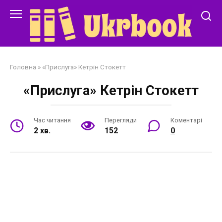
Перейти
до
змісту
Головна
»
«Прислуга» Кетрін Стокетт
«Прислуга» Кетрін Стокетт
Час читання
Перегляди
Коментарі
2 хв.
152
0