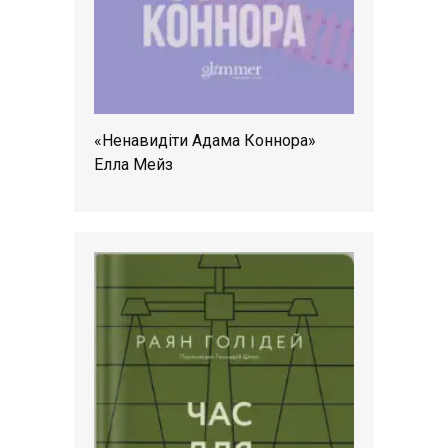
«Ненавидіти Адама Коннора»
Елла Мейз