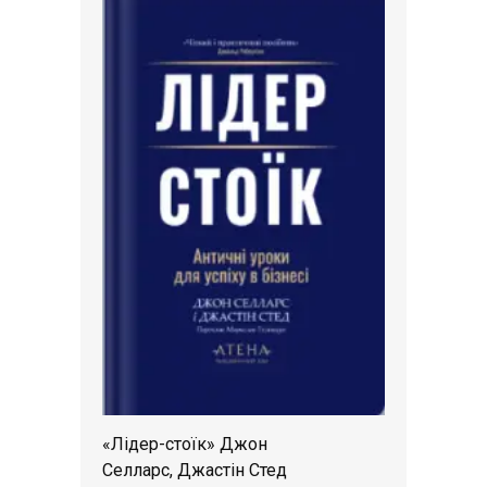
«Лідер-стоїк» Джон
Селларс, Джастін Стед