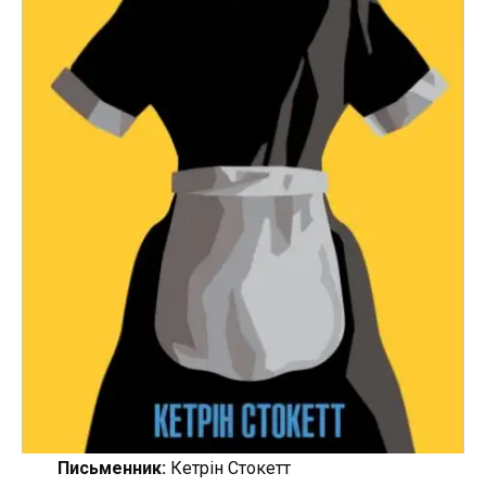
Письменник:
Кетрін Стокетт