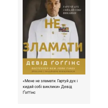
«Мене не зламати. Гартуй дух і
кидай собі виклики» Девід
Ґоґґінс