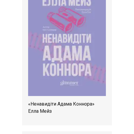
«Ненавидіти Адама Коннора»
Елла Мейз