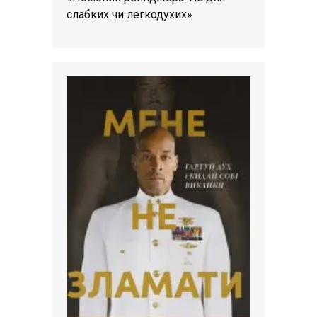
слабких чи легкодухих»