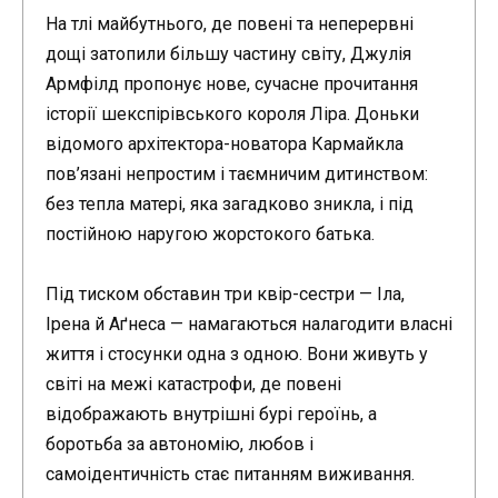
На тлі майбутнього, де повені та неперервні
дощі затопили більшу частину світу, Джулія
Армфілд пропонує нове, сучасне прочитання
історії шекспірівського короля Ліра. Доньки
відомого архітектора-новатора Кармайкла
пов’язані непростим і таємничим дитинством:
без тепла матері, яка загадково зникла, і під
постійною наругою жорстокого батька.
Під тиском обставин три квір-сестри — Іла,
Ірена й Аґнеса — намагаються налагодити власні
життя і стосунки одна з одною. Вони живуть у
світі на межі катастрофи, де повені
відображають внутрішні бурі героїнь, а
боротьба за автономію, любов і
самоідентичність стає питанням виживання.