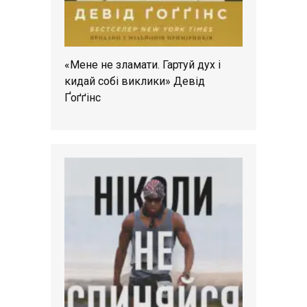
«Мене не зламати. Гартуй дух і
кидай собі виклики» Девід
Ґоґґінс