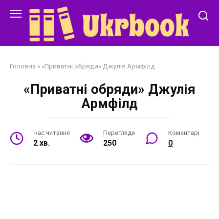
Перейти
до
змісту
Головна
»
«Приватні обряди» Джулія Армфілд
«Приватні обряди» Джулія
Армфілд
Час читання
Перегляди
Коментарі
2 хв.
250
0