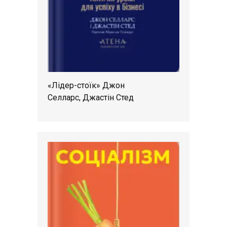
«Лідер-стоїк» Джон
Селларс, Джастін Стед