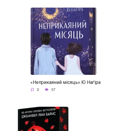
«Неприкаяний місяць» Ю Наґіра
0
57