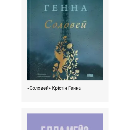
«Соловей» Крістін Генна