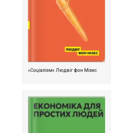
«Соціалізм» Людвіг фон Мізес