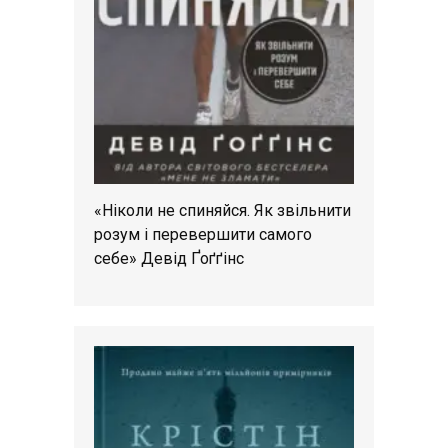
«Ніколи не спиняйся. Як звільнити
розум і перевершити самого
себе» Девід Ґоґґінс