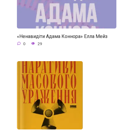
«Ненавидіти Адама Коннора» Елла Мейз
0
29