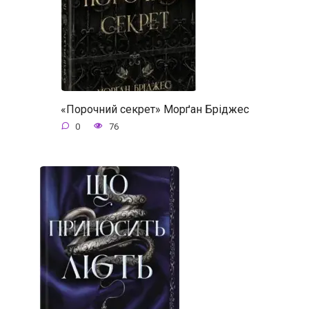
«Порочний секрет» Морґан Бріджес
0
76