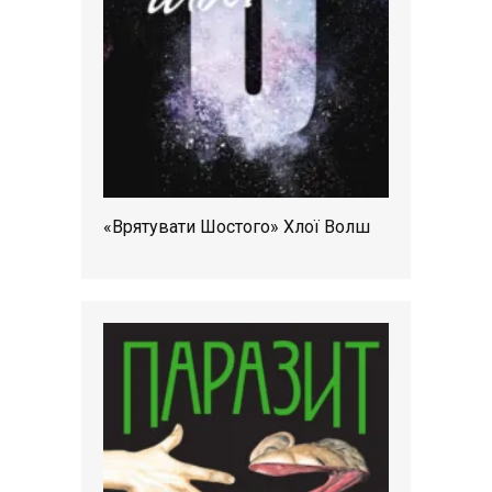
«Врятувати Шостого» Хлої Волш