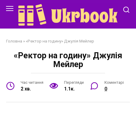
Перейти
до
змісту
Головна
»
«Ректор на годину» Джулія Мейлер
«Ректор на годину» Джулія
Мейлер
Час читання
Перегляди
Коментарі
2 хв.
1.1к.
0