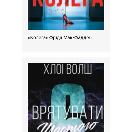
«Колега» Фріда Мак-Фадден