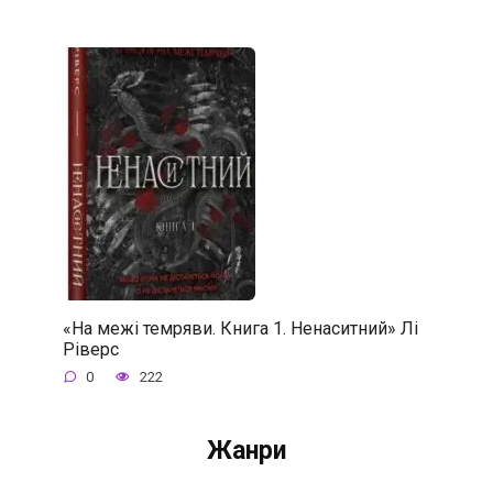
«На межі темряви. Книга 1. Ненаситний» Лі
Ріверс
0
222
Жанри