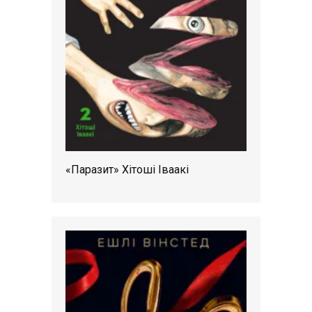
«Паразит» Хітоші Іваакі