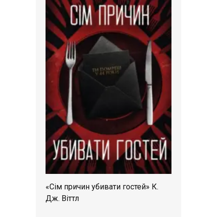
«Сім причин убивати гостей» К.
Дж. Віттл