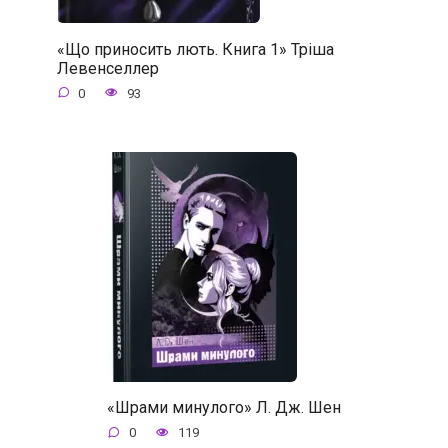
«Що приносить лють. Книга 1» Тріша
Левенселлер
0
93
«Шрами минулого» Л. Дж. Шен
0
119