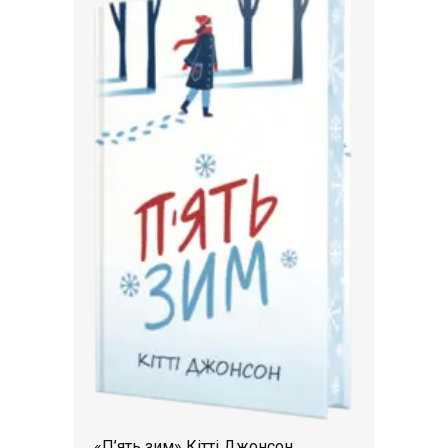
«П’ять зим» Кітті Джонсон