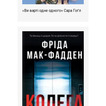
«Ви варті одне одного» Сара Гоґл