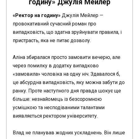
годину» Джулія Мейлер
«Ректор на годину»
Джулія Мейлер —
провокативний сучасний роман про
випадковість, що здатна зруйнувати правила, і
пристрасть, яка не питає дозволу.
Аліна збиралася просто замовити вечерю, але
через помилку в додатку випадково
«замовила» чоловіка на одну ніч. Здавалося б,
це абсурдна випадковість, яку можна забути до
ранку. Проте наступного дня правда шокує ще
більше: незнайомець із безсоромною
усмішкою та несподіваними талантами
виявляється ректором університету.
Влад не планував жодних ускладнень. Він лише