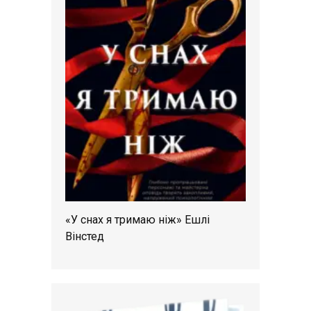
«У снах я тримаю ніж» Ешлі
Вінстед