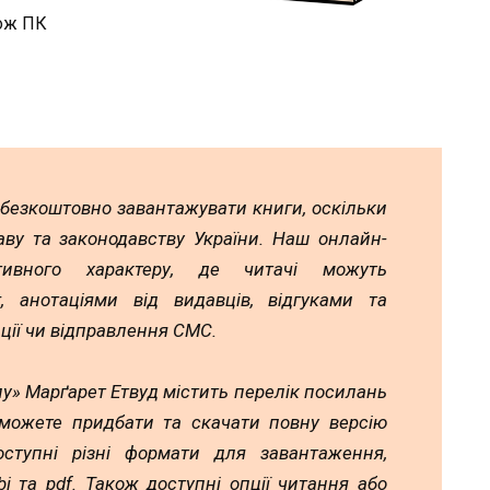
кож ПК
 безкоштовно завантажувати книги, оскільки
аву та законодавству України. Наш онлайн-
тивного характеру, де читачі можуть
 анотаціями від видавців, відгуками та
ції чи відправлення СМС.
пу» Марґарет Етвуд містить перелік посилань
 можете придбати та скачати повну версію
ступні різні формати для завантаження,
mobi та pdf. Також доступні опції читання або