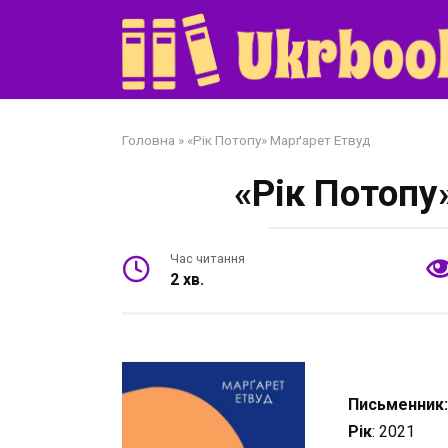
Перейти
до
змісту
Головна
»
«Рік Потопу» Марґарет Етвуд
«Рік Потопу
Час читання
2 хв.
Письменник
Рік
: 2021