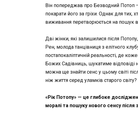
Він попереджав про Безводний Потоп —
покарати його за гріхи. Однак для тих,
виживання перетворюється на пошук вла
Дві жінки, які залишилися після Потопу,
Рен, молода танцівниця з елітного клуб
постапокаліптичній реальності, де коже
Божих Садівниць, шукатиме відповіді н
можна ще знайти сенс у цьому світі піс
ніж життя серед уламків старого світу?
«Рік Потопу» — це глибоке дослідженн
моралі та пошуку нового сенсу після з