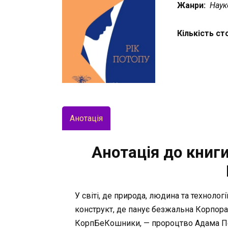
Жанри:
Наук
Кількість ст
Анотація
Анотація до книги
У світі, де природа, людина та техноло
конструкт, де панує безжальна Корпорац
КорпБеКошники, — пророцтво Адама Пе