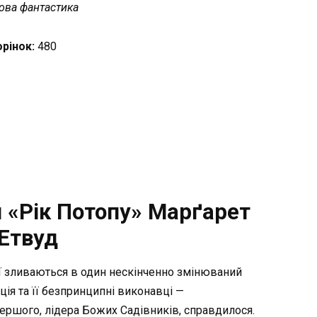
ова фантастика
орінок:
480
 «Рік Потопу» Марґарет
Етвуд
гії зливаються в один нескінченно змінюваний
ія та її безпринципні виконавці —
ршого, лідера Божих Садівників, справдилося.