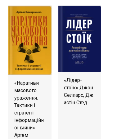
«Лідер-
«Наративи
стоїк» Джон
масового
Селларс, Дж
ураження.
астін Стед
Тактики і
стратегії
інформаційн
ої війни»
Артем