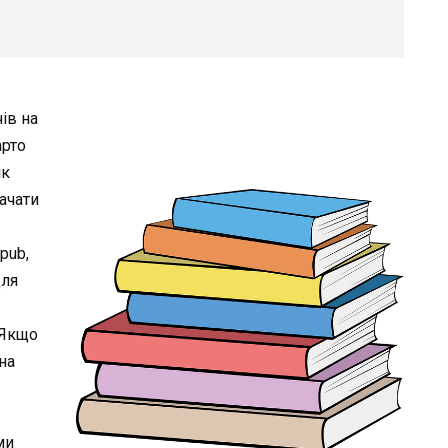
ів на
арто
ік
ачати
epub,
для
 Якщо
на
ми