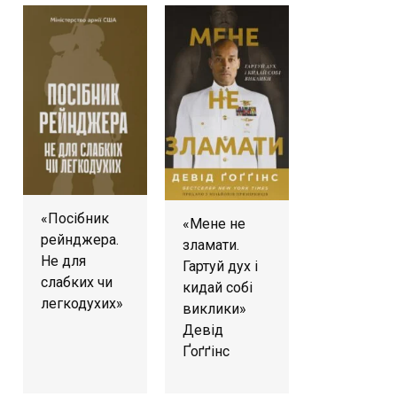
«Посібник
«Мене не
рейнджера.
зламати.
Не для
Гартуй дух і
слабких чи
кидай собі
легкодухих»
виклики»
Девід
Ґоґґінс