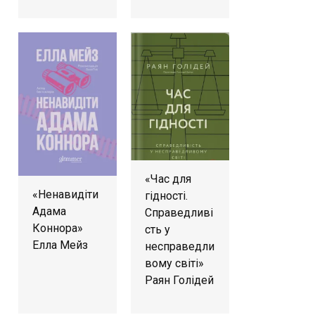
«Час для
«Ненавидіти
гідності.
Адама
Справедливі
Коннора»
сть у
Елла Мейз
несправедли
вому світі»
Раян Голідей