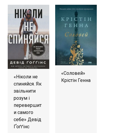
«Соловей»
«Ніколи не
Крістін Генна
спиняйся. Як
звільнити
розум і
перевершит
и самого
себе» Девід
Ґоґґінс