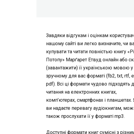
Завдяки відгукам і оцінкам користувач
нашому сайті ви легко визначите, чи в
купувати та читати повністью книгу «Р
Потопу» Марґарет Етвуд онлайн або ск
(завантажити) її українською мовою у
зручному для вас форматі (fb2, txt, rtf, 
pdf). Всі ці формати чудово підходять 
читання на електронних книгах,
комп’ютерах, смартфонах і планшетах.
ви надаєте перевагу аудіокнигам, мож
також прослухати її у форматі mp3.
Доступні формати книг сумісні з різни