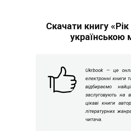
Скачати книгу «Рік
українською 
Ukrbook — це онла
електронні книги т
відбираємо найц
заслуговують на в
цікаві книги авто
літературних жанр
читача.