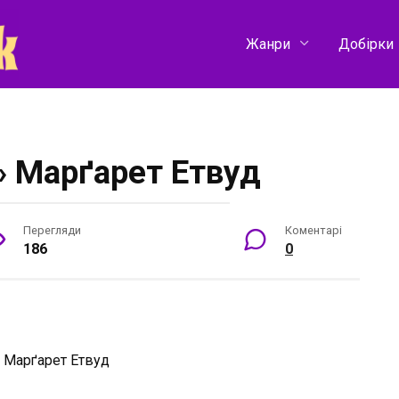
Жанри
Добірки
» Марґарет Етвуд
Перегляди
Коментарі
186
0
:
Марґарет Етвуд