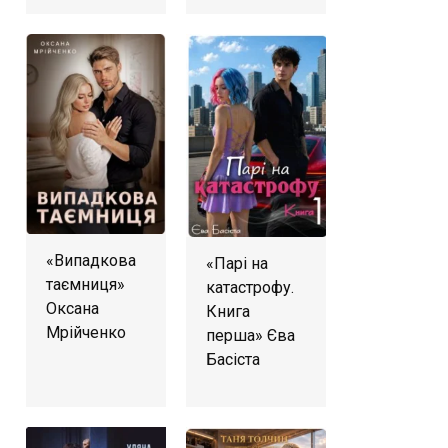
«Випадкова
«Парі на
таємниця»
катастрофу.
Оксана
Книга
Мрійченко
перша» Єва
Басіста