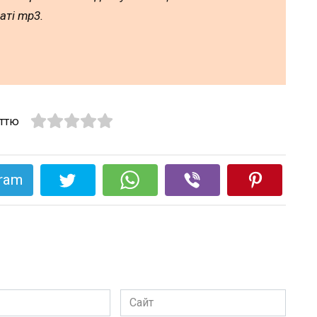
аті mp3.
аттю
gram
Сайт