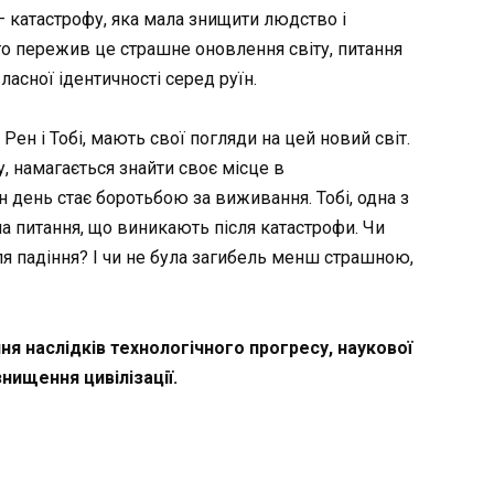
 катастрофу, яка мала знищити людство і
 хто пережив це страшне оновлення світу, питання
сної ідентичності серед руїн.
 Рен і Тобі, мають свої погляди на цей новий світ.
у, намагається знайти своє місце в
н день стає боротьбою за виживання. Тобі, одна з
а питання, що виникають після катастрофи. Чи
ля падіння? І чи не була загибель менш страшною,
я наслідків технологічного прогресу, наукової
нищення цивілізації.