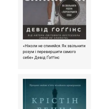
«Ніколи не спиняйся. Як звільнити
розум і перевершити самого
себе» Девід Ґоґґінс