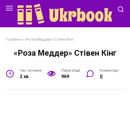
Перейти
до
змісту
Головна
»
«Роза Меддер» Стівен Кінг
«Роза Меддер» Стівен Кінг
Час читання
Перегляди
Коментарі
2 хв.
969
0