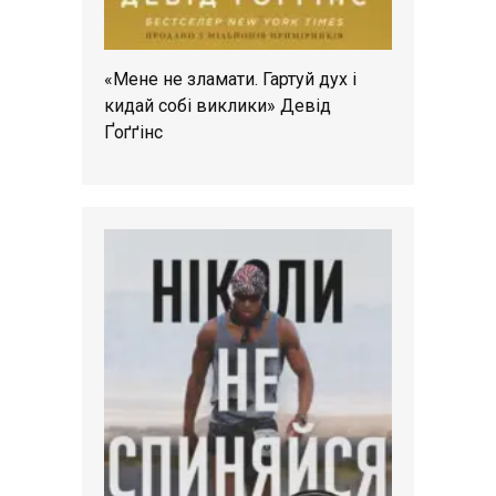
«Мене не зламати. Гартуй дух і
кидай собі виклики» Девід
Ґоґґінс