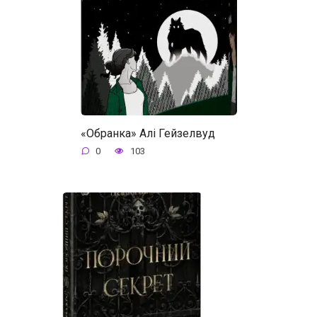
«Обранка» Алі Гейзелвуд
0
103