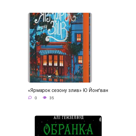
«Ярмарок сезону злив» Ю Йонґван
0
35