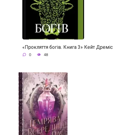
«Прокляття богів. Книга 3» Кейт Дреміс
0
48