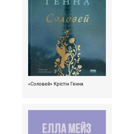
«Соловей» Крістін Генна