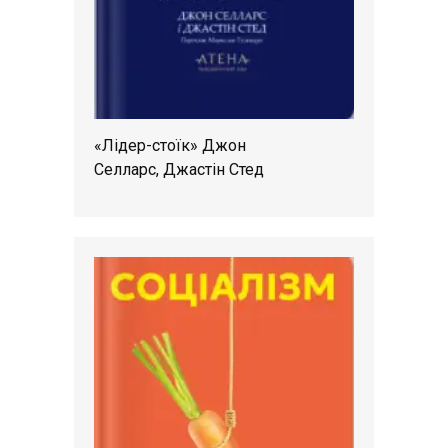
«Лідер-стоїк» Джон
Селларс, Джастін Стед