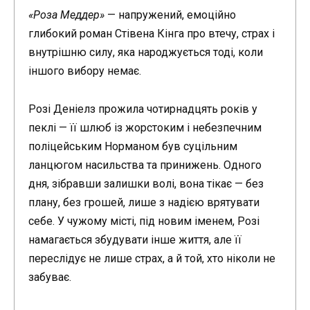
«Роза Меддер»
— напружений, емоційно
глибокий роман Стівена Кінга про втечу, страх і
внутрішню силу, яка народжується тоді, коли
іншого вибору немає.
Розі Деніелз прожила чотирнадцять років у
пеклі — її шлюб із жорстоким і небезпечним
поліцейським Норманом був суцільним
ланцюгом насильства та принижень. Одного
дня, зібравши залишки волі, вона тікає — без
плану, без грошей, лише з надією врятувати
себе. У чужому місті, під новим іменем, Розі
намагається збудувати інше життя, але її
переслідує не лише страх, а й той, хто ніколи не
забуває.