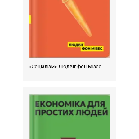
«Соціалізм» Людвіг фон Мізес