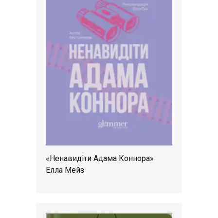
«Ненавидіти Адама Коннора»
Елла Мейз