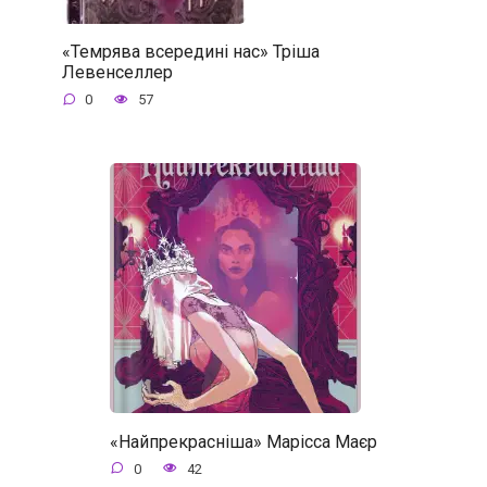
«Темрява всередині нас» Тріша
Левенселлер
0
57
«Найпрекрасніша» Марісса Маєр
0
42