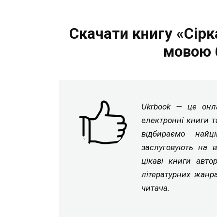
Скачати книгу «Сірк
мовою 
Ukrbook — це онла
електронні книги т
відбираємо найц
заслуговують на в
цікаві книги авто
літературних жанр
читача.