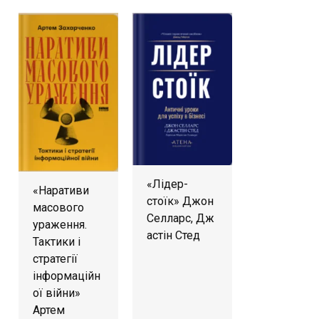
«Лідер-
«Наративи
стоїк» Джон
масового
Селларс, Дж
ураження.
астін Стед
Тактики і
стратегії
інформаційн
ої війни»
Артем