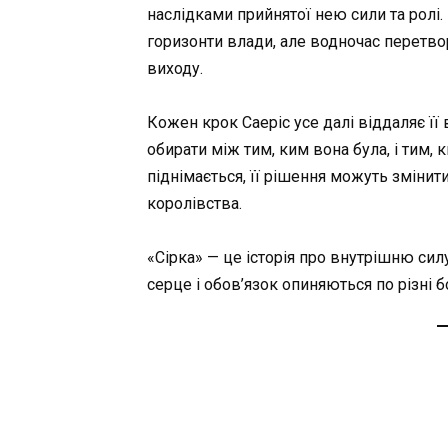
наслідками прийнятої нею сили та ролі
горизонти влади, але водночас перетвор
виходу.
Кожен крок Саеріс усе далі віддаляє її
обирати між тим, ким вона була, і тим, 
піднімається, її рішення можуть змінити
королівства.
«Сірка» — це історія про внутрішню силу
серце і обов’язок опиняються по різні б