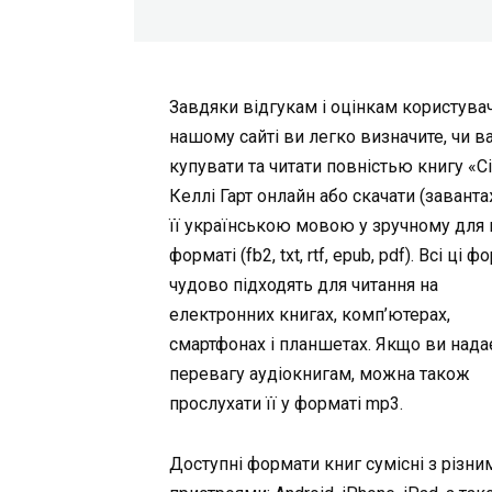
Завдяки відгукам і оцінкам користувач
нашому сайті ви легко визначите, чи в
купувати та читати повністью книгу «С
Келлі Гарт онлайн або скачати (завант
її українською мовою у зручному для 
форматі (fb2, txt, rtf, epub, pdf). Всі ці 
чудово підходять для читання на
електронних книгах, комп’ютерах,
смартфонах і планшетах. Якщо ви нада
перевагу аудіокнигам, можна також
прослухати її у форматі mp3.
Доступні формати книг сумісні з різни