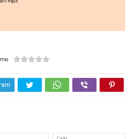
аті mp3.
аттю
gram
Сайт