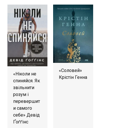
«Соловей»
«Ніколи не
Крістін Генна
спиняйся. Як
звільнити
розум і
перевершит
и самого
себе» Девід
Ґоґґінс