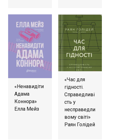
«Час для
«Ненавидіти
гідності.
Адама
Справедливі
Коннора»
сть у
Елла Мейз
несправедли
вому світі»
Раян Голідей