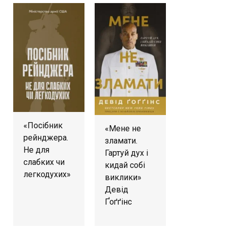
«Посібник
«Мене не
рейнджера.
зламати.
Не для
Гартуй дух і
слабких чи
кидай собі
легкодухих»
виклики»
Девід
Ґоґґінс