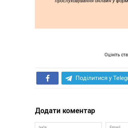
прослуховування онлайн у форм
Оцініть ст
Поділитися у Tele
Додати коментар
Ім'я
Email