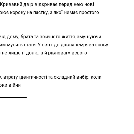
. Кривавий двір відкриває перед нею нові
ює корону на пастку, з якої немає простого
 від дому, брата та звичного життя, змушуючи
ким мусить стати. У світі, де давня темрява знову
 не лише її долю, а й рівновагу всього
, втрату ідентичності та складний вибір, коли
оки війни.