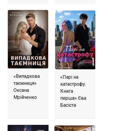
«Випадкова
«Парі на
таємниця»
катастрофу.
Оксана
Книга
Мрійченко
перша» Єва
Басіста