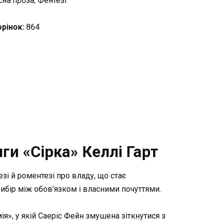
сна проза
, Фентезі
орінок:
864
ги «Сірка» Келлі Гарт
зі й роментезі про владу, що стає
бір між обов’язком і власними почуттями.
мія», у якій Саеріс Фейн змушена зіткнутися з