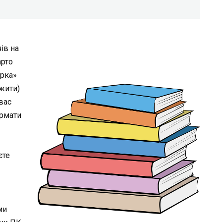
ів на
арто
ірка»
ажити)
вас
формати
єте
ми