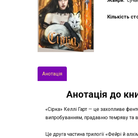
Жанри:
Суча
Кількість ст
Анотація
Анотація до кни
«Сірка» Келлі Гарт — це захопливе фенте
випробуванням, прадавню темряву та ви
Це друга частина трилогії «Фейрі й алхі