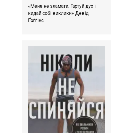
«Мене не зламати. Гартуй дух і
кидай собі виклики» Девід
Ґоґґінс