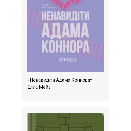
«Ненавидіти Адама Коннора»
Елла Мейз