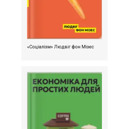
«Соціалізм» Людвіг фон Мізес