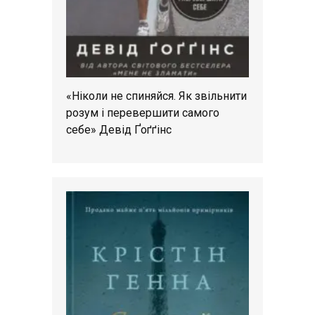
«Ніколи не спиняйся. Як звільнити
розум і перевершити самого
себе» Девід Ґоґґінс