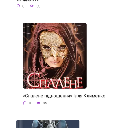
0
58
«Спалене підношення» Ілля Клименко
0
95