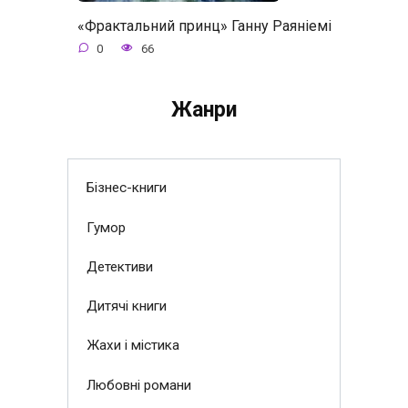
«Фрактальний принц» Ганну Раяніемі
0
66
Жанри
Бізнес-книги
Гумор
Детективи
Дитячі книги
Жахи і містика
Любовні романи