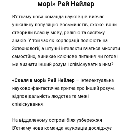
морі» Рей Нейлер
В’етнаму нова команда науковців вивчає
унікальну популяцію восьминогів, схоже, вони
створили власну мову, релігію та систему
знаків. У той час як корпорації полюють на
Зотехнології, а штучні інтелекти вчаться мислити
самостйно, виникае ключове питання: чи готові
ми визнати інший розум i співіснувати з ним?
«Скеля в морі» Рей Нейлер
— інтелектуальна
науково-фантастична притча про інший розум,
відповідальність людства та межі
співіснування.
На віддаленому острові біля узбережжя
В’єтнаму нова команда науковців досліджує