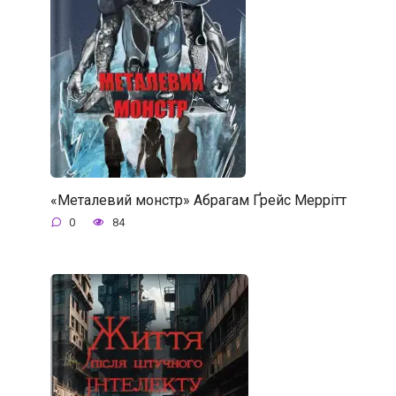
«Металевий монстр» Абрагам Ґрейс Меррітт
0
84