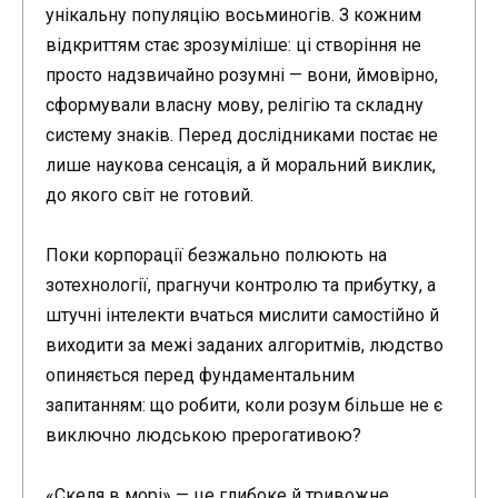
унікальну популяцію восьминогів. З кожним
відкриттям стає зрозуміліше: ці створіння не
просто надзвичайно розумні — вони, ймовірно,
сформували власну мову, релігію та складну
систему знаків. Перед дослідниками постає не
лише наукова сенсація, а й моральний виклик,
до якого світ не готовий.
Поки корпорації безжально полюють на
зотехнології, прагнучи контролю та прибутку, а
штучні інтелекти вчаться мислити самостійно й
виходити за межі заданих алгоритмів, людство
опиняється перед фундаментальним
запитанням: що робити, коли розум більше не є
виключно людською прерогативою?
«Скеля в морі» — це глибоке й тривожне