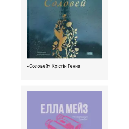
«Соловей» Крістін Генна