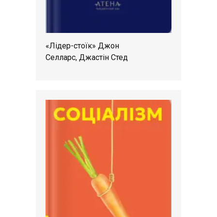
«Лідер-стоїк» Джон
Селларс, Джастін Стед