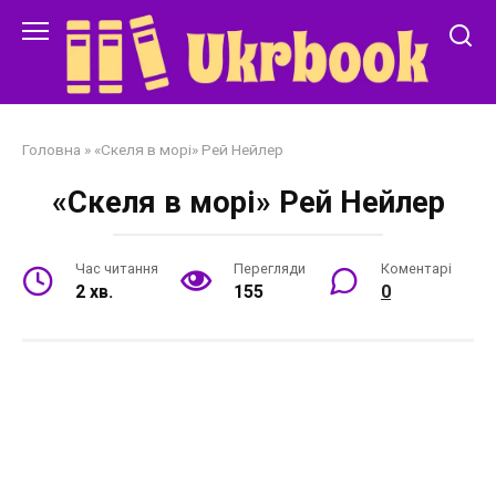
Перейти
до
змісту
Головна
»
«Скеля в морі» Рей Нейлер
«Скеля в морі» Рей Нейлер
Час читання
Перегляди
Коментарі
2 хв.
155
0