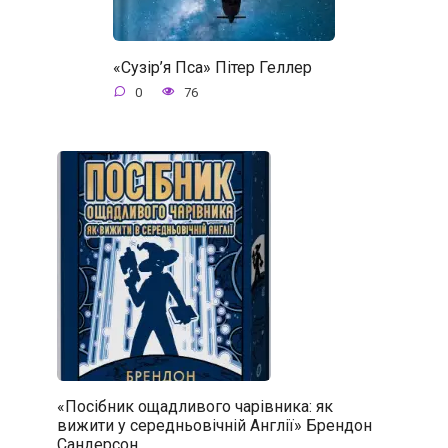
«Сузір’я Пса» Пітер Геллер
0
76
«Посібник ощадливого чарівника: як
вижити у середньовічній Англії» Брендон
Сандерсон