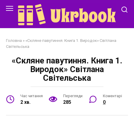
Перейти
до
змісту
Головна
»
«Скляне павутиння. Книга 1. Виродок» Світлана
Світельська
«Скляне павутиння. Книга 1.
Виродок» Світлана
Світельська
Час читання
Перегляди
Коментарі
2 хв.
285
0