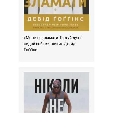
«Мене не зламати. Гартуй дух і
кидай собі виклики» Девід
Ґоґґінс