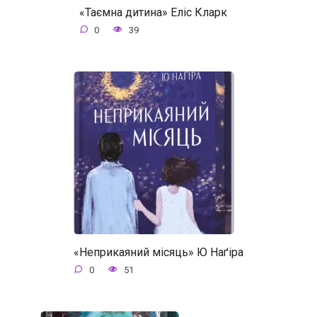
«Таємна дитина» Еліс Кларк
0
39
«Неприкаяний місяць» Ю Наґіра
0
51