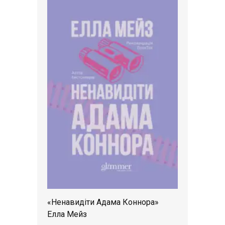
«Ненавидіти Адама Коннора»
Елла Мейз