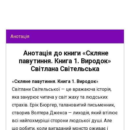
Анотація
Анотація до книги «Скляне
павутиння. Книга 1. Виродок»
Світлана Світельська
«
Скляне павутиння. Книга 1. Виродок
»
Світлани Світельської — це вражаюча історія,
яка занурює читача у світ жаху та людських
страхів. Ерік Бюргер, талановитий письменник,
створив Волтера Джекса — лиходія, який втілює
всі найпохмуріші сторони людської душі. Але
що робити, коли вигаданий монстр оживає і