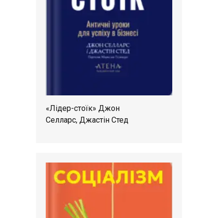
«Лідер-стоїк» Джон
Селларс, Джастін Стед