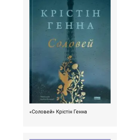
«Соловей» Крістін Генна