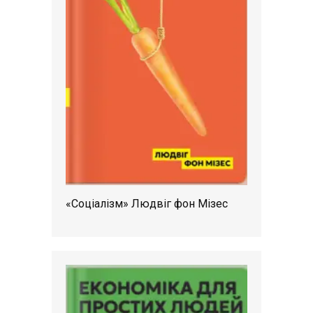
«Соціалізм» Людвіг фон Мізес