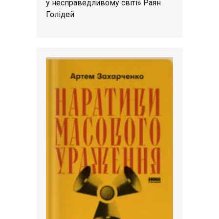
у несправедливому світі» Раян
Голідей