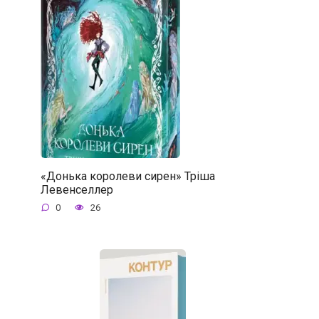
«Донька королеви сирен» Тріша
Левенселлер
0
26