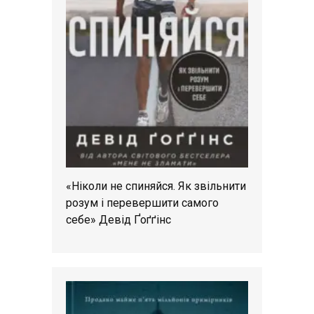
«Ніколи не спиняйся. Як звільнити
розум і перевершити самого
себе» Девід Ґоґґінс