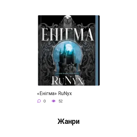
«Енігма» RuNyx
0
52
Жанри