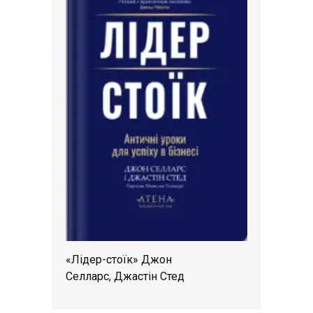
«Лідер-стоїк» Джон
Селларс, Джастін Стед