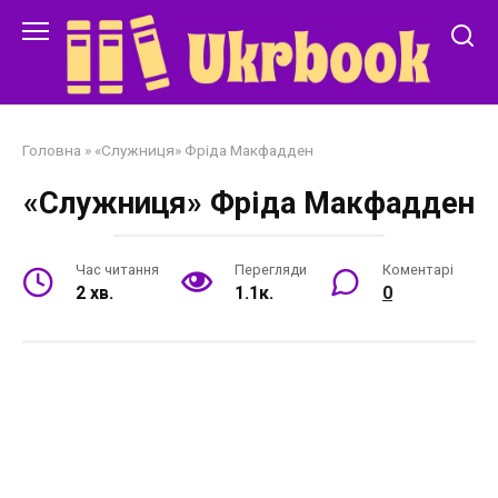
Перейти
до
змісту
Головна
»
«Служниця» Фріда Макфадден
«Служниця» Фріда Макфадден
Час читання
Перегляди
Коментарі
2 хв.
1.1к.
0