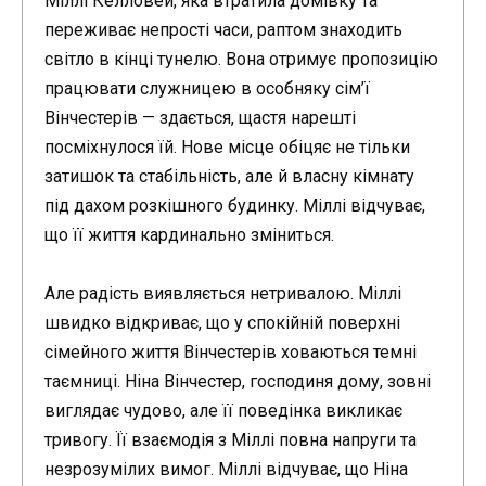
Міллі Келловей, яка втратила домівку та
переживає непрості часи, раптом знаходить
світло в кінці тунелю. Вона отримує пропозицію
працювати служницею в особняку сім’ї
Вінчестерів — здається, щастя нарешті
посміхнулося їй. Нове місце обіцяє не тільки
затишок та стабільність, але й власну кімнату
під дахом розкішного будинку. Міллі відчуває,
що її життя кардинально зміниться.
Але радість виявляється нетривалою. Міллі
швидко відкриває, що у спокійній поверхні
сімейного життя Вінчестерів ховаються темні
таємниці. Ніна Вінчестер, господиня дому, зовні
виглядає чудово, але її поведінка викликає
тривогу. Її взаємодія з Міллі повна напруги та
незрозумілих вимог. Міллі відчуває, що Ніна