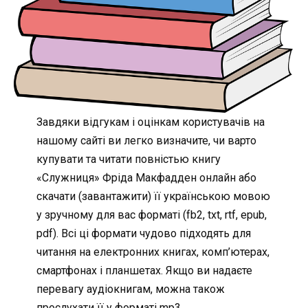
Завдяки відгукам і оцінкам користувачів на
нашому сайті ви легко визначите, чи варто
купувати та читати повністью книгу
«Служниця» Фріда Макфадден онлайн або
скачати (завантажити) її українською мовою
у зручному для вас форматі (fb2, txt, rtf, epub,
pdf). Всі ці формати чудово підходять для
читання на електронних книгах, комп’ютерах,
смартфонах і планшетах. Якщо ви надаєте
перевагу аудіокнигам, можна також
прослухати її у форматі mp3.