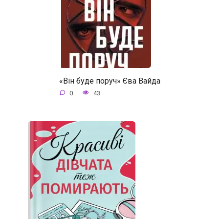
«Він буде поруч» Єва Вайда
0
43