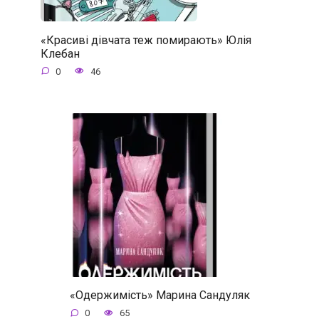
«Красиві дівчата теж помирають» Юлія
Клебан
0
46
«Одержимість» Марина Сандуляк
0
65