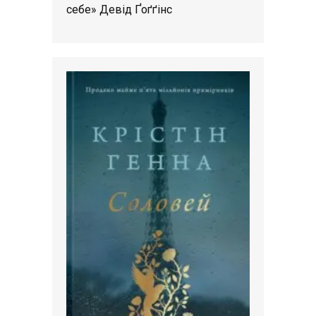
себе» Девід Ґоґґінс