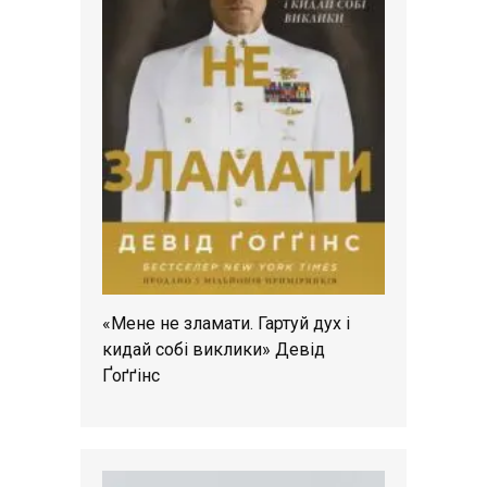
«Мене не зламати. Гартуй дух і
кидай собі виклики» Девід
Ґоґґінс