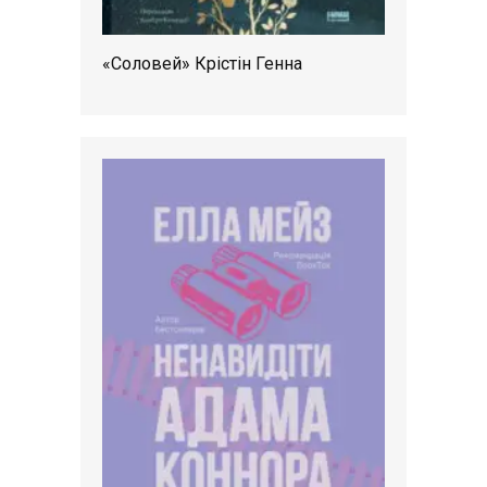
«Соловей» Крістін Генна