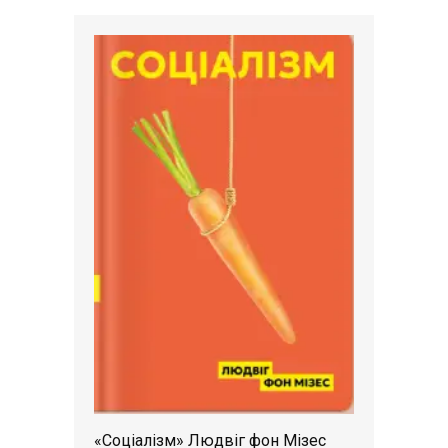
«Соціалізм» Людвіг фон Мізес