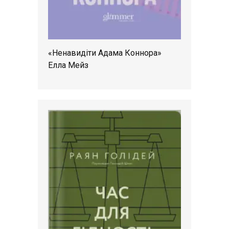
«Ненавидіти Адама Коннора»
Елла Мейз