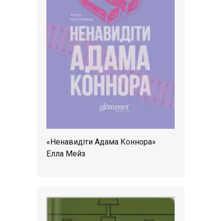
«Ненавидіти Адама Коннора»
Елла Мейз