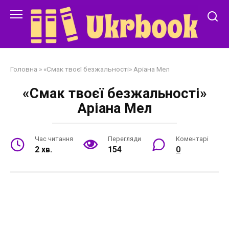
Перейти
до
змісту
Головна
»
«Смак твоєї безжальності» Аріана Мел
«Смак твоєї безжальності»
Аріана Мел
Час читання
Перегляди
Коментарі
2 хв.
154
0