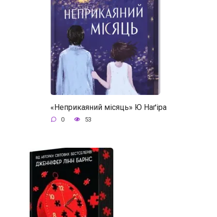
«Неприкаяний місяць» Ю Наґіра
0
53