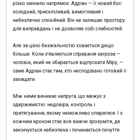
різко змінило напрямок. Адріан — її новий бос:
холодний, прискіпливий, вимогливий і
небезпечно спокійний. Він не залишає простору
для виправдань і не дозволяє собі слабкостей.
Але за цією безжальністю ховається дещо
більше. Коли з’являється справжня загроза —
чоловік, який не збирається відпускати Міру, —
саме Адріан стає тим, хто несподівано готовий її
захищати.
Між ними виникає напруга, що межує з
одержимістю: недовіра, контроль і
притягування, якому неможливо опиратися. І з
кожним кроком стає все важче зрозуміти, де
закінчується небезпека і починається почуття.