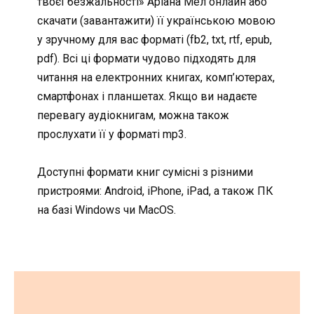
твоєї безжальності» Аріана Мел онлайн або
скачати (завантажити) її українською мовою
у зручному для вас форматі (fb2, txt, rtf, epub,
pdf). Всі ці формати чудово підходять для
читання на електронних книгах, комп’ютерах,
смартфонах і планшетах. Якщо ви надаєте
перевагу аудіокнигам, можна також
прослухати її у форматі mp3.
Доступні формати книг сумісні з різними
пристроями: Android, iPhone, iPad, а також ПК
на базі Windows чи MacOS.