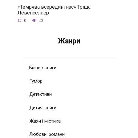
«Темрява всередині нас» Тріша
Левенселлер
0
52
Жанри
Бізнес-книги
Гумор
Детективи
Дитячі книги
Жахи і містика
Любовні романи