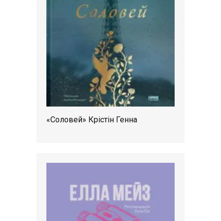
«Соловей» Крістін Генна