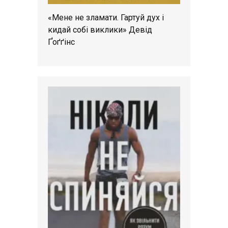
«Мене не зламати. Гартуй дух і
кидай собі виклики» Девід
Ґоґґінс