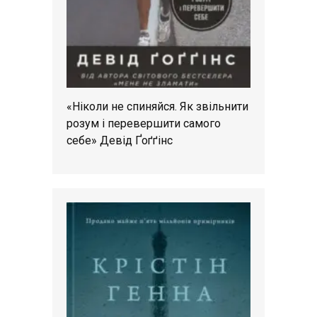
«Ніколи не спиняйся. Як звільнити
розум і перевершити самого
себе» Девід Ґоґґінс