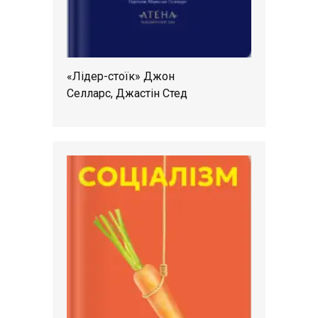
«Лідер-стоїк» Джон
Селларс, Джастін Стед