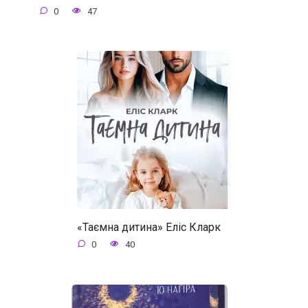
0
47
«Таємна дитина» Еліс Кларк
0
40