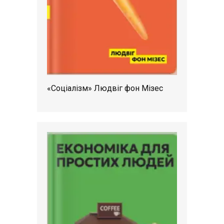
«Соціалізм» Людвіг фон Мізес