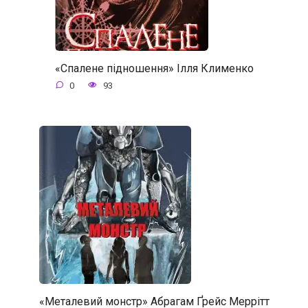
«Спалене підношення» Ілля Клименко
0
93
«Металевий монстр» Абрагам Ґрейс Меррітт