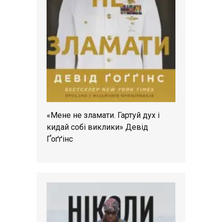
«Мене не зламати. Гартуй дух і
кидай собі виклики» Девід
Ґоґґінс