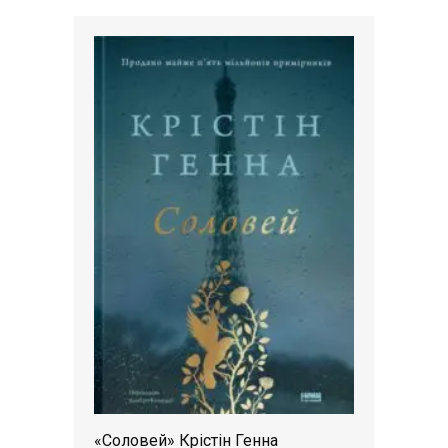
«Соловей» Крістін Генна