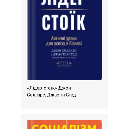
«Лідер-стоїк» Джон
Селларс, Джастін Стед