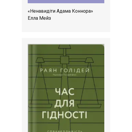
«Ненавидіти Адама Коннора»
Елла Мейз