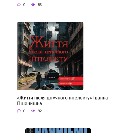
0
83
«Життя після штучного інтелекту» Іванна
Пшенишна
0
82