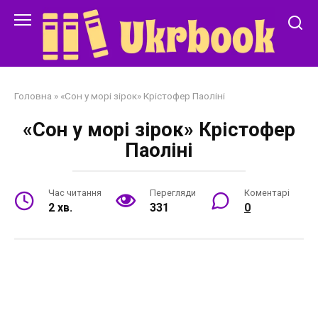
Перейти
до
змісту
Головна
»
«Сон у морі зірок» Крістофер Паоліні
«Сон у морі зірок» Крістофер
Паоліні
Час читання
Перегляди
Коментарі
2 хв.
331
0