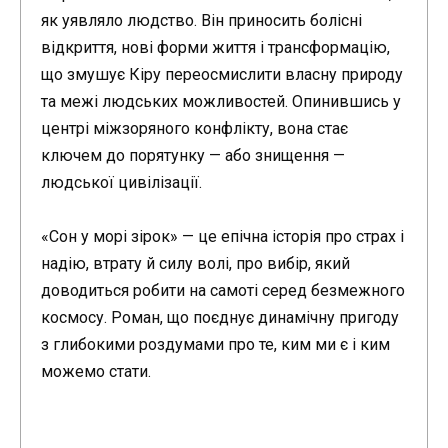
як уявляло людство. Він приносить болісні
відкриття, нові форми життя і трансформацію,
що змушує Кіру переосмислити власну природу
та межі людських можливостей. Опинившись у
центрі міжзоряного конфлікту, вона стає
ключем до порятунку — або знищення —
людської цивілізації.
«Сон у морі зірок» — це епічна історія про страх і
надію, втрату й силу волі, про вибір, який
доводиться робити на самоті серед безмежного
космосу. Роман, що поєднує динамічну пригоду
з глибокими роздумами про те, ким ми є і ким
можемо стати.