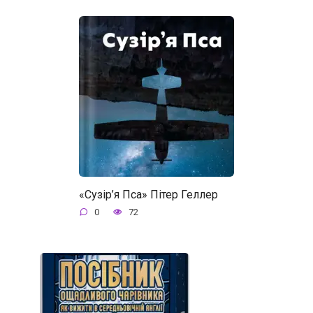
«Сузір’я Пса» Пітер Геллер
0
72