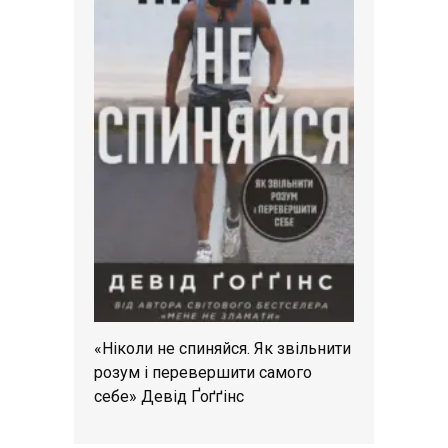
«Ніколи не спиняйся. Як звільнити
розум і перевершити самого
себе» Девід Ґоґґінс