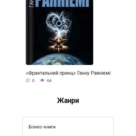
«Фрактальний принц» Ганну Раяніемі
0
64
Жанри
Бізнес-книги