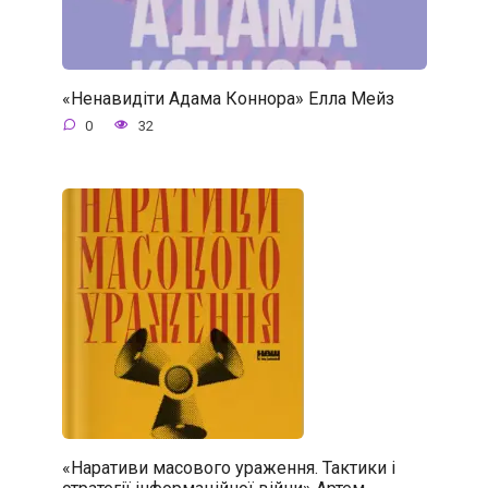
«Ненавидіти Адама Коннора» Елла Мейз
0
32
«Наративи масового ураження. Тактики і
стратегії інформаційної війни» Артем