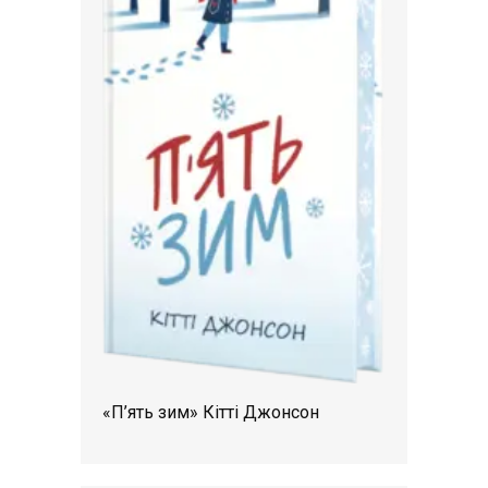
«П’ять зим» Кітті Джонсон