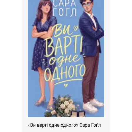
«Ви варті одне одного» Сара Гоґл