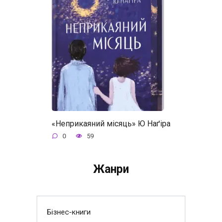
«Неприкаяний місяць» Ю Наґіра
0
59
Жанри
Бізнес-книги