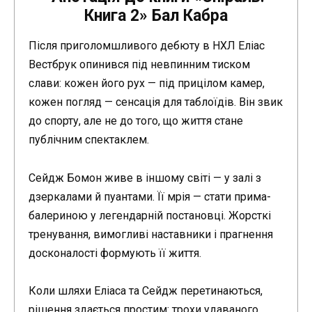
Книга 2» Бал Кабра
Після приголомшливого дебюту в НХЛ Еліас
Вестбрук опинився під невпинним тиском
слави: кожен його рух — під прицілом камер,
кожен погляд — сенсація для таблоїдів. Він звик
до спорту, але не до того, що життя стане
публічним спектаклем.
Сейдж Бомон живе в іншому світі — у залі з
дзеркалами й пуантами. Її мрія — стати прима-
балериною у легендарній постановці. Жорсткі
тренування, вимогливі наставники і прагнення
досконалості формують її життя.
Коли шляхи Еліаса та Сейдж перетинаються,
рішення здається простим: трохи удаваного