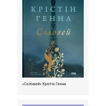
«Соловей» Крістін Генна