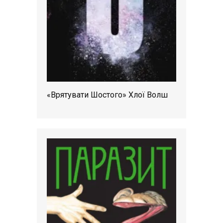
«Врятувати Шостого» Хлої Волш