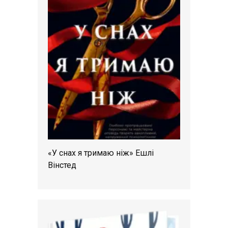
«У снах я тримаю ніж» Ешлі
Вінстед