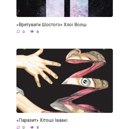
«Врятувати Шостого» Хлої Волш
0
8
«Паразит» Хітоші Іваакі
0
8