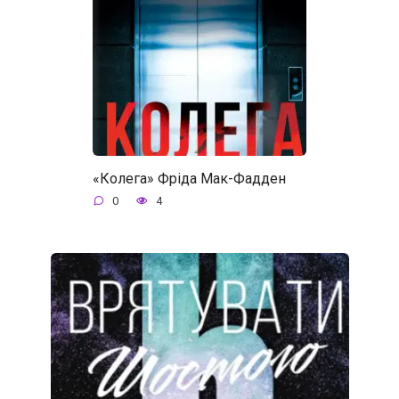
«Колега» Фріда Мак-Фадден
0
4