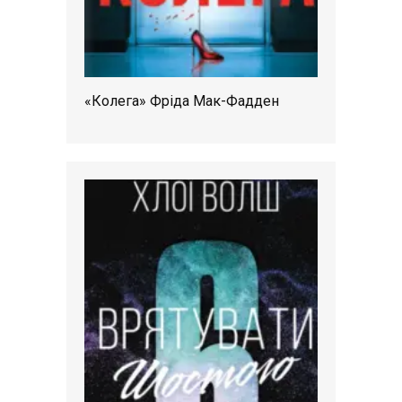
«Колега» Фріда Мак-Фадден