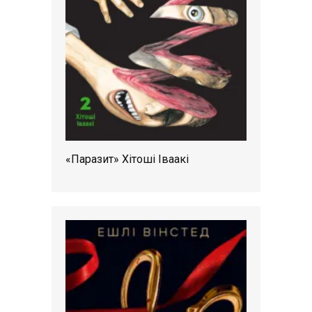
«Паразит» Хітоші Іваакі