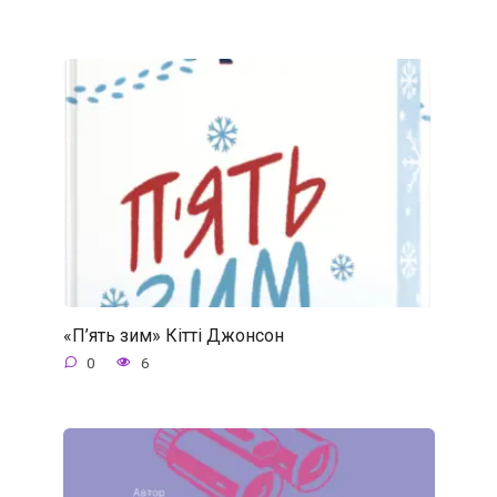
«П’ять зим» Кітті Джонсон
0
6