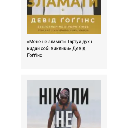
«Мене не зламати. Гартуй дух і
кидай собі виклики» Девід
Ґоґґінс