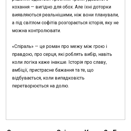
кохання — вигідно для обох. Але їхні доторки
виявляються реальнішими, ніж вони планували,
а під світлом софітів розгорається історія, яку не
можна контролювати.
«Спіраль» — це роман про межу між грою і
правдою, про серця, які роблять вибір, навіть
коли логіка каже інакше. Історія про славу,
амбіції, пристрасне бажання та те, що
відбувається, коли випадковість
перетворюється на долю.