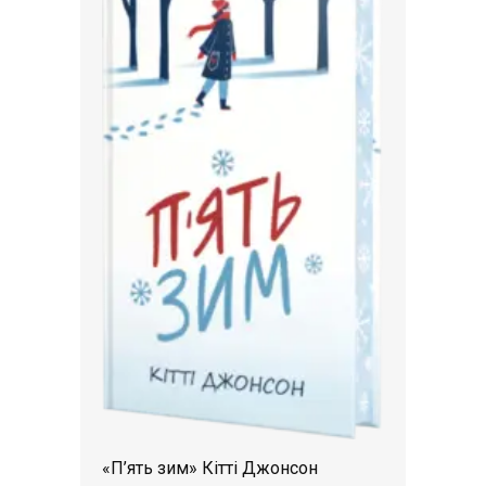
«П’ять зим» Кітті Джонсон