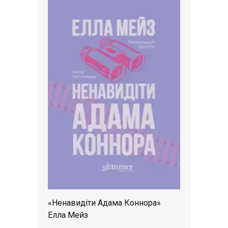
«Ненавидіти Адама Коннора»
Елла Мейз