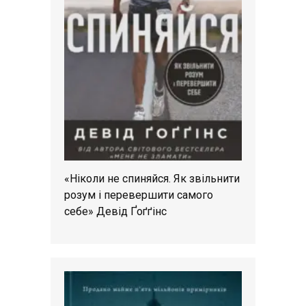
«Ніколи не спиняйся. Як звільнити
розум і перевершити самого
себе» Девід Ґоґґінс