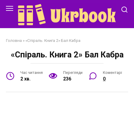
Перейти
до
змісту
Головна
»
«Спіраль. Книга 2» Бал Кабра
«Спіраль. Книга 2» Бал Кабра
Час читання
Перегляди
Коментарі
2 хв.
236
0