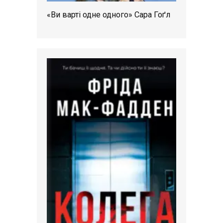
«Ви варті одне одного» Сара Гоґл