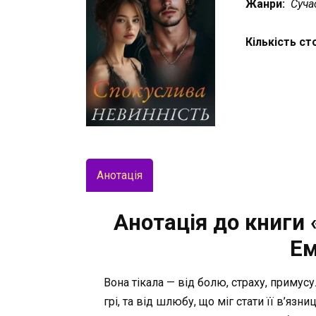
Жанри:
Суча
Кількість ст
Анотація
Анотація до книги 
Ем
Вона тікала — від болю, страху, примусу
грі, та від шлюбу, що міг стати її в’яз