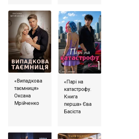
«Випадкова
«Парі на
таємниця»
катастрофу.
Оксана
Книга
Мрійченко
перша» Єва
Басіста