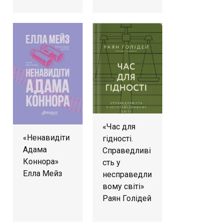
«Час для
«Ненавидіти
гідності.
Адама
Справедливі
Коннора»
сть у
Елла Мейз
несправедли
вому світі»
Раян Голідей