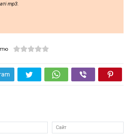
аті mp3.
аттю
gram
Сайт