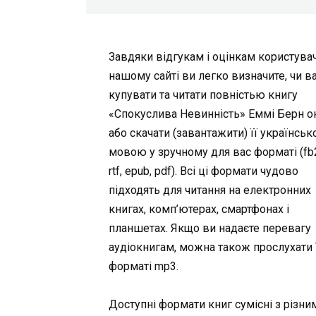
Завдяки відгукам і оцінкам користувач
нашому сайті ви легко визначите, чи в
купувати та читати повністью книгу
«Спокуслива Невинність» Еммі Берн о
або скачати (завантажити) її українсь
мовою у зручному для вас форматі (fb2,
rtf, epub, pdf). Всі ці формати чудово
підходять для читання на електронних
книгах, комп’ютерах, смартфонах і
планшетах. Якщо ви надаєте перевагу
аудіокнигам, можна також прослухати ї
форматі mp3.
Доступні формати книг сумісні з різни