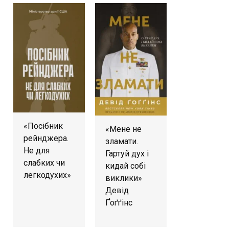
«Посібник
«Мене не
рейнджера.
зламати.
Не для
Гартуй дух і
слабких чи
кидай собі
легкодухих»
виклики»
Девід
Ґоґґінс