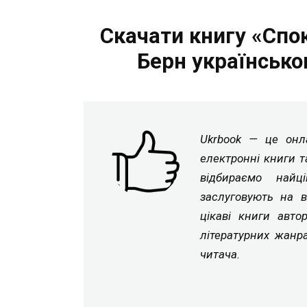
Скачати книгу «Спо
Берн українськ
Ukrbook — це онла
електронні книги т
відбираємо найц
заслуговують на в
цікаві книги авто
літературних жанр
читача.