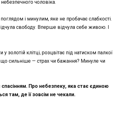
 небезпечного чоловіка.
поглядом і минулим, яке не пробачає слабкості.
ідчула свободу. Вперше відчула себе живою. І
и у золотій клітці, розцвітає під натиском палкої
а що сильніше — страх чи бажання? Минуле чи
я спасінням. Про небезпеку, яка стає єдиною
я там, де її зовсім не чекали.