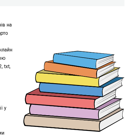
ів на
арто
нлайн
кою
 txt,
ї у
ми