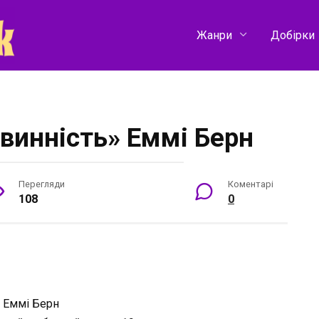
Жанри
Добірки
винність» Еммі Берн
Перегляди
Коментарі
108
0
:
Еммі Берн