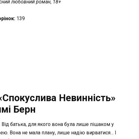
сний любовний роман, 18+
орінок:
139
«Спокуслива Невинність»
мі Берн
. Від батька, для якого вона була лише пішаком у
ницею. Вона не мала плану, лише надію вирватися… І