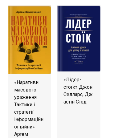
«Лідер-
«Наративи
стоїк» Джон
масового
Селларс, Дж
ураження.
астін Стед
Тактики і
стратегії
інформаційн
ої війни»
Артем