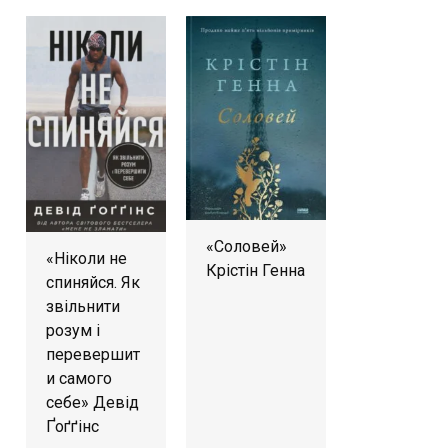
«Соловей»
«Ніколи не
Крістін Генна
спиняйся. Як
звільнити
розум і
перевершит
и самого
себе» Девід
Ґоґґінс