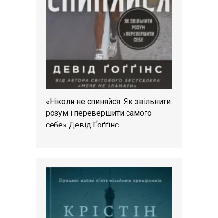
«Ніколи не спиняйся. Як звільнити
розум і перевершити самого
себе» Девід Ґоґґінс