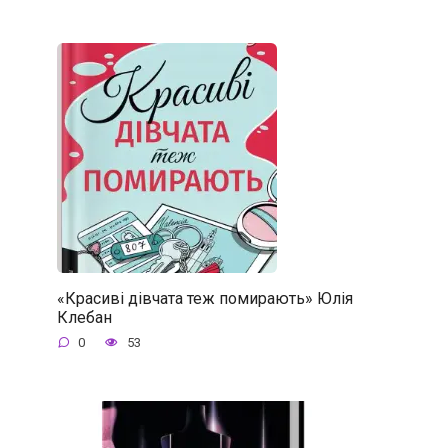
«Красиві дівчата теж помирають» Юлія
Клебан
0
53