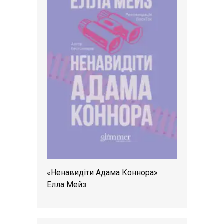
«Ненавидіти Адама Коннора»
Елла Мейз