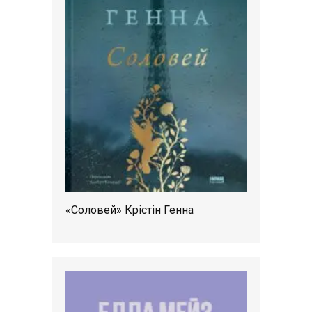
«Соловей» Крістін Генна