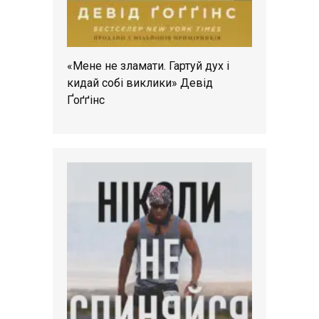
«Мене не зламати. Гартуй дух і
кидай собі виклики» Девід
Ґоґґінс