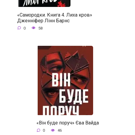
«Самородки. Книга 4. Лиха кров»
Дженніфер Лінн Барнс
0
58
«Він буде поруч» Єва Вайда
0
46