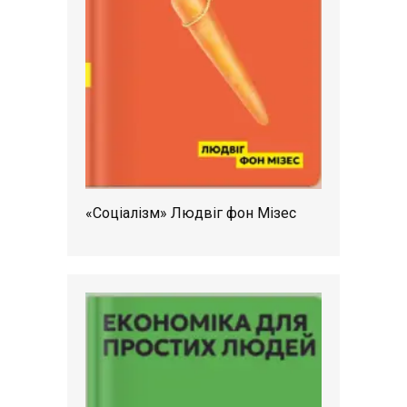
«Соціалізм» Людвіг фон Мізес