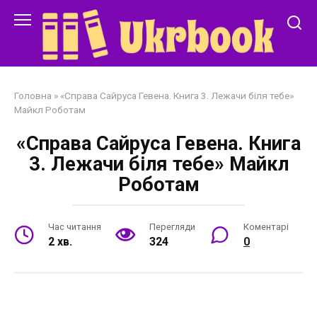
Перейти
до
змісту
Головна
»
«Справа Сайруса Гевена. Книга 3. Лежачи біля тебе»
Майкл Роботам
«Справа Сайруса Гевена. Книга
3. Лежачи біля тебе» Майкл
Роботам
Час читання
Перегляди
Коментарі
2 хв.
324
0