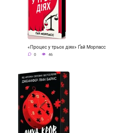
«Процес у трьох діях» Ґай Морпасс
0
46