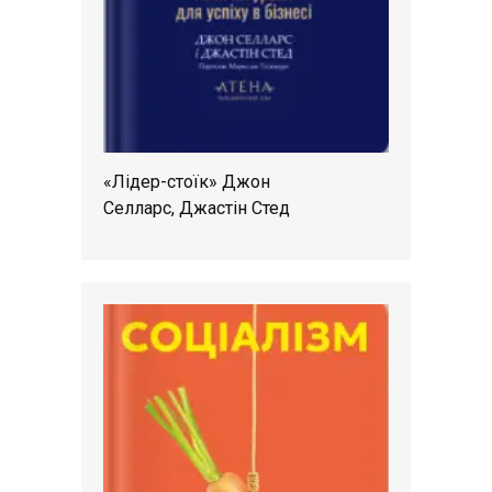
«Лідер-стоїк» Джон
Селларс, Джастін Стед