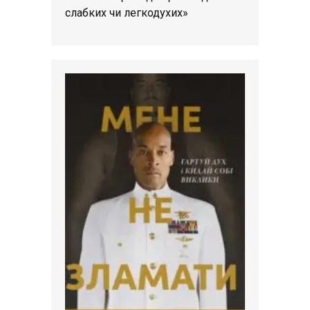
слабких чи легкодухих»