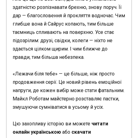
здатністю розпізнавати брехню, знову поруч. Її
дар — благословення й прокляття водночас. Чим
глибше вона й Сайрус копають, тим більше
таємниць спливають на поверхню. Усе стає
підозрілим: друзі, свідки, колеги — ніхто не
здається цілком щирим. І чим ближче до
правди, тим більша небезпека.
«Лежачи біля тебе» — це більше, ніж просто
продовження серії. Це новий рівень емоційної
напруги, де кожен вибір може стати фатальним.
Майкл Роботам майстерно розставляє пастки,
змушуючи сумніватися в усьому й усіх.
Цю захопливу історію ви можете
читати
онлайн українською
або
скачати