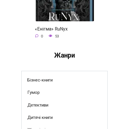
«Енігма» RuNyx
0
53
Жанри
Бізнес-книги
Гумор
Детективи
Дитячі книги