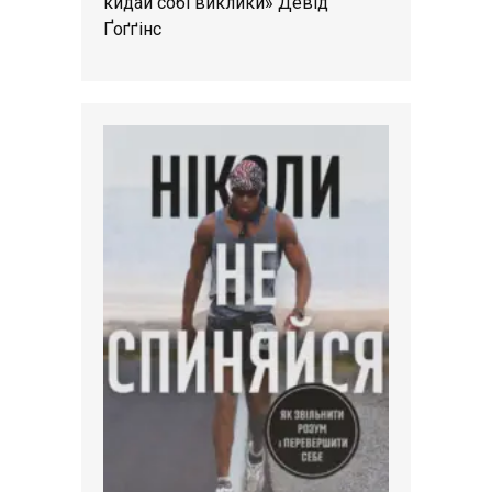
кидай собі виклики» Девід
Ґоґґінс