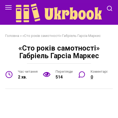
Перейти
до
змісту
Головна
»
«Сто років самотності» Габріель Гарсіа Маркес
«Сто років самотності»
Габріель Гарсіа Маркес
Час читання
Перегляди
Коментарі
2 хв.
514
0