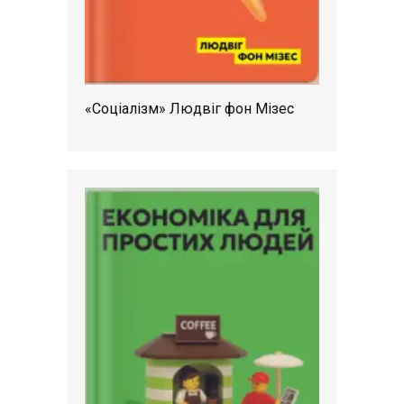
«Соціалізм» Людвіг фон Мізес