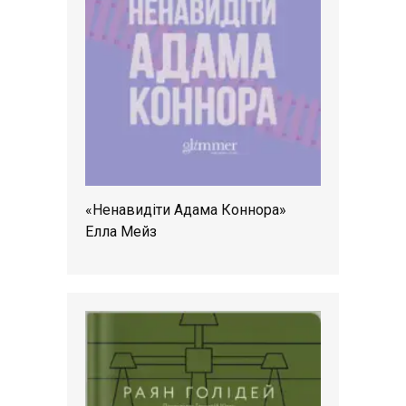
«Ненавидіти Адама Коннора»
Елла Мейз