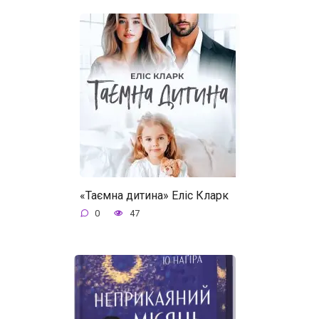
«Таємна дитина» Еліс Кларк
0
47