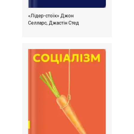
«Лідер-стоїк» Джон
Селларс, Джастін Стед