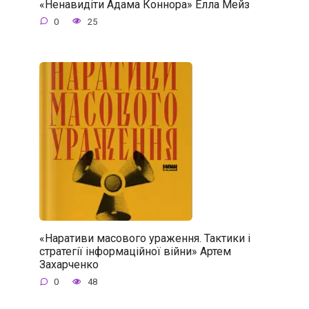
«Ненавидіти Адама Коннора» Елла Мейз
0
25
«Наративи масового ураження. Тактики і
стратегії інформаційної війни» Артем
Захарченко
0
48