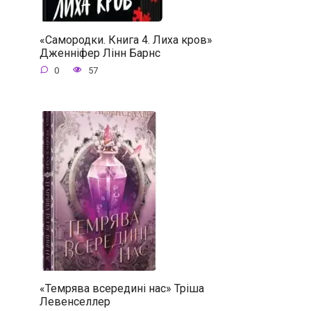
«Самородки. Книга 4. Лиха кров»
Дженніфер Лінн Барнс
0
57
«Темрява всередині нас» Тріша
Левенселлер