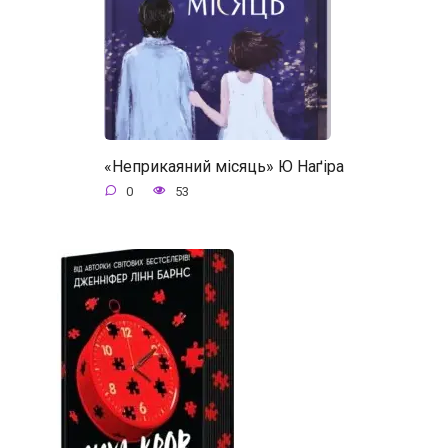
«Неприкаяний місяць» Ю Наґіра
0
53