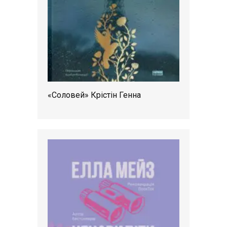
«Соловей» Крістін Генна