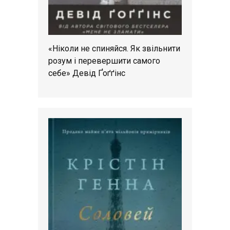
«Ніколи не спиняйся. Як звільнити
розум і перевершити самого
себе» Девід Ґоґґінс