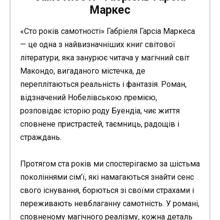
Маркес
«Сто років самотності» Габріеля Гарсіа Маркеса
— це одна з найвизначніших книг світової
літератури, яка занурює читача у магічний світ
Макондо, вигаданого містечка, де
переплітаються реальність і фантазія. Роман,
відзначений Нобелівською премією,
розповідає історію роду Буендіа, чиє життя
сповнене пристрастей, таємниць, радощів і
страждань.
Протягом ста років ми спостерігаємо за шістьма
поколіннями сім’ї, які намагаються знайти сенс
свого існування, борються зі своїми страхами і
переживають невблаганну самотність. У романі,
сповненому магічного реалізму, кожна деталь