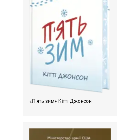
«П’ять зим» Кітті Джонсон