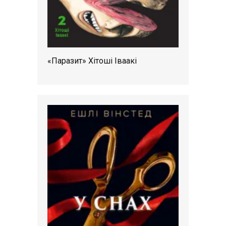
«Паразит» Хітоші Іваакі