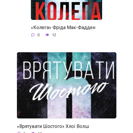
«Колега» Фріда Мак-Фадден
0
12
«Врятувати Шостого» Хлої Волш