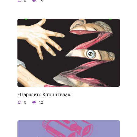
0
19
«Паразит» Хітоші Іваакі
0
12