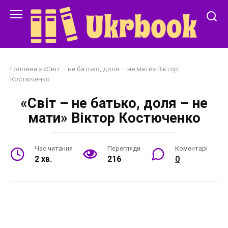
Перейти
до
змісту
Головна
»
«Світ – не батько, доля – не мати» Віктор
Костюченко
«Світ – не батько, доля – не
мати» Віктор Костюченко
Час читання
Перегляди
Коментарі
2 хв.
216
0