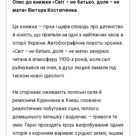
Опис до книжки «Світ – не батько, доля – не
мати» Віктора Костюченка
Ця книжка — гірка і щира сповідь про дитинство
й юність, що припали на одні з найтяжчих часів в
історії України. Автобіографічна повість-хроніка
«Світ – не батько, доля – не мати»
занурює
читача в атмосферу 1930-х років, коли світ
руйнувався на очах, а душі людей ламали під
тиском нової ідеології.
На сторінках оживають поліські села й
реміснича Куренівка в Києві, сповнені
реалістичних побутових сцен, теплого
домашнього затишку і водночас — тривоги та
змін. Герої проходять крізь випробування: одних
історія з корінням вириває з рідної землі, іншим