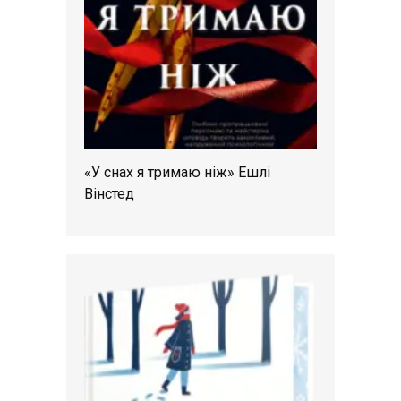
«У снах я тримаю ніж» Ешлі
Вінстед