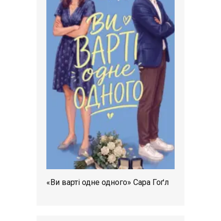
«Ви варті одне одного» Сара Гоґл