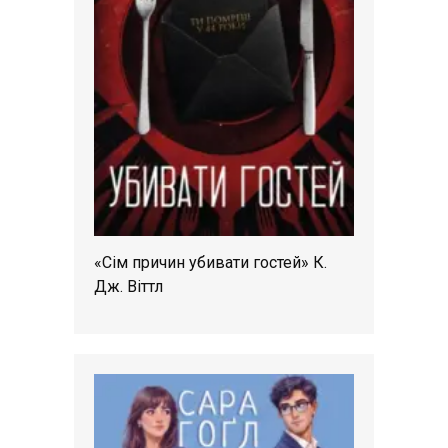
«Сім причин убивати гостей» К.
Дж. Віттл