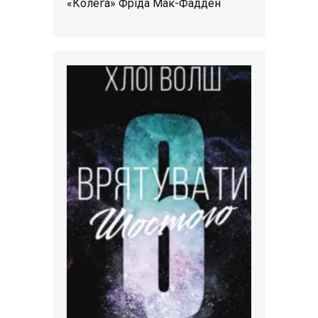
«Колега» Фріда Мак-Фадден