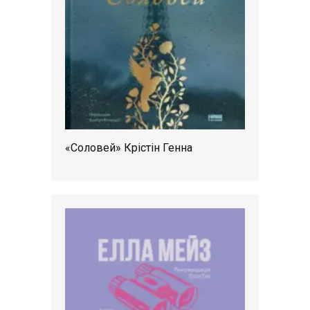
«Соловей» Крістін Генна