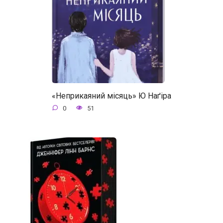
«Неприкаяний місяць» Ю Наґіра
0
51