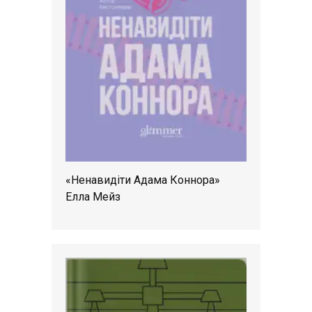
«Ненавидіти Адама Коннора»
Елла Мейз