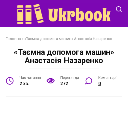
Перейти
до
змісту
Головна
»
«Таємна допомога машин» Анастасія Назаренко
«Таємна допомога машин»
Анастасія Назаренко
Час читання
Перегляди
Коментарі
2 хв.
272
0