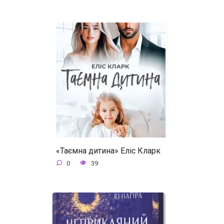
«Таємна дитина» Еліс Кларк
0
39