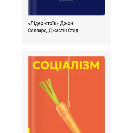
«Лідер-стоїк» Джон
Селларс, Джастін Стед