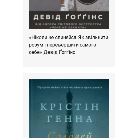
«Ніколи не спиняйся. Як звільнити
розум і перевершити самого
себе» Девід Ґоґґінс