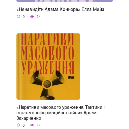
«Ненавидіти Адама Коннора» Елла Мейз
0
24
«Наративи масового ураження. Тактики і
стратегії інформаційної війни» Артем
Захарченко
0
44