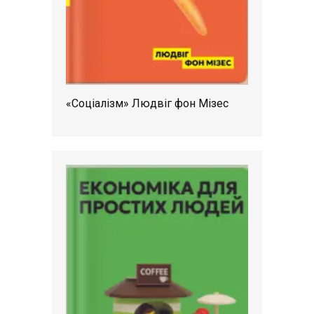
«Соціалізм» Людвіг фон Мізес