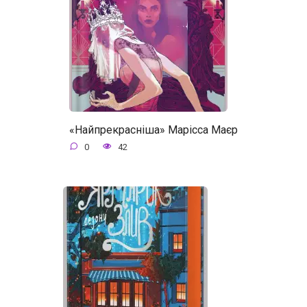
«Найпрекрасніша» Марісса Маєр
0
42