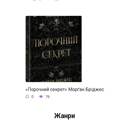
«Порочний секрет» Морґан Бріджес
0
76
Жанри