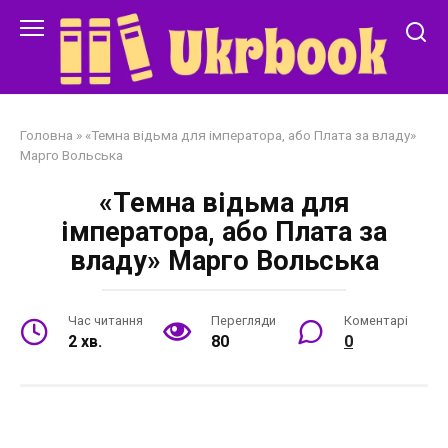
Перейти
до
змісту
Головна
»
«Темна відьма для імператора, або Плата за владу»
Марго Вольська
«Темна відьма для
імператора, або Плата за
владу» Марго Вольська
Час читання
Перегляди
Коментарі
2 хв.
80
0