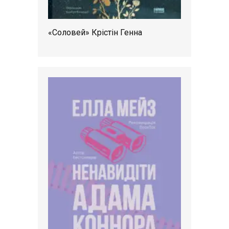
«Соловей» Крістін Генна