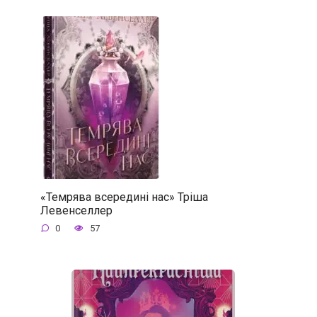
«Темрява всередині нас» Тріша
Левенселлер
0
57