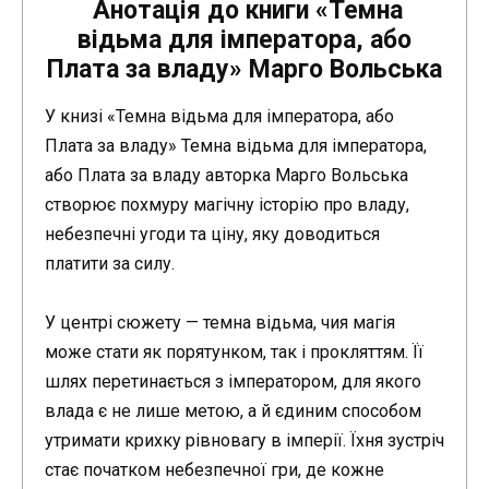
Анотація до книги «Темна
відьма для імператора, або
Плата за владу» Марго Вольська
У книзі «Темна відьма для імператора, або
Плата за владу» Темна відьма для імператора,
або Плата за владу авторка Марго Вольська
створює похмуру магічну історію про владу,
небезпечні угоди та ціну, яку доводиться
платити за силу.
У центрі сюжету — темна відьма, чия магія
може стати як порятунком, так і прокляттям. Її
шлях перетинається з імператором, для якого
влада є не лише метою, а й єдиним способом
утримати крихку рівновагу в імперії. Їхня зустріч
стає початком небезпечної гри, де кожне