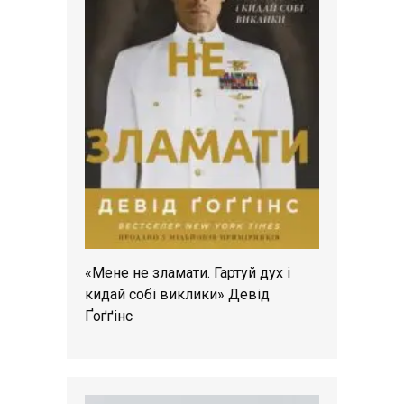
«Мене не зламати. Гартуй дух і
кидай собі виклики» Девід
Ґоґґінс