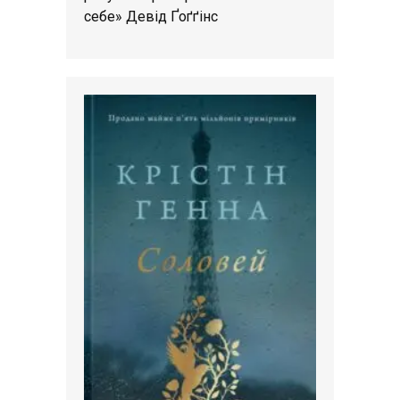
себе» Девід Ґоґґінс