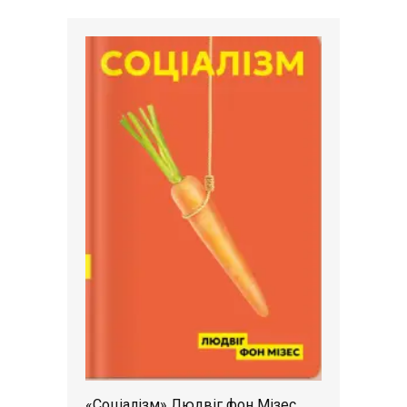
«Соціалізм» Людвіг фон Мізес