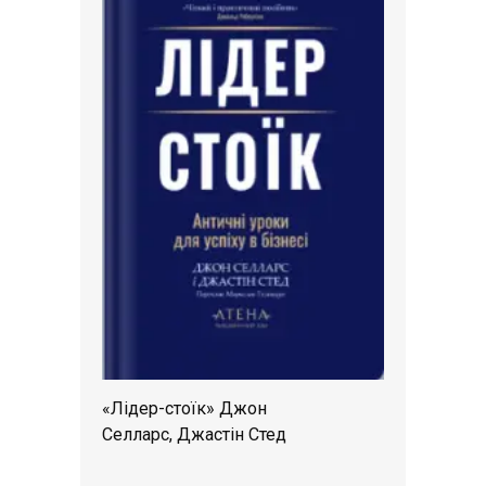
«Лідер-стоїк» Джон
Селларс, Джастін Стед