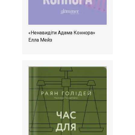
«Ненавидіти Адама Коннора»
Елла Мейз