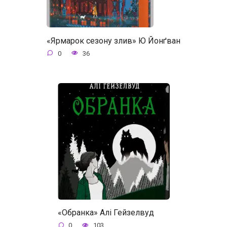
«Ярмарок сезону злив» Ю Йонґван
0
36
«Обранка» Алі Гейзелвуд
0
103