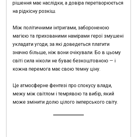
рішення має наслідки, а довіра перетворюється
на рідкісну розкіш.
Між політичними інтригами, забороненою
магією та прихованими намірами герої змушені
укладати угоди, за які доведеться платити
значно більше, ніж вони очікували. Бо в цьому
світі сила ніколи не буває безкоштовною — і
кожна перемога має свою темну ціну.
Це атмосферне фентезі про спокусу влади,
межу між світлом і темрявою та вибір, який
може змінити долю цілого імперського світу.