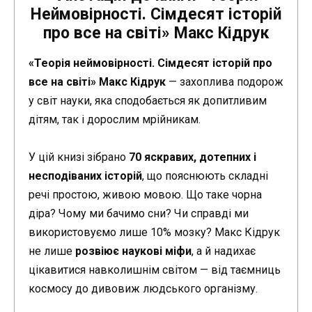
Неймовірності. Сімдесят історій
про все на світі» Макс Кідрук
«Теорія неймовірності. Сімдесят історій про
все на світі» Макс Кідрук
— захоплива подорож
у світ науки, яка сподобається як допитливим
дітям, так і дорослим мрійникам.
У цій книзі зібрано
70 яскравих, дотепних і
несподіваних історій
, що пояснюють складні
речі простою, живою мовою. Що таке чорна
діра? Чому ми бачимо сни? Чи справді ми
використовуємо лише 10% мозку? Макс Кідрук
не лише
розвіює наукові міфи
, а й надихає
цікавитися навколишнім світом — від таємниць
космосу до дивовиж людського організму.