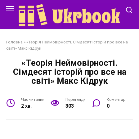
Перейти
до
змісту
Головна
»
«Теорія Неймовірності. Сімдесят історій про все на
світі» Макс Кідрук
«Теорія Неймовірності.
Сімдесят історій про все на
світі» Макс Кідрук
Час читання
Перегляди
Коментарі
2 хв.
303
0