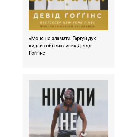
«Мене не зламати. Гартуй дух і
кидай собі виклики» Девід
Ґоґґінс