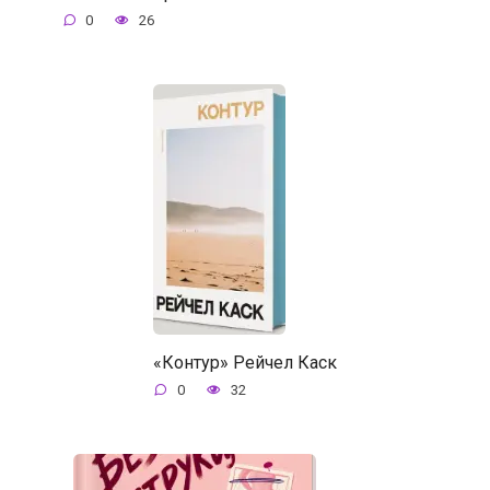
0
26
«Контур» Рейчел Каск
0
32