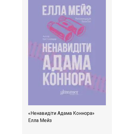
«Ненавидіти Адама Коннора»
Елла Мейз