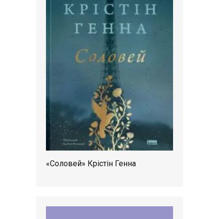
«Соловей» Крістін Генна