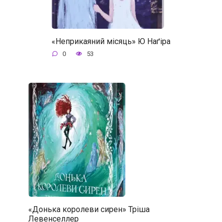
«Неприкаяний місяць» Ю Наґіра
0
53
«Донька королеви сирен» Тріша
Левенселлер