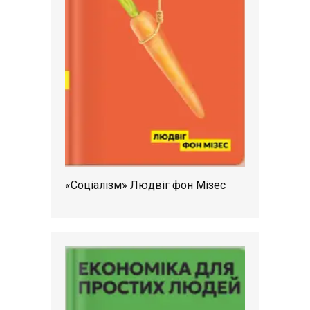
«Соціалізм» Людвіг фон Мізес