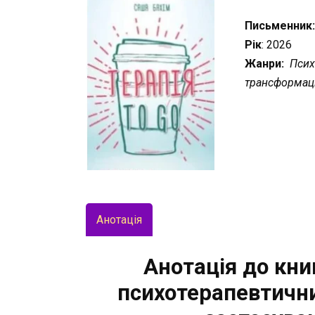
Письменник
Рік
: 2026
Жанри:
Психо
трансформаці
Анотація
Анотація до книг
психотерапевтични