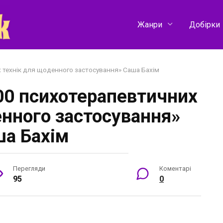
Жанри
Добірки
х технік для щоденного застосування» Саша Бахім
100 психотерапевтичних
енного застосування»
а Бахім
Перегляди
Коментарі
95
0