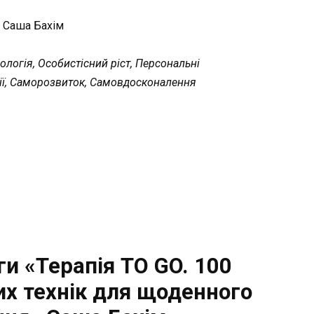
:
Саша Бахім
логія, Особистісний ріст, Персональні
ї, Саморозвиток, Самовдосконалення
и «Терапія TO GO. 100
х технік для щоденного