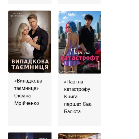
«Випадкова
«Парі на
таємниця»
катастрофу.
Оксана
Книга
Мрійченко
перша» Єва
Басіста