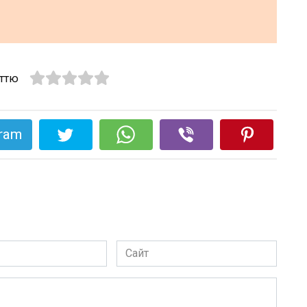
аттю
gram
Сайт