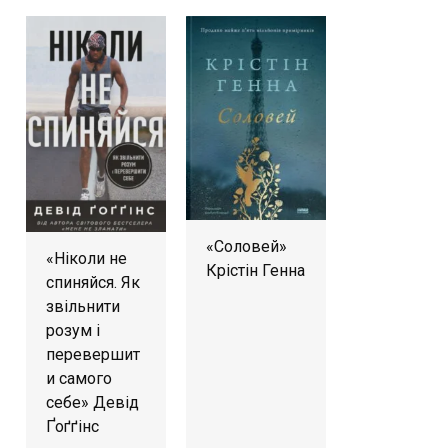
«Соловей»
«Ніколи не
Крістін Генна
спиняйся. Як
звільнити
розум і
перевершит
и самого
себе» Девід
Ґоґґінс