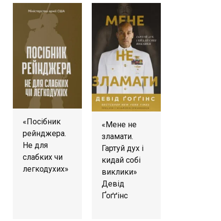
«Посібник
«Мене не
рейнджера.
зламати.
Не для
Гартуй дух і
слабких чи
кидай собі
легкодухих»
виклики»
Девід
Ґоґґінс