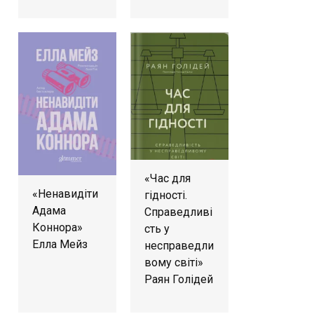
«Час для
«Ненавидіти
гідності.
Адама
Справедливі
Коннора»
сть у
Елла Мейз
несправедли
вому світі»
Раян Голідей