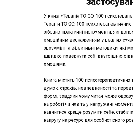
застосува
У книзі «Терапія TO GO. 100 психотерап
Терапія TO GO. 100 психотерапевтичних
зібрано практичні інструменти, які доп
емоційним виснаженням у реаліях сучасн
зрозумілі та ефективні методики, які м
швидко повернути собі внутрішню рівн
емоціями.
Книга містить 100 психотерапевтичних 
думок, страхів, невпевненості та перев
формі, завдяки чому читач може одразу
на роботі чи навіть у напружені момент
навчитися краще розуміти себе, стабіл
напругу на ресурс для особистісного ро