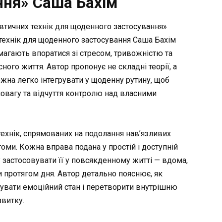
ння» Саша Бахім
евтичних технік для щоденного застосування»
 технік для щоденного застосування Саша Бахім
омагають впоратися зі стресом, тривожністю та
ого життя. Автор пропонує не складні теорії, а
ожна легко інтегрувати у щоденну рутину, щоб
овагу та відчуття контролю над власними
технік, спрямованих на подолання нав’язливих
томи. Кожна вправа подана у простій і доступній
 застосовувати її у повсякденному житті — вдома,
и протягом дня. Автор детально пояснює, як
ізувати емоційний стан і перетворити внутрішню
звитку.