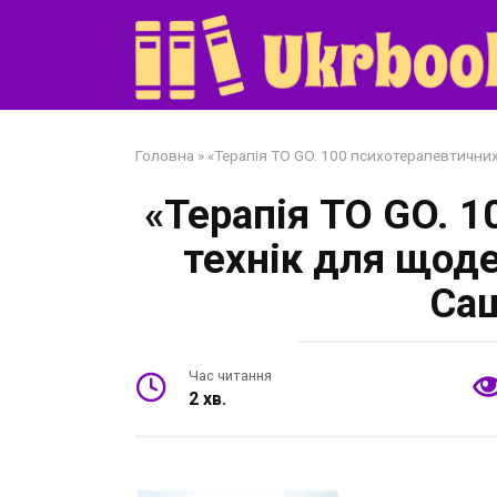
Перейти
до
змісту
Головна
»
«Терапія TO GO. 100 психотерапевтични
«Терапія TO GO. 
технік для щод
Саш
Час читання
2 хв.