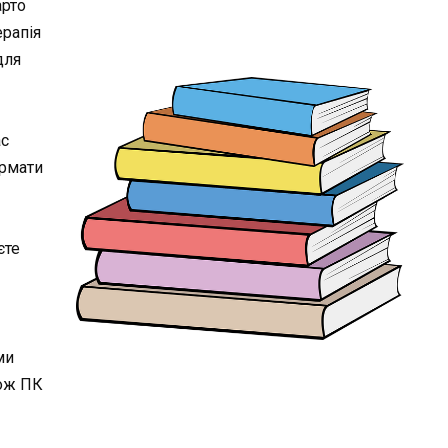
арто
ерапія
для
ас
формати
єте
ми
кож ПК