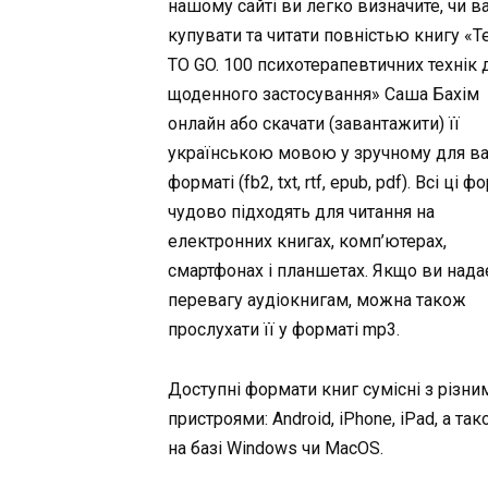
нашому сайті ви легко визначите, чи в
купувати та читати повністью книгу «Т
TO GO. 100 психотерапевтичних технік 
щоденного застосування» Саша Бахім
онлайн або скачати (завантажити) її
українською мовою у зручному для в
форматі (fb2, txt, rtf, epub, pdf). Всі ці 
чудово підходять для читання на
електронних книгах, комп’ютерах,
смартфонах і планшетах. Якщо ви нада
перевагу аудіокнигам, можна також
прослухати її у форматі mp3.
Доступні формати книг сумісні з різни
пристроями: Android, iPhone, iPad, а та
на базі Windows чи MacOS.