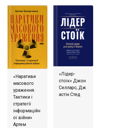
«Лідер-
«Наративи
стоїк» Джон
масового
Селларс, Дж
ураження.
астін Стед
Тактики і
стратегії
інформаційн
ої війни»
Артем