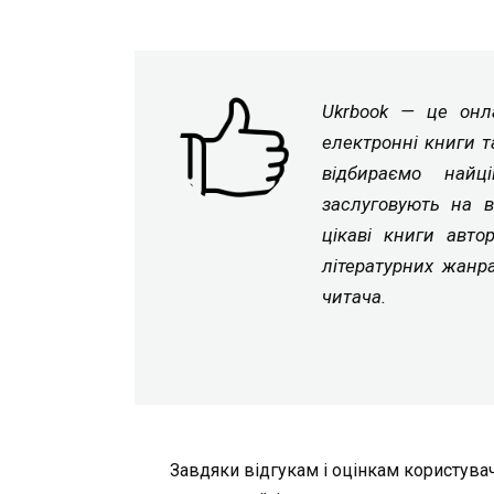
Ukrbook — це онла
електронні книги т
відбираємо найц
заслуговують на в
цікаві книги авто
літературних жанр
читача.
Завдяки відгукам і оцінкам користувач