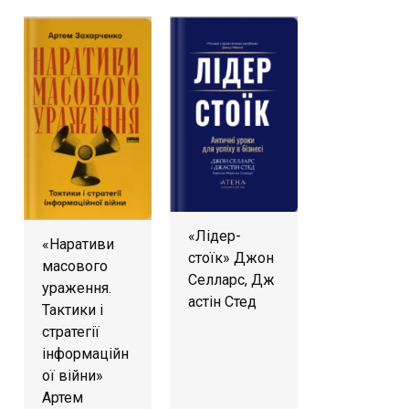
«Лідер-
«Наративи
стоїк» Джон
масового
Селларс, Дж
ураження.
астін Стед
Тактики і
стратегії
інформаційн
ої війни»
Артем