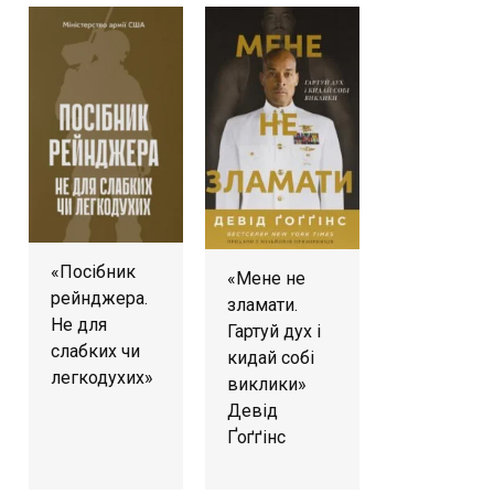
«Посібник
«Мене не
рейнджера.
зламати.
Не для
Гартуй дух і
слабких чи
кидай собі
легкодухих»
виклики»
Девід
Ґоґґінс