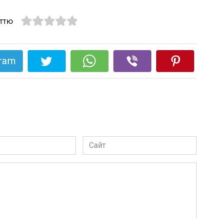
аттю
gram
Сайт