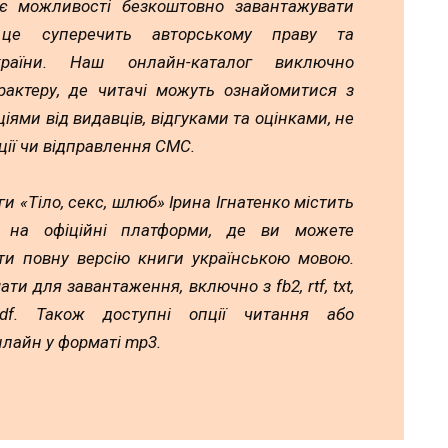
ає можливості безкоштовно завантажувати
 це суперечить авторському праву та
країни. Наш онлайн-каталог виключно
рактеру, де читачі можуть ознайомитися з
іями від видавців, відгуками та оцінками, не
ії чи відправлення СМС.
и «Тіло, секс, шлюб» Ірина Ігнатенко містить
ь на офіційні платформи, де ви можете
ти повну версію книги українською мовою.
ати для завантаження, включно з fb2, rtf, txt,
df. Також доступні опції читання або
лайн у форматі mp3.