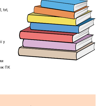
 txt,
ї у
ми
кож ПК