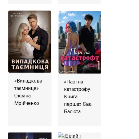
«Випадкова
«Парі на
таємниця»
катастрофу.
Оксана
Книга
Мрійченко
перша» Єва
Басіста