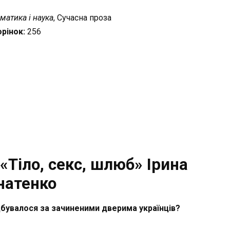
матика і наука
, Сучасна проза
орінок:
256
«Тіло, секс, шлюб» Ірина
натенко
дбувалося за зачиненими дверима українців?