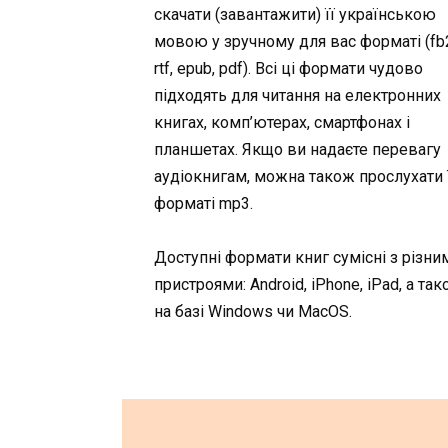
скачати (завантажити) її українською
мовою у зручному для вас форматі (fb2,
rtf, epub, pdf). Всі ці формати чудово
підходять для читання на електронних
книгах, комп’ютерах, смартфонах і
планшетах. Якщо ви надаєте перевагу
аудіокнигам, можна також прослухати ї
форматі mp3.
Доступні формати книг сумісні з різни
пристроями: Android, iPhone, iPad, а та
на базі Windows чи MacOS.