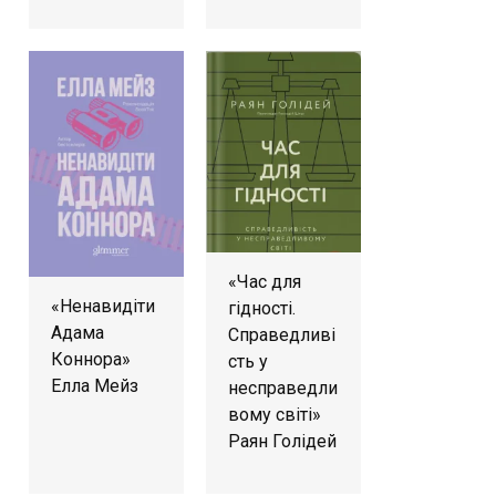
«Час для
«Ненавидіти
гідності.
Адама
Справедливі
Коннора»
сть у
Елла Мейз
несправедли
вому світі»
Раян Голідей