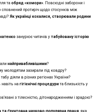
ілля та
обряд «комори»
. Повсюдні заборони і
р сповнений протиріч щодо стосунків між
авді?
Як українці кохалися, створювали родини
гнатенко
занурює читачів у
табуйовану історію
жали
найпривабливішими
?
му молодятам зазирали під ковдру?
 табу діяли в різних регіонах України?
 навіть на
гігієнічні процедури
та близькість у
пов’язані з тілесністю, дітонародженням і зрадою?
а та ґрунтовна науково-популярна праця
, яка