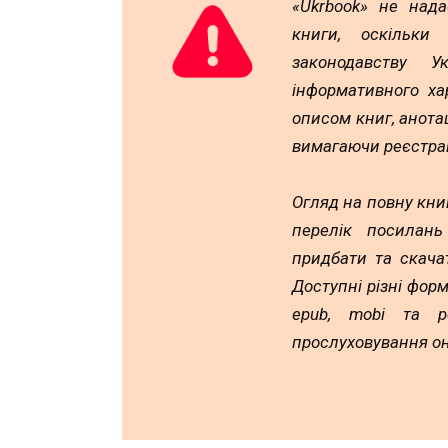
«Ukrbook» не над
книги, оскільки
законодавству У
інформативного ха
описом книг, анотац
вимагаючи реєстрац
Огляд на повну книг
перелік посилан
придбати та скача
Доступні різні форм
epub, mobi та p
прослуховування он