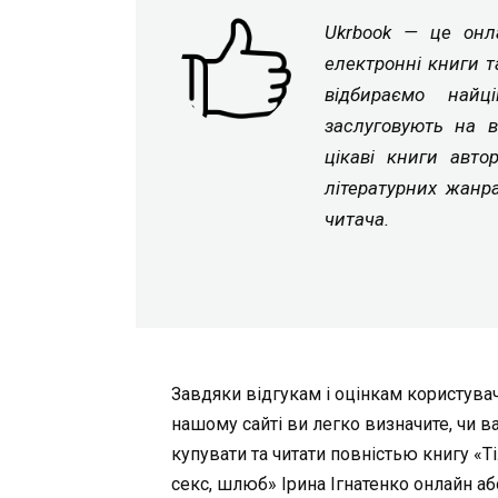
Ukrbook — це онла
електронні книги т
відбираємо найц
заслуговують на в
цікаві книги авто
літературних жанр
читача.
Завдяки відгукам і оцінкам користувач
нашому сайті ви легко визначите, чи в
купувати та читати повністью книгу «Ті
секс, шлюб» Ірина Ігнатенко онлайн аб