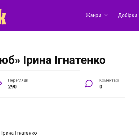
Жанри
Добірки
люб» Ірина Ігнатенко
Перегляди
Коментарі
290
0
:
Ірина Ігнатенко