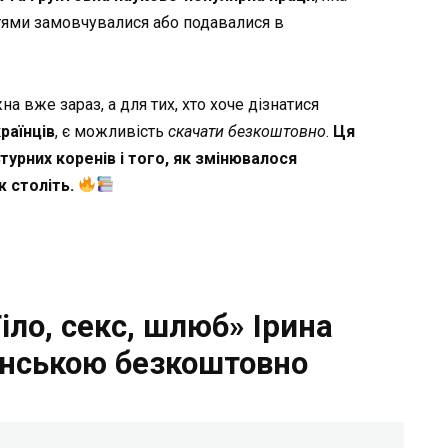
ттями замовчувалися або подавалися в
а вже зараз, а для тих, хто хоче дізнатися
раїнців
, є можливість
скачати безкоштовно
.
Ця
турних коренів і того, як змінювалося
 століть.
іло, секс, шлюб» Ірина
їнською безкоштовно