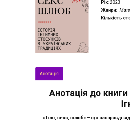
Рік
: 2023
Жанри:
Мате
Кількість ст
Анотація
Анотація до книги 
Іг
«Тіло, секс, шлюб» – що насправді ві