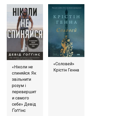
«Соловей»
«Ніколи не
Крістін Генна
спиняйся. Як
звільнити
розум і
перевершит
и самого
себе» Девід
Ґоґґінс