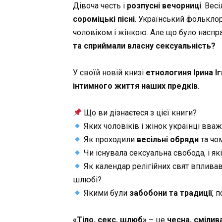
Дівоча честь і
розпусні вечорниці
. Вес
сороміцькі пісні
. Український фолькло
чоловіком і жінкою. Але що було наспр
та сприймали власну сексуальність?
У своїй новій книзі
етнологиня Ірина І
інтимного життя наших предків
.
Що ви дізнаєтеся з цієї книги?
Яких чоловіків і жінок українці вва
Як проходили
весільні обряди
та чо
Чи існувала сексуальна свобода, і які
Як календар релігійних свят впливав
шлюбі?
Якими були
забобони та традиції
, 
«Тіло, секс, шлюб»
– це
чесна, смілив