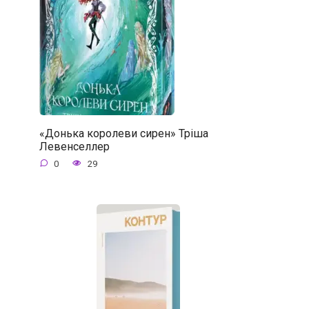
«Донька королеви сирен» Тріша
Левенселлер
0
29