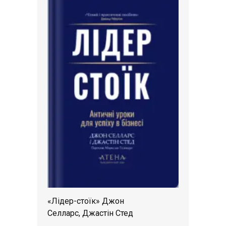
«Лідер-стоїк» Джон
Селларс, Джастін Стед