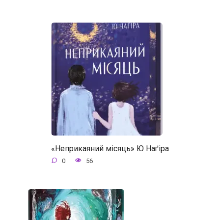
«Неприкаяний місяць» Ю Наґіра
0
56