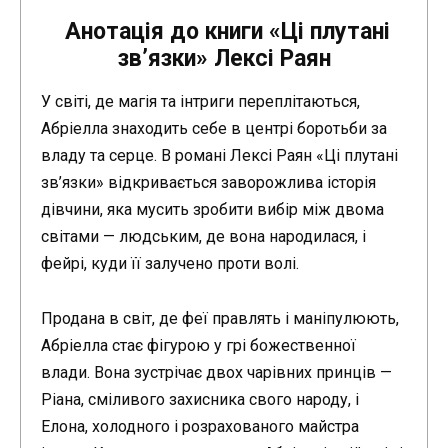
Анотація до книги «Ці плутані
зв’язки» Лексі Раян
У світі, де магія та інтриги переплітаються,
Абріелла знаходить себе в центрі боротьби за
владу та серце. В романі Лексі Раян «Ці плутані
зв’язки» відкривається заворожлива історія
дівчини, яка мусить зробити вибір між двома
світами — людським, де вона народилася, і
фейрі, куди її залучено проти волі.
Продана в світ, де феї правлять і маніпулюють,
Абріелла стає фігурою у грі божественної
влади. Вона зустрічає двох чарівних принців —
Ріана, сміливого захисника свого народу, і
Елона, холодного і розрахованого майстра