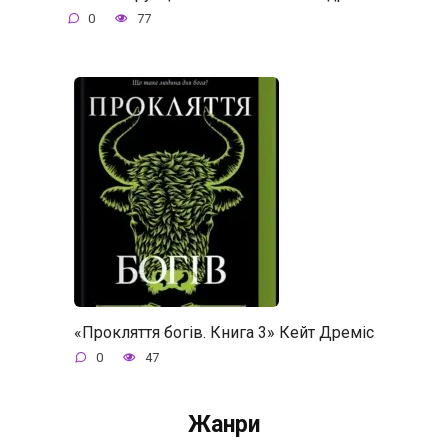
0
77
«Прокляття богів. Книга 3» Кейт Дреміс
0
47
Жанри