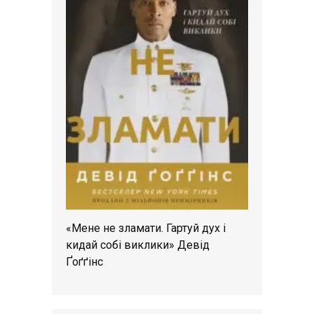
«Мене не зламати. Гартуй дух і
кидай собі виклики» Девід
Ґоґґінс