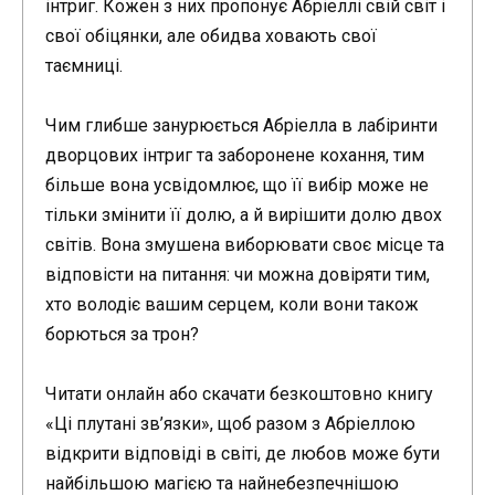
інтриг. Кожен з них пропонує Абріеллі свій світ і
свої обіцянки, але обидва ховають свої
таємниці.
Чим глибше занурюється Абріелла в лабіринти
дворцових інтриг та заборонене кохання, тим
більше вона усвідомлює, що її вибір може не
тільки змінити її долю, а й вирішити долю двох
світів. Вона змушена виборювати своє місце та
відповісти на питання: чи можна довіряти тим,
хто володіє вашим серцем, коли вони також
борються за трон?
Читати онлайн або скачати безкоштовно книгу
«Ці плутані зв’язки», щоб разом з Абріеллою
відкрити відповіді в світі, де любов може бути
найбільшою магією та найнебезпечнішою