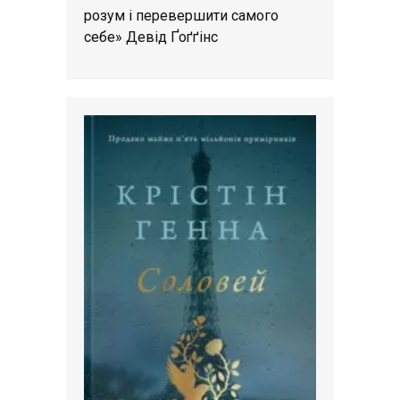
розум і перевершити самого
себе» Девід Ґоґґінс