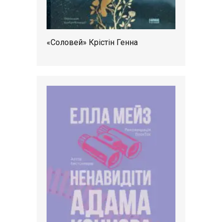
«Соловей» Крістін Генна