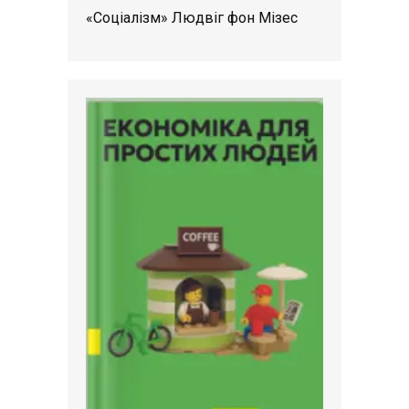
«Соціалізм» Людвіг фон Мізес