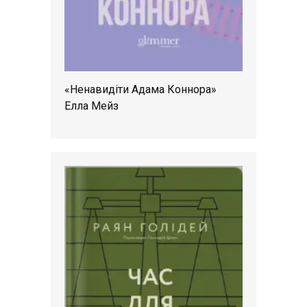
«Ненавидіти Адама Коннора»
Елла Мейз