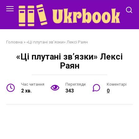
Перейти
до
змісту
Головна
»
«Ці плутані зв’язки» Лексі Раян
«Ці плутані зв’язки» Лексі
Раян
Час читання
Перегляди
Коментарі
2 хв.
343
0