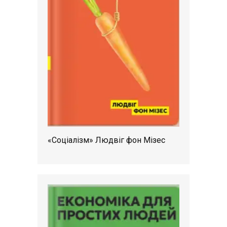
«Соціалізм» Людвіг фон Мізес