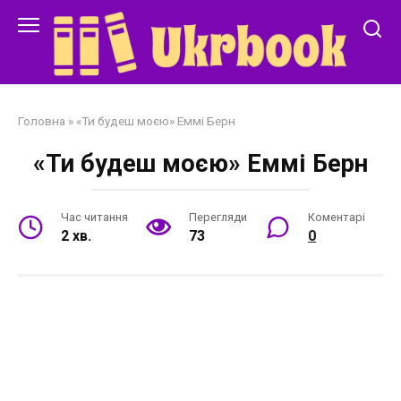
Перейти
до
змісту
Головна
»
«Ти будеш моєю» Еммі Берн
«Ти будеш моєю» Еммі Берн
Час читання
Перегляди
Коментарі
2 хв.
73
0