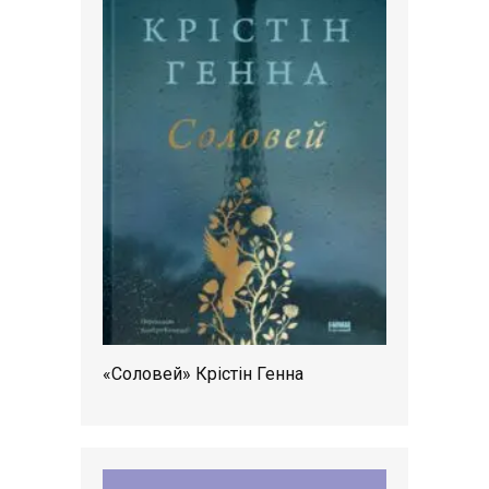
«Соловей» Крістін Генна