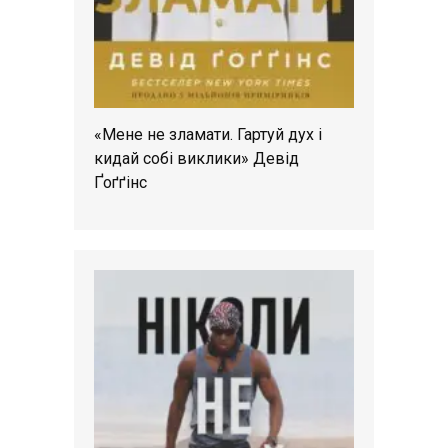
«Мене не зламати. Гартуй дух і
кидай собі виклики» Девід
Ґоґґінс