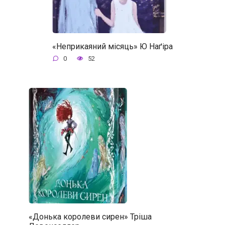
«Неприкаяний місяць» Ю Наґіра
0
52
«Донька королеви сирен» Тріша