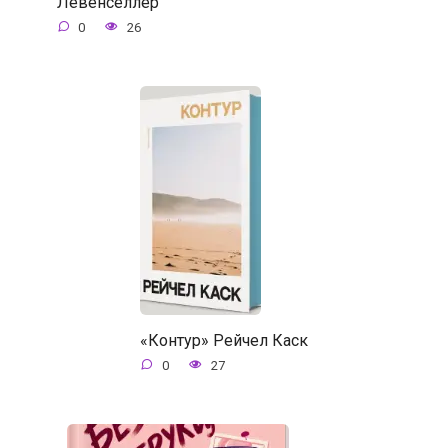
Левенселлер
0
26
«Контур» Рейчел Каск
0
27