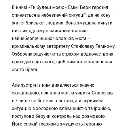
В книзі «Ти будеш моєю» Еммі Берн героїня
опиняється в небезпечній ситуації, де на кону —
життя близької людини. Вона змушена кинути
виклик одному з найвпливовіших і
найнебезпечніших чоловіків міста —
кримінальному авторитету Станіславу Темному.
Озброєна рішучістю та страхом водночас, вона
приходить до нього, щоб вимагати звільнення
свого брата.
Але зустріч із ним виявляється значно
складнішою, ніж вона могла уявити. Станіслав
не лише не боїться її погроз, а й сприймає
ситуацію з холодною впевненістю та іронією,
поступово беручи контроль над розмовою.
Його спокій і харизма змушують героїню