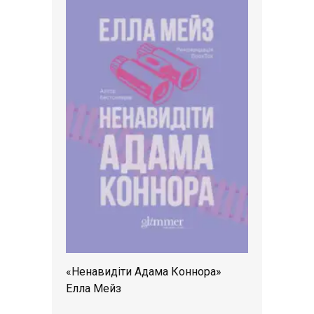
«Ненавидіти Адама Коннора»
Елла Мейз