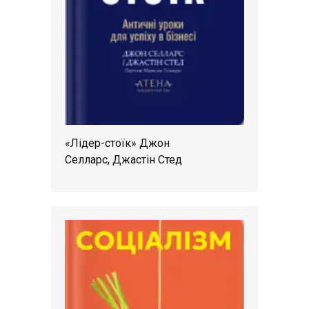
«Лідер-стоїк» Джон
Селларс, Джастін Стед