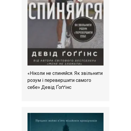
«Ніколи не спиняйся. Як звільнити
розум і перевершити самого
себе» Девід Ґоґґінс