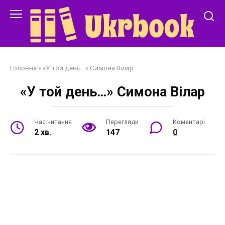
Перейти
до
змісту
Головна
»
«У той день…» Симона Вілар
«У той день…» Симона Вілар
Час читання
Перегляди
Коментарі
2 хв.
147
0