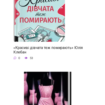
«Красиві дівчата теж помирають» Юлія
Клебан
0
53