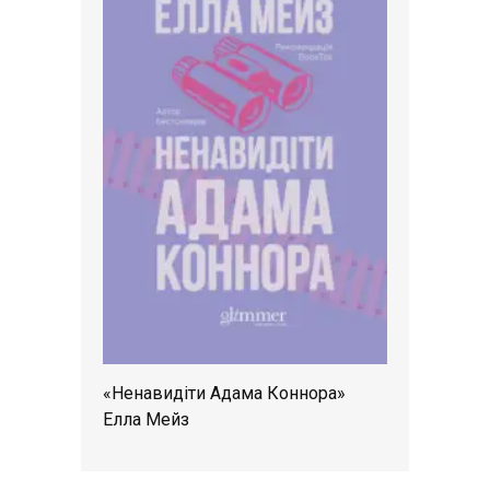
«Ненавидіти Адама Коннора»
Елла Мейз