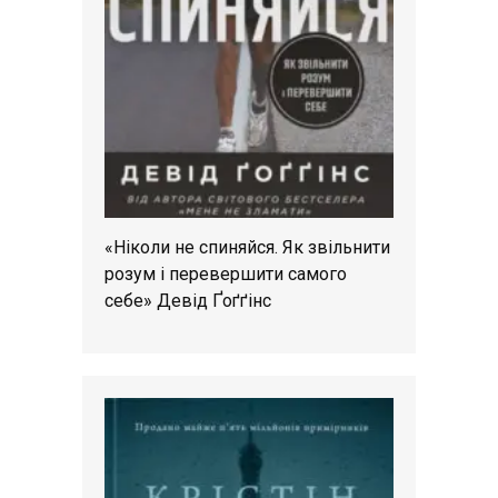
«Ніколи не спиняйся. Як звільнити
розум і перевершити самого
себе» Девід Ґоґґінс