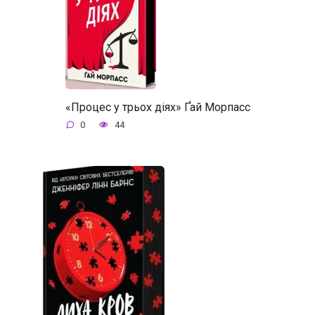
«Процес у трьох діях» Ґай Морпасс
0
44