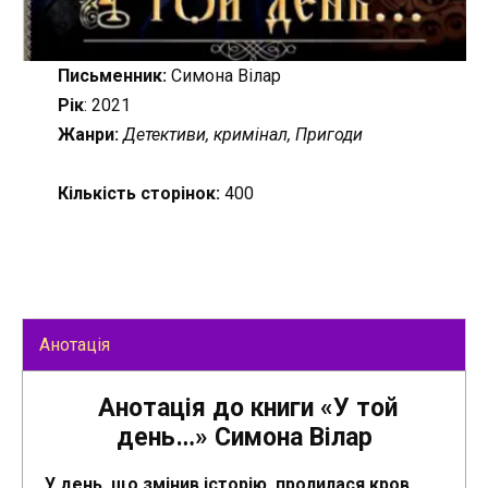
Письменник:
Симона Вілар
Рік
: 2021
Жанри:
Детективи, кримінал, Пригоди
Кількість сторінок:
400
Анотація
Анотація до книги «У той
день…» Симона Вілар
У день, що змінив історію, пролилася кров…