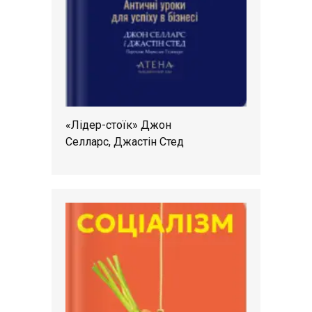
«Лідер-стоїк» Джон
Селларс, Джастін Стед