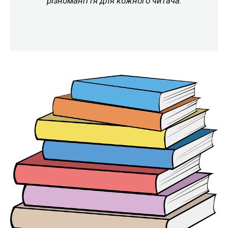
різноманіття для кожного читача.