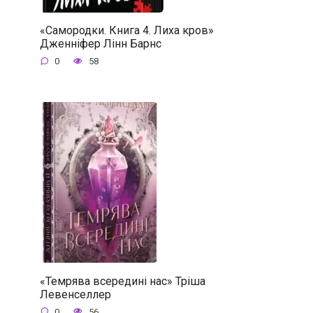
«Самородки. Книга 4. Лиха кров»
Дженніфер Лінн Барнс
0
58
«Темрява всередині нас» Тріша
Левенселлер
0
56