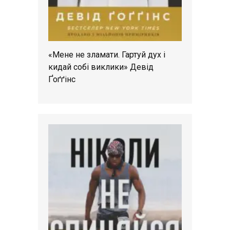
«Мене не зламати. Гартуй дух і
кидай собі виклики» Девід
Ґоґґінс