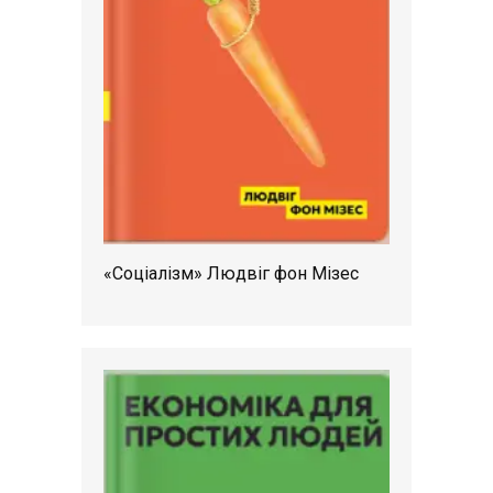
«Соціалізм» Людвіг фон Мізес