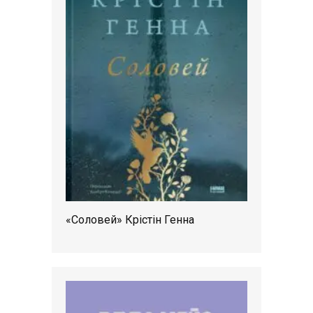
«Соловей» Крістін Генна