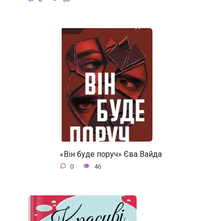
«Він буде поруч» Єва Вайда
0
46