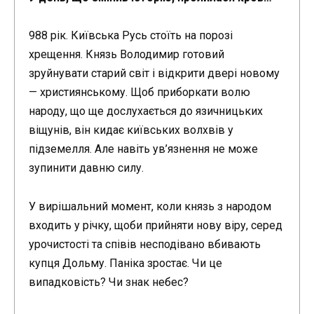
988 рік. Київська Русь стоїть на порозі
хрещення. Князь Володимир готовий
зруйнувати старий світ і відкрити двері новому
— християнському. Щоб приборкати волю
народу, що ще дослухається до язичницьких
віщунів, він кидає київських волхвів у
підземелля. Але навіть ув’язнення не може
зупинити давню силу.
У вирішальний момент, коли князь з народом
входить у річку, щоби прийняти нову віру, серед
урочистості та співів несподівано вбивають
купця Дольму. Паніка зростає. Чи це
випадковість? Чи знак небес?