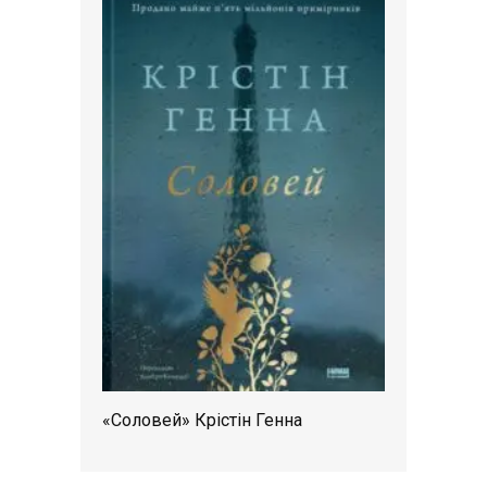
«Соловей» Крістін Генна