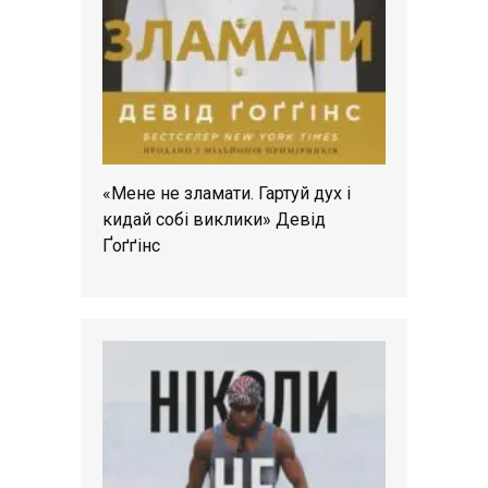
«Мене не зламати. Гартуй дух і
кидай собі виклики» Девід
Ґоґґінс