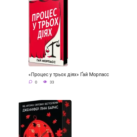
«Процес у трьох діях» Ґай Морпасс
0
33