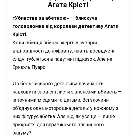
Агата Крісті
«Убивства за абеткою» — блискуча
головоломка від королеви детективу Агати
Крісті.
Коли вбивця обирає жертв у суворій
відповідності до алфавіту, навіть досвідчені
слідчі губляться в павутині підказок. Але не
Еркюль Пуаро.
До бельгійського детектива починають
надходити зловісні листи з анонсами вбивств —
із точними місцями та датами. Всі злочини
об’єднує одна моторошна деталь: у кожному з
них фігурує абетка. Але що, як усе це — лише
прикриття для справжнього злочинного
задуму?