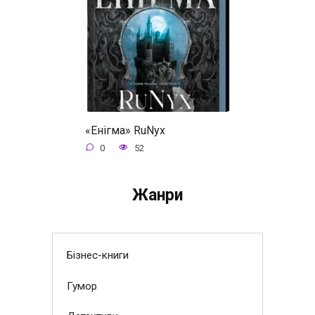
«Енігма» RuNyx
0
52
Жанри
Бізнес-книги
Гумор