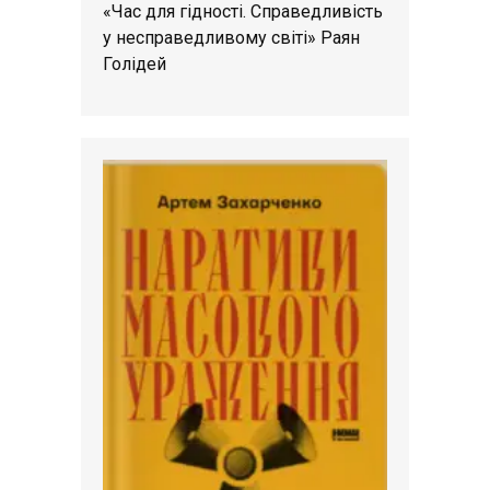
«Час для гідності. Справедливість
у несправедливому світі» Раян
Голідей