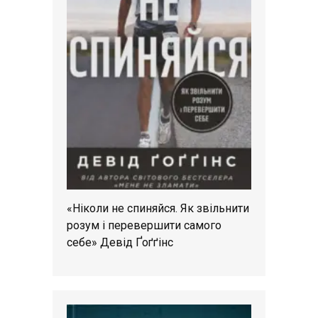
«Ніколи не спиняйся. Як звільнити
розум і перевершити самого
себе» Девід Ґоґґінс