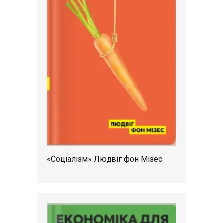
«Соціалізм» Людвіг фон Мізес