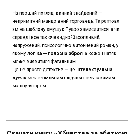
На перший погляд, винний знайдений —
непримітний мандрівний торговець. Та раптова
зміна шаблону змушує Пуаро замислитися: а чи
справді все так очевидно?Захопливий,
напружений, психологічно витончений роман, у
якому
логіка — головна зброя
, а кожен натяк
може виявитися фатальним.
Це не просто детектив — це
інтелектуальна
дуель
між геніальним слідчим і невловимим
маніпулятором.
Скачати книгу «Убивства за абеткою