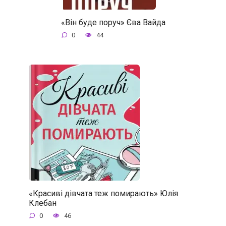
«Він буде поруч» Єва Вайда
0
44
«Красиві дівчата теж помирають» Юлія
Клебан
0
46