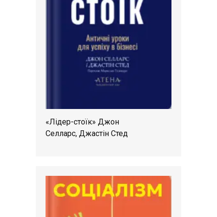
«Лідер-стоїк» Джон
Селларс, Джастін Стед