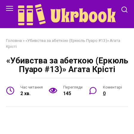
Перейти
до
змісту
Головна
»
«Убивства за абеткою (Еркюль Пуаро #13)» Агата
Крісті
«Убивства за абеткою (Еркюль
Пуаро #13)» Агата Крісті
Час читання
Перегляди
Коментарі
2 хв.
145
0