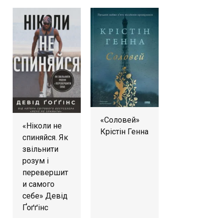
«Соловей»
«Ніколи не
Крістін Генна
спиняйся. Як
звільнити
розум і
перевершит
и самого
себе» Девід
Ґоґґінс