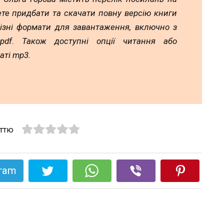
ете придбати та скачати повну версію книги
різні формати для завантаження, включно з
а pdf. Також доступні опції читання або
аті mp3.
аттю
gram