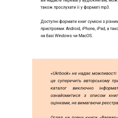
ви надаєте перевагу аудіокнигам, мож
також прослухати її у форматі mp3.
Доступні формати книг сумісні з різни
пристроями: Android, iPhone, iPad, а та
на базі Windows чи MacOS.
«Ukrbook» не надає можливості
це суперечить авторському пр
каталог виключно інформа
ознайомитися з описом книг,
оцінками, не вимагаючи реєстра
Огляд на повну книги «Варвар»