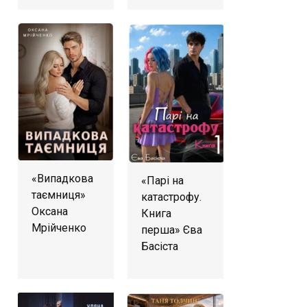
«Випадкова
«Парі на
таємниця»
катастрофу.
Оксана
Книга
Мрійченко
перша» Єва
Басіста