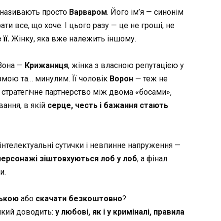
х називають просто
Варваром
. Його ім’я — синонім
ати все, що хоче. І цього разу — це не гроші, не
її.
Жінку, яка вже належить іншому.
 Вона —
Крижаниця
, жінка з власною репутацією у
измою та… минулим. Її чоловік
Ворон
— теж не
як стратегічне партнерство між двома «босами»,
ання, в якій
серце, честь і бажання стають
 інтелектуальні сутички і невпинне напруження —
персонажі зіштовхуються лоб у лоб
, а фінал
и.
ською
або
скачати безкоштовно
?
 який доводить:
у любові, як і у криміналі, правила