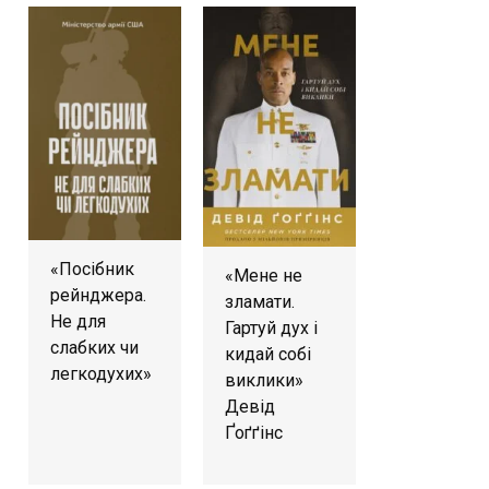
«Посібник
«Мене не
рейнджера.
зламати.
Не для
Гартуй дух і
слабких чи
кидай собі
легкодухих»
виклики»
Девід
Ґоґґінс