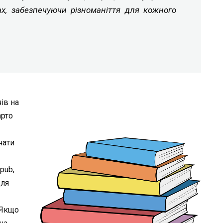
ах, забезпечуючи різноманіття для кожного
ів на
арто
чати
epub,
для
 Якщо