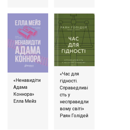
«Час для
«Ненавидіти
гідності.
Адама
Справедливі
Коннора»
сть у
Елла Мейз
несправедли
вому світі»
Раян Голідей