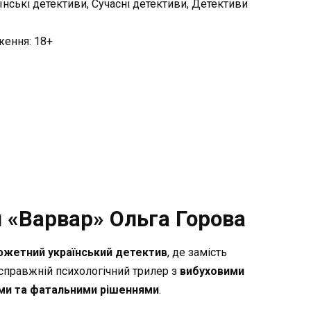
їнські детективи, Сучасні детективи, Детективи
ження: 18+
 «Варвар» Ольга Горова
жетний український детектив
, де замість
— справжній психологічний трилер з
вибуховими
ми та фатальними рішеннями
.