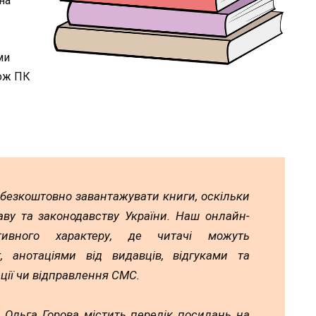
на
ми
кож ПК
 безкоштовно завантажувати книги, оскільки
аву та законодавству України. Наш онлайн-
тивного характеру, де читачі можуть
 анотаціями від видавців, відгуками та
ції чи відправлення СМС.
 Ольга Горова містить перелік посилань на