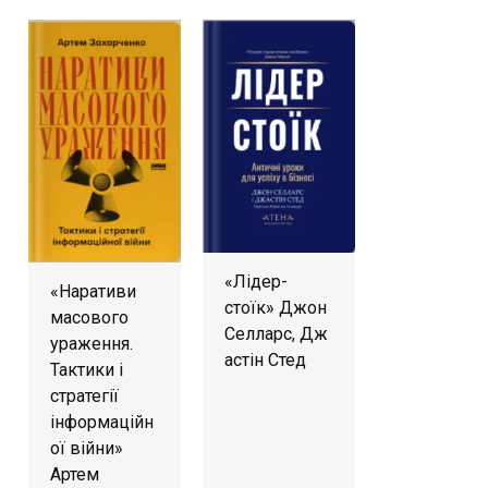
«Лідер-
«Наративи
стоїк» Джон
масового
Селларс, Дж
ураження.
астін Стед
Тактики і
стратегії
інформаційн
ої війни»
Артем