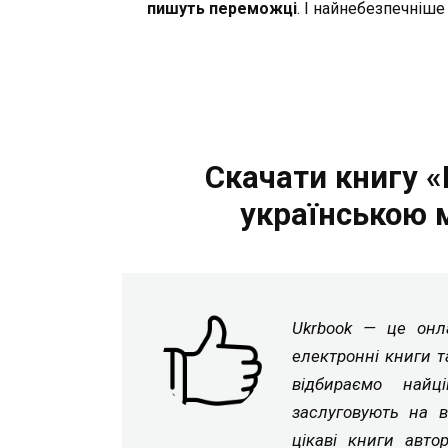
пишуть переможці
. І найнебезпечніше
Скачати книгу «
українською 
Ukrbook — це онла
електронні книги т
відбираємо найц
заслуговують на в
цікаві книги авто