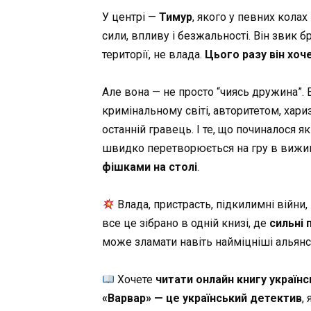
У центрі —
Тимур
, якого у певних кола
сили, впливу і безжальності. Він звик бр
території, не влада.
Цього разу він хоче 
Але вона — не просто “чиясь дружина”.
кримінальному світі, авторитетом, хар
останній гравець. І те, що починалося 
швидко перетворюється на гру в вижив
фішками на столі
.
Влада, пристрасть, підкилимні війни,
все це зібрано в одній книзі, де
сильні 
може зламати навіть найміцніші альянс
Хочете
читати онлайн книгу україн
«Варвар» — це український детектив
,