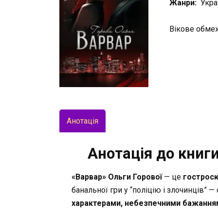
Жанри:
Укра
Вікове обме
Анотація
Анотація до книги
«Варвар» Ольги Горової
— це
гостросю
банальної гри у “поліцію і злочинців” 
характерами, небезпечними бажання