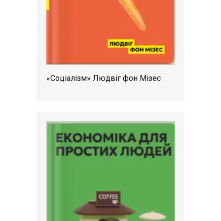
«Соціалізм» Людвіг фон Мізес