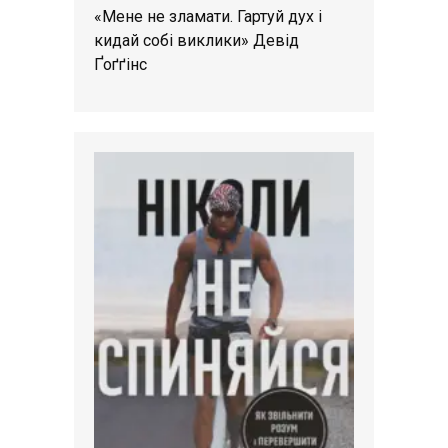
«Мене не зламати. Гартуй дух і
кидай собі виклики» Девід
Ґоґґінс