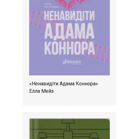
«Ненавидіти Адама Коннора»
Елла Мейз