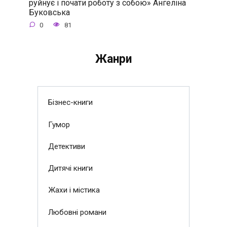
руйнує і почати роботу з собою» Ангеліна
Буковська
0
81
Жанри
Бізнес-книги
Гумор
Детективи
Дитячі книги
Жахи і містика
Любовні романи