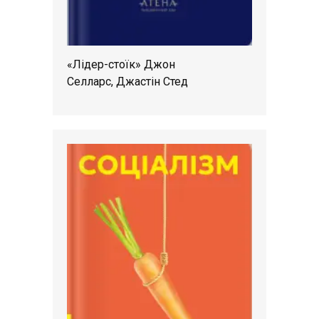
«Лідер-стоїк» Джон
Селларс, Джастін Стед