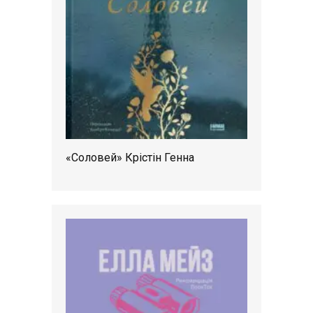
«Соловей» Крістін Генна