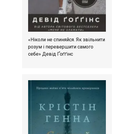
«Ніколи не спиняйся. Як звільнити
розум і перевершити самого
себе» Девід Ґоґґінс