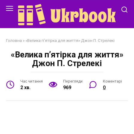
Перейти
до
змісту
Головна
»
«Велика п’ятірка для життя» Джон П. Стрелекі
«Велика п’ятірка для життя»
Джон П. Стрелекі
Час читання
Перегляди
Коментарі
2 хв.
969
0