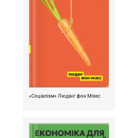
«Соціалізм» Людвіг фон Мізес