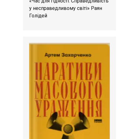
«Час для гідності. Справедливість
у несправедливому світі» Раян
Голідей