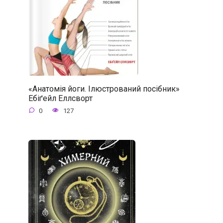
«Анатомія йоги. Ілюстрований посібник»
Ебіґейл Еллсворт
0
127