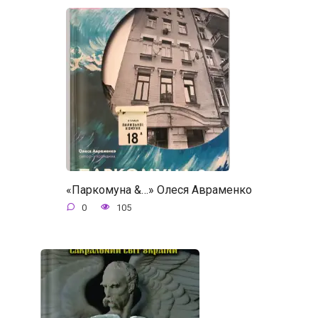
«Паркомуна &…» Олеся Авраменко
0
105