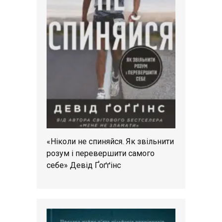
«Ніколи не спиняйся. Як звільнити
розум і перевершити самого
себе» Девід Ґоґґінс