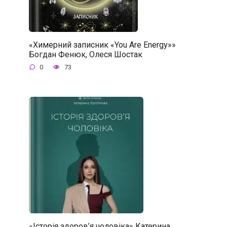
«Химерний записник «You Are Energy»»
Богдан Фенюк, Олеся Шостак
0
73
«Історія здоров’я чоловіка» Катерина