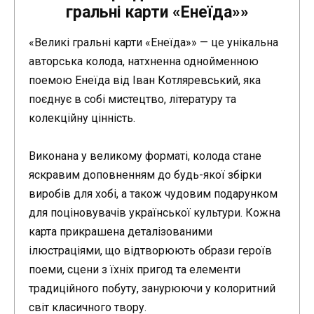
гральні карти «Енеїда»»
«Великі гральні карти «Енеїда»» — це унікальна
авторська колода, натхненна однойменною
поемою Енеїда від Іван Котляревський, яка
поєднує в собі мистецтво, літературу та
колекційну цінність.
Виконана у великому форматі, колода стане
яскравим доповненням до будь-якої збірки
виробів для хобі, а також чудовим подарунком
для поціновувачів української культури. Кожна
карта прикрашена деталізованими
ілюстраціями, що відтворюють образи героїв
поеми, сцени з їхніх пригод та елементи
традиційного побуту, занурюючи у колоритний
світ класичного твору.