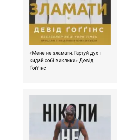
«Мене не зламати. Гартуй дух і
кидай собі виклики» Девід
Ґоґґінс