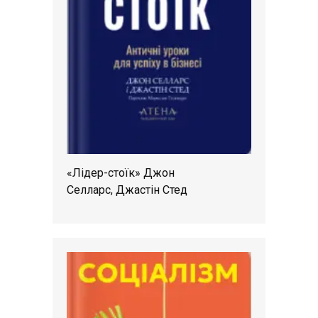
«Лідер-стоїк» Джон
Селларс, Джастін Стед