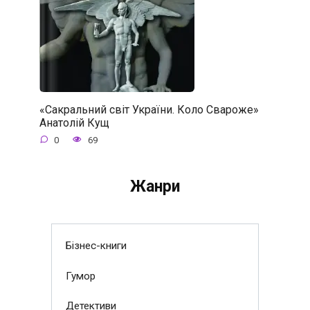
«Сакральний світ України. Коло Свароже»
Анатолій Кущ
0
69
Жанри
Бізнес-книги
Гумор
Детективи