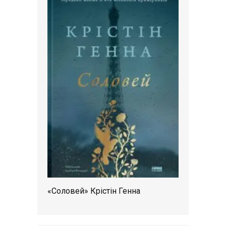
«Соловей» Крістін Генна