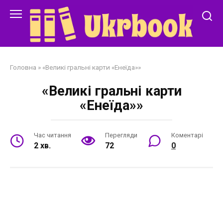
Перейти
до
змісту
Головна
»
«Великі гральні карти «Енеїда»»
«Великі гральні карти
«Енеїда»»
Час читання
Перегляди
Коментарі
2 хв.
72
0