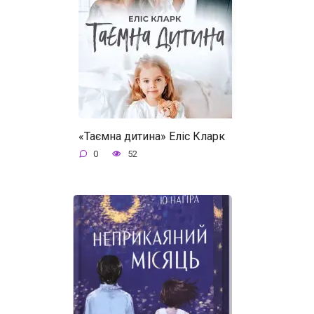
«Таємна дитина» Еліс Кларк
0
52