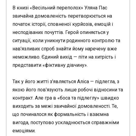
В книзі «Весільний переполох» Уляна Пас
звичайна домовленість перетворюється на
початок історії, сповненої курйозів, емоцій і
несподіваних почуттів. Герой опиняється у
ситуації, коли уникнути родинного контролю та
нав’язливих спроб знайти йому наречену вже
неможливо. Єдиний вихід — піти на хитрість і
представити «фіктивну дівчину».
Так у його житті з’являється Аліса — підлегла, з
якою його пов’язують лише робочі відносини та
контракт. Але гра в «боса та підлеглу» швидко
виходить за межі звичайної домовленості. Те,
що починалося як формальність і взаємна
вигода, поступово ускладнюється справжніми
емоціями.