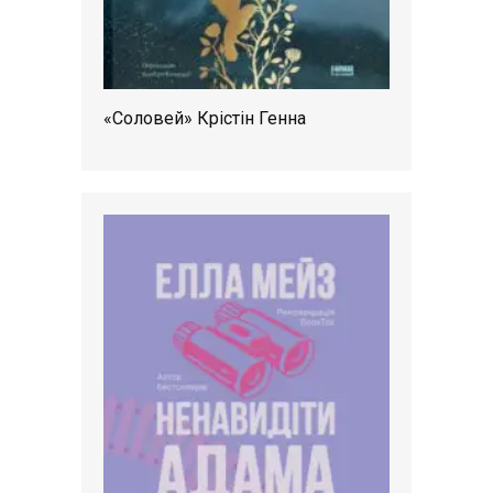
«Соловей» Крістін Генна