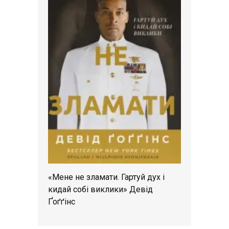
«Мене не зламати. Гартуй дух і
кидай собі виклики» Девід
Ґоґґінс