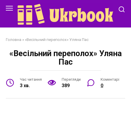
Перейти
до
змісту
Головна
»
«Весільний переполох» Уляна Пас
«Весільний переполох» Уляна
Пас
Час читання
Перегляди
Коментарі
3 хв.
389
0