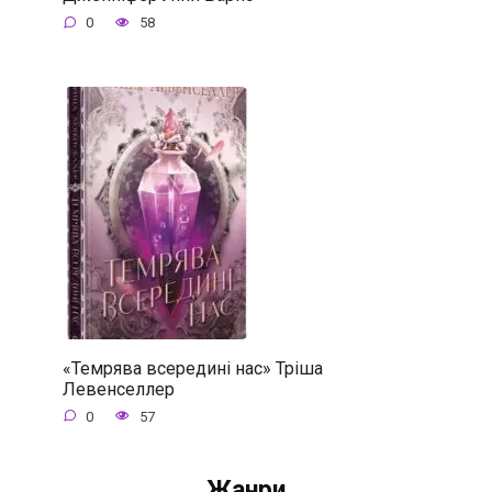
0
58
«Темрява всередині нас» Тріша
Левенселлер
0
57
Жанри