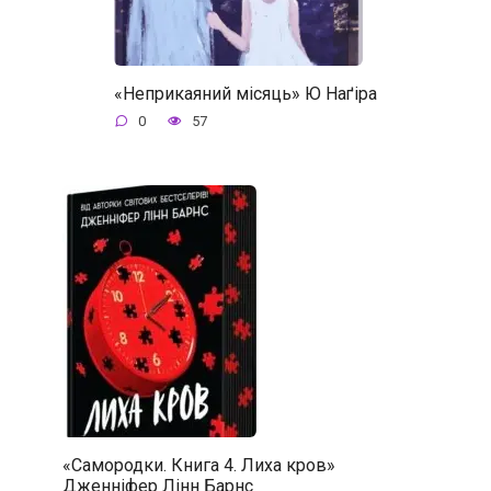
«Неприкаяний місяць» Ю Наґіра
0
57
«Самородки. Книга 4. Лиха кров»
Дженніфер Лінн Барнс