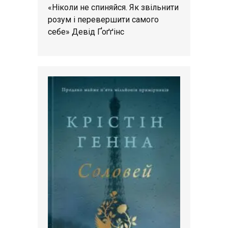
«Ніколи не спиняйся. Як звільнити
розум і перевершити самого
себе» Девід Ґоґґінс