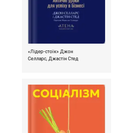
«Лідер-стоїк» Джон
Селларс, Джастін Стед