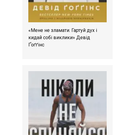
«Мене не зламати. Гартуй дух і
кидай собі виклики» Девід
Ґоґґінс