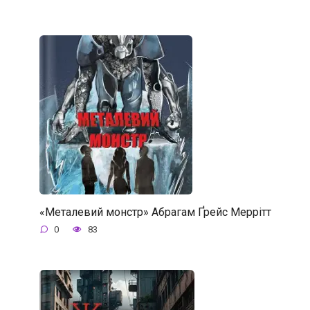
«Металевий монстр» Абрагам Ґрейс Меррітт
0
83