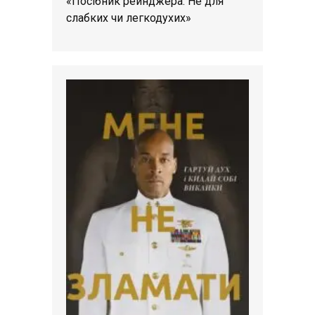
«Посібник рейнджера. Не для
слабких чи легкодухих»