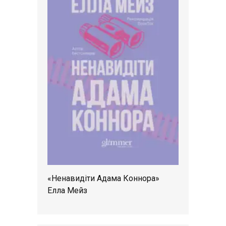
«Ненавидіти Адама Коннора»
Елла Мейз