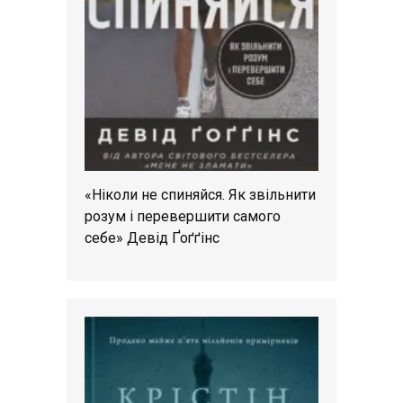
«Ніколи не спиняйся. Як звільнити
розум і перевершити самого
себе» Девід Ґоґґінс