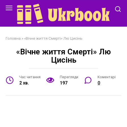
Перейти
до
змісту
Головна
»
«Вічне життя Смерті» Лю Цисінь
«Вічне життя Смерті» Лю
Цисінь
Час читання
Перегляди
Коментарі
2 хв.
197
0