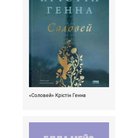
«Соловей» Крістін Генна