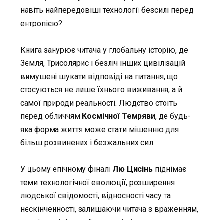
навіть найпередовіші технології безсилі перед
ентропією?
Книга занурює читача у глобальну історію, де
Земля, Трисолярис і безліч інших цивілізацій
вимушені шукати відповіді на питання, що
стосуються не лише їхнього виживання, а й
самої природи реальності. Людство стоїть
перед обличчям
Космічної Темряви
, де будь-
яка форма життя може стати мішенню для
більш розвинених і безжальних сил.
У цьому епічному фіналі
Лю Цисінь
піднімає
теми технологічної еволюції, розширення
людської свідомості, відносності часу та
нескінченності, залишаючи читача з враженням,