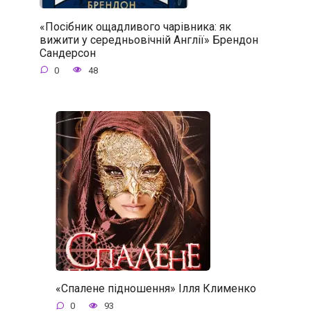
«Посібник ощадливого чарівника: як
вижити у середньовічній Англії» Брендон
Сандерсон
0
48
«Спалене підношення» Ілля Клименко
0
93