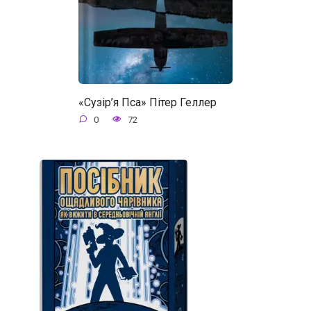
«Сузір’я Пса» Пітер Геллер
0
72