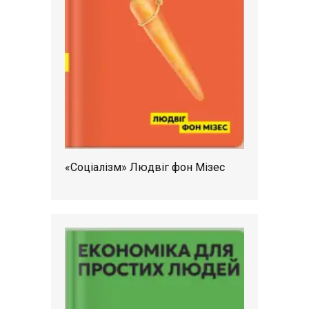
«Соціалізм» Людвіг фон Мізес