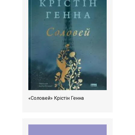
«Соловей» Крістін Генна