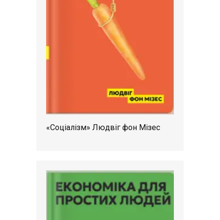
«Соціалізм» Людвіг фон Мізес