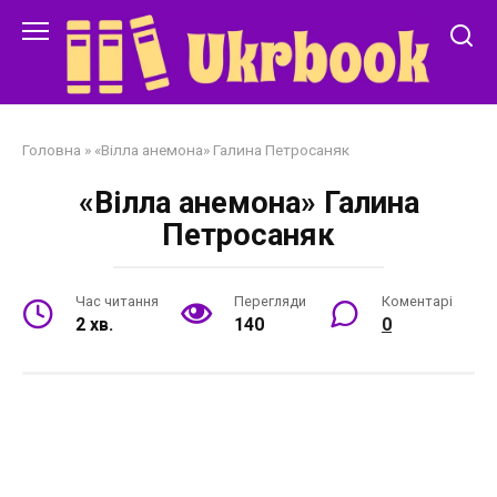
Перейти
до
змісту
Головна
»
«Вілла анемона» Галина Петросаняк
«Вілла анемона» Галина
Петросаняк
Час читання
Перегляди
Коментарі
2 хв.
140
0