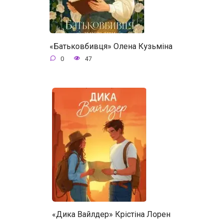
«Батьковбивця» Олена Кузьміна
0
47
«Дика Вайлдер» Крістіна Лорен