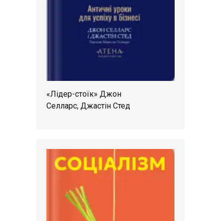
«Лідер-стоїк» Джон
Селларс, Джастін Стед