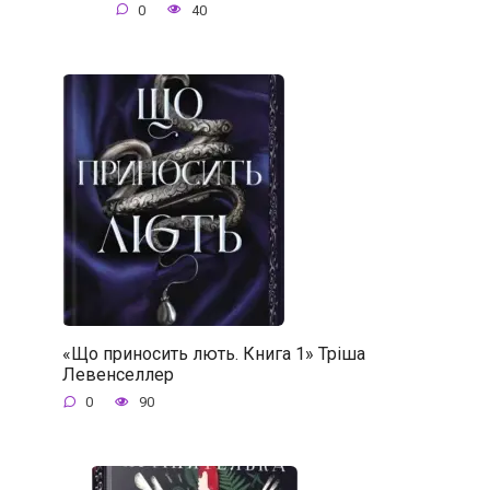
0
40
«Що приносить лють. Книга 1» Тріша
Левенселлер
0
90