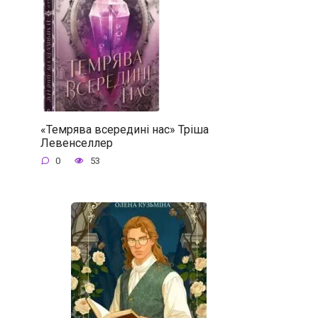
«Темрява всередині нас» Тріша
Левенселлер
0
53