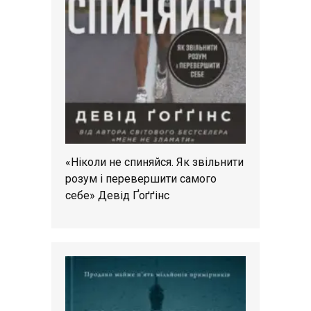
«Ніколи не спиняйся. Як звільнити
розум і перевершити самого
себе» Девід Ґоґґінс