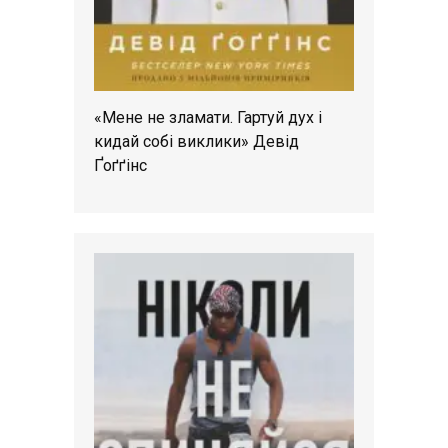
«Мене не зламати. Гартуй дух і
кидай собі виклики» Девід
Ґоґґінс