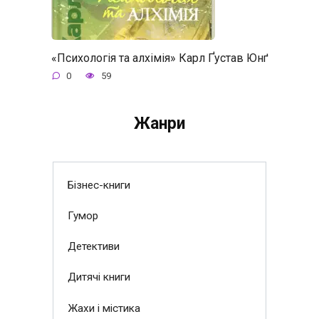
«Психологія та алхімія» Карл Ґустав Юнґ
0
59
Жанри
Бізнес-книги
Гумор
Детективи
Дитячі книги
Жахи і містика