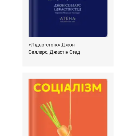
«Лідер-стоїк» Джон
Селларс, Джастін Стед