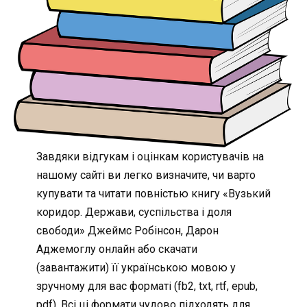
Завдяки відгукам і оцінкам користувачів на
нашому сайті ви легко визначите, чи варто
купувати та читати повністью книгу «Вузький
коридор. Держави, суспільства і доля
свободи» Джеймс Робінсон, Дарон
Аджемоглу онлайн або скачати
(завантажити) її українською мовою у
зручному для вас форматі (fb2, txt, rtf, epub,
pdf). Всі ці формати чудово підходять для