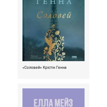
«Соловей» Крістін Генна