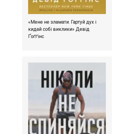
«Мене не зламати. Гартуй дух і
кидай собі виклики» Девід
Ґоґґінс