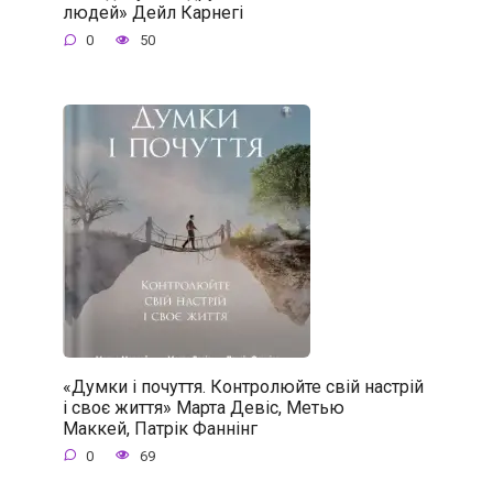
людей» Дейл Карнегі
0
50
«Думки і почуття. Контролюйте свій настрій
і своє життя» Марта Девіс, Метью
Маккей, Патрік Фаннінг
0
69