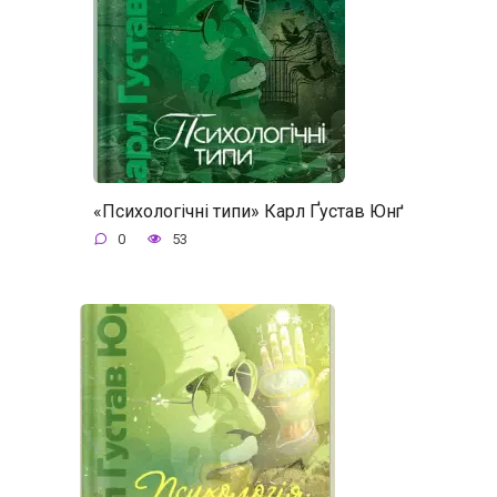
«Психологічні типи» Карл Ґустав Юнґ
0
53