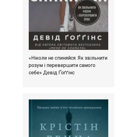
«Ніколи не спиняйся. Як звільнити
розум і перевершити самого
себе» Девід Ґоґґінс