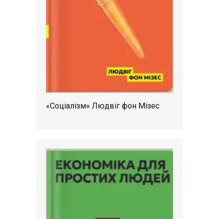
«Соціалізм» Людвіг фон Мізес