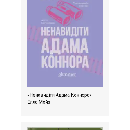
«Ненавидіти Адама Коннора»
Елла Мейз