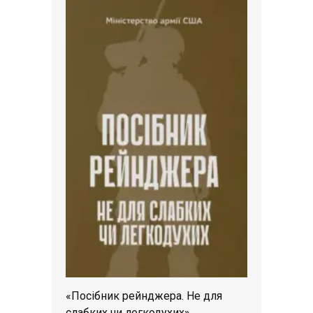
«Посібник рейнджера. Не для
слабких чи легкодухих»