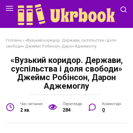
Перейти
до
змісту
Головна
»
«Вузький коридор. Держави, суспільства і доля
свободи» Джеймс Робінсон, Дарон Аджемоглу
«Вузький коридор. Держави,
суспільства і доля свободи»
Джеймс Робінсон, Дарон
Аджемоглу
Час читання
Перегляди
Коментарі
2 хв.
284
0